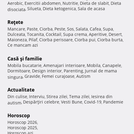
Aerobic
Exercitii abdomen
Nutritie
Dieta de slabit
Dieta
,
,
,
,
Silueta
Dieta ketogenica
Sala de acasa
disociata
,
,
,
Reţete
Mancare
Paste
Ciorba
Peste
Sos
Salata
Cafea
Supa
,
,
,
,
,
,
,
,
Dulceata
Tocanita
Cocktail
Supa crema
Aperitive
Desert
,
,
,
,
,
,
Maioneza
Pilaf
Ciorba perisoare
Ciorba pui
Ciorba burta
,
,
,
,
,
Ce mancam azi
Casă şi familie
Mobila bucatarie
Amenajari interioare
Mobila
Canapele
,
,
,
,
Dormitoare
Design interior
Parenting
Jurnal de mama
,
,
,
Gravide
Femei curajoase
Autism
singura
,
,
,
Actualitate
Din culise
Interviu
Stirea zilei
Tema zilei
Iesirea din
,
,
,
,
Despărţiri celebre
Vesti Bune
Covid-19
Pandemie
autism
,
,
,
,
Horoscop
Horoscop 2026
,
Horoscop 2025
,
Horoscop azi
,