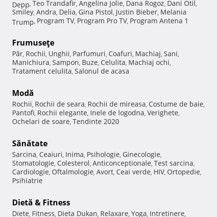
Teo Trandafir
Angelina Jolie
Dana Rogoz
Dani Otil
Depp
,
,
,
,
,
Smiley
Andra
Delia
Gina Pistol
Justin Bieber
Melania
,
,
,
,
,
Program TV
Program Pro TV
Program Antena 1
Trump
,
,
,
Frumuseţe
Păr
Rochii
Unghii
Parfumuri
Coafuri
Machiaj
Sani
,
,
,
,
,
,
,
Manichiura
Sampon
Buze
Celulita
Machiaj ochi
,
,
,
,
,
Tratament celulita
Salonul de acasa
,
Modă
Rochii
Rochii de seara
Rochii de mireasa
Costume de baie
,
,
,
,
Pantofi
Rochii elegante
Inele de logodna
Verighete
,
,
,
,
Ochelari de soare
Tendinte 2020
,
Sănătate
Sarcina
Ceaiuri
Inima
Psihologie
Ginecologie
,
,
,
,
,
Stomatologie
Colesterol
Anticonceptionale
Test sarcina
,
,
,
,
Cardiologie
Oftalmologie
Avort
Ceai verde
HIV
Ortopedie
,
,
,
,
,
,
Psihiatrie
Dietă & Fitness
Diete
Fitness
Dieta Dukan
Relaxare
Yoga
Intretinere
,
,
,
,
,
,