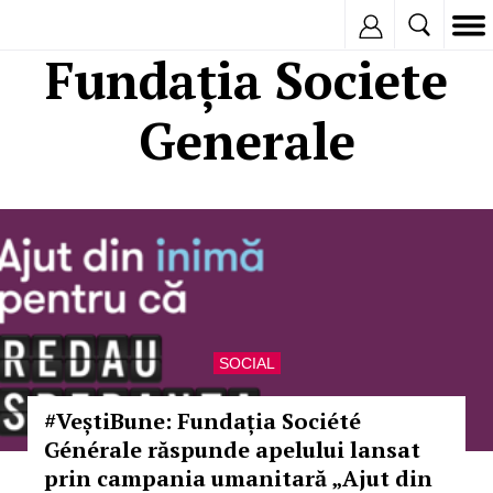
Inregistreaza
Fundația Societe
Generale
SOCIAL
#VeștiBune: Fundația Société
Générale răspunde apelului lansat
prin campania umanitară „Ajut din