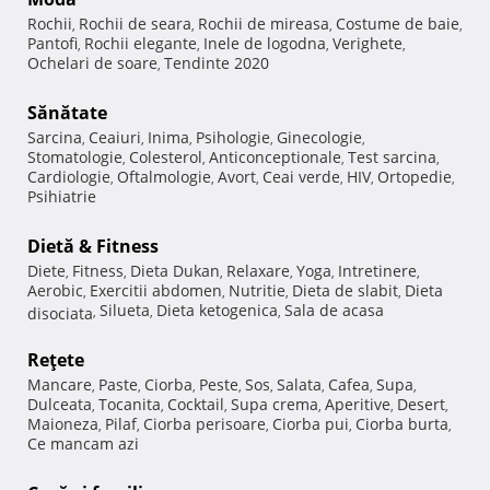
Rochii
Rochii de seara
Rochii de mireasa
Costume de baie
,
,
,
,
Pantofi
Rochii elegante
Inele de logodna
Verighete
,
,
,
,
Ochelari de soare
Tendinte 2020
,
Sănătate
Sarcina
Ceaiuri
Inima
Psihologie
Ginecologie
,
,
,
,
,
Stomatologie
Colesterol
Anticonceptionale
Test sarcina
,
,
,
,
Cardiologie
Oftalmologie
Avort
Ceai verde
HIV
Ortopedie
,
,
,
,
,
,
Psihiatrie
Dietă & Fitness
Diete
Fitness
Dieta Dukan
Relaxare
Yoga
Intretinere
,
,
,
,
,
,
Aerobic
Exercitii abdomen
Nutritie
Dieta de slabit
Dieta
,
,
,
,
Silueta
Dieta ketogenica
Sala de acasa
disociata
,
,
,
Reţete
Mancare
Paste
Ciorba
Peste
Sos
Salata
Cafea
Supa
,
,
,
,
,
,
,
,
Dulceata
Tocanita
Cocktail
Supa crema
Aperitive
Desert
,
,
,
,
,
,
Maioneza
Pilaf
Ciorba perisoare
Ciorba pui
Ciorba burta
,
,
,
,
,
Ce mancam azi