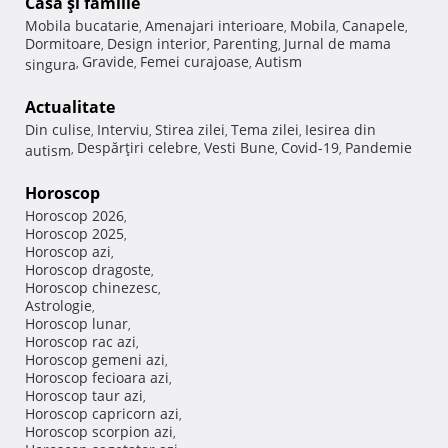
Casă şi familie
Mobila bucatarie
Amenajari interioare
Mobila
Canapele
,
,
,
,
Dormitoare
Design interior
Parenting
Jurnal de mama
,
,
,
Gravide
Femei curajoase
Autism
singura
,
,
,
Actualitate
Din culise
Interviu
Stirea zilei
Tema zilei
Iesirea din
,
,
,
,
Despărţiri celebre
Vesti Bune
Covid-19
Pandemie
autism
,
,
,
,
Horoscop
Horoscop 2026
,
Horoscop 2025
,
Horoscop azi
,
Horoscop dragoste
,
Horoscop chinezesc
,
Astrologie
,
Horoscop lunar
,
Horoscop rac azi
,
Horoscop gemeni azi
,
Horoscop fecioara azi
,
Horoscop taur azi
,
Horoscop capricorn azi
,
Horoscop scorpion azi
,