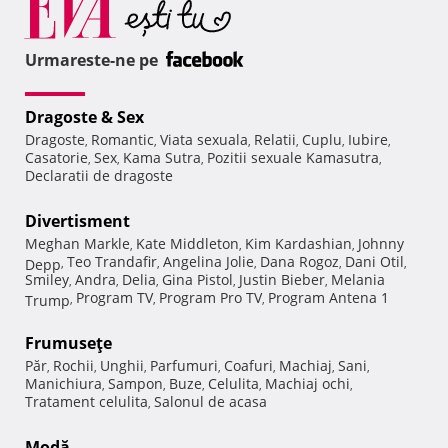
Urmareste-ne pe
Dragoste & Sex
Dragoste
Romantic
Viata sexuala
Relatii
Cuplu
Iubire
,
,
,
,
,
,
Casatorie
Sex
Kama Sutra
Pozitii sexuale Kamasutra
,
,
,
,
Declaratii de dragoste
Divertisment
Meghan Markle
Kate Middleton
Kim Kardashian
Johnny
,
,
,
Teo Trandafir
Angelina Jolie
Dana Rogoz
Dani Otil
Depp
,
,
,
,
,
Smiley
Andra
Delia
Gina Pistol
Justin Bieber
Melania
,
,
,
,
,
Program TV
Program Pro TV
Program Antena 1
Trump
,
,
,
Frumuseţe
Păr
Rochii
Unghii
Parfumuri
Coafuri
Machiaj
Sani
,
,
,
,
,
,
,
Manichiura
Sampon
Buze
Celulita
Machiaj ochi
,
,
,
,
,
Tratament celulita
Salonul de acasa
,
Modă