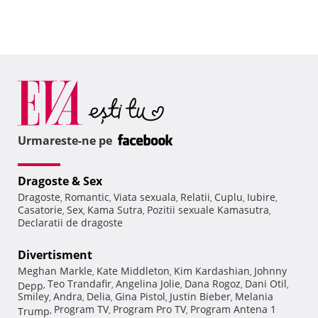
Urmareste-ne pe
Dragoste & Sex
Dragoste
Romantic
Viata sexuala
Relatii
Cuplu
Iubire
,
,
,
,
,
,
Casatorie
Sex
Kama Sutra
Pozitii sexuale Kamasutra
,
,
,
,
Declaratii de dragoste
Divertisment
Meghan Markle
Kate Middleton
Kim Kardashian
Johnny
,
,
,
Teo Trandafir
Angelina Jolie
Dana Rogoz
Dani Otil
Depp
,
,
,
,
,
Smiley
Andra
Delia
Gina Pistol
Justin Bieber
Melania
,
,
,
,
,
Program TV
Program Pro TV
Program Antena 1
Trump
,
,
,