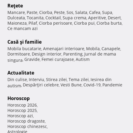
Reţete
Mancare
Paste
Ciorba
Peste
Sos
Salata
Cafea
Supa
,
,
,
,
,
,
,
,
Dulceata
Tocanita
Cocktail
Supa crema
Aperitive
Desert
,
,
,
,
,
,
Maioneza
Pilaf
Ciorba perisoare
Ciorba pui
Ciorba burta
,
,
,
,
,
Ce mancam azi
Casă şi familie
Mobila bucatarie
Amenajari interioare
Mobila
Canapele
,
,
,
,
Dormitoare
Design interior
Parenting
Jurnal de mama
,
,
,
Gravide
Femei curajoase
Autism
singura
,
,
,
Actualitate
Din culise
Interviu
Stirea zilei
Tema zilei
Iesirea din
,
,
,
,
Despărţiri celebre
Vesti Bune
Covid-19
Pandemie
autism
,
,
,
,
Horoscop
Horoscop 2026
,
Horoscop 2025
,
Horoscop azi
,
Horoscop dragoste
,
Horoscop chinezesc
,
Astrologie
,