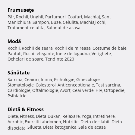
Frumuseţe
Păr
Rochii
Unghii
Parfumuri
Coafuri
Machiaj
Sani
,
,
,
,
,
,
,
Manichiura
Sampon
Buze
Celulita
Machiaj ochi
,
,
,
,
,
Tratament celulita
Salonul de acasa
,
Modă
Rochii
Rochii de seara
Rochii de mireasa
Costume de baie
,
,
,
,
Pantofi
Rochii elegante
Inele de logodna
Verighete
,
,
,
,
Ochelari de soare
Tendinte 2020
,
Sănătate
Sarcina
Ceaiuri
Inima
Psihologie
Ginecologie
,
,
,
,
,
Stomatologie
Colesterol
Anticonceptionale
Test sarcina
,
,
,
,
Cardiologie
Oftalmologie
Avort
Ceai verde
HIV
Ortopedie
,
,
,
,
,
,
Psihiatrie
Dietă & Fitness
Diete
Fitness
Dieta Dukan
Relaxare
Yoga
Intretinere
,
,
,
,
,
,
Aerobic
Exercitii abdomen
Nutritie
Dieta de slabit
Dieta
,
,
,
,
Silueta
Dieta ketogenica
Sala de acasa
disociata
,
,
,