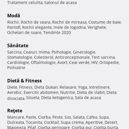
Tratament celulita
Salonul de acasa
,
Modă
Rochii
Rochii de seara
Rochii de mireasa
Costume de baie
,
,
,
,
Pantofi
Rochii elegante
Inele de logodna
Verighete
,
,
,
,
Ochelari de soare
Tendinte 2020
,
Sănătate
Sarcina
Ceaiuri
Inima
Psihologie
Ginecologie
,
,
,
,
,
Stomatologie
Colesterol
Anticonceptionale
Test sarcina
,
,
,
,
Cardiologie
Oftalmologie
Avort
Ceai verde
HIV
Ortopedie
,
,
,
,
,
,
Psihiatrie
Dietă & Fitness
Diete
Fitness
Dieta Dukan
Relaxare
Yoga
Intretinere
,
,
,
,
,
,
Aerobic
Exercitii abdomen
Nutritie
Dieta de slabit
Dieta
,
,
,
,
Silueta
Dieta ketogenica
Sala de acasa
disociata
,
,
,
Reţete
Mancare
Paste
Ciorba
Peste
Sos
Salata
Cafea
Supa
,
,
,
,
,
,
,
,
Dulceata
Tocanita
Cocktail
Supa crema
Aperitive
Desert
,
,
,
,
,
,
Maioneza
Pilaf
Ciorba perisoare
Ciorba pui
Ciorba burta
,
,
,
,
,