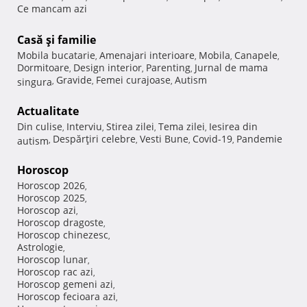
Ce mancam azi
Casă şi familie
Mobila bucatarie
Amenajari interioare
Mobila
Canapele
,
,
,
,
Dormitoare
Design interior
Parenting
Jurnal de mama
,
,
,
Gravide
Femei curajoase
Autism
singura
,
,
,
Actualitate
Din culise
Interviu
Stirea zilei
Tema zilei
Iesirea din
,
,
,
,
Despărţiri celebre
Vesti Bune
Covid-19
Pandemie
autism
,
,
,
,
Horoscop
Horoscop 2026
,
Horoscop 2025
,
Horoscop azi
,
Horoscop dragoste
,
Horoscop chinezesc
,
Astrologie
,
Horoscop lunar
,
Horoscop rac azi
,
Horoscop gemeni azi
,
Horoscop fecioara azi
,