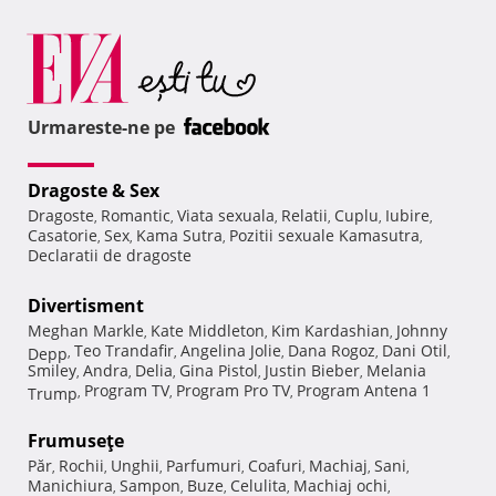
Urmareste-ne pe
Dragoste & Sex
Dragoste
Romantic
Viata sexuala
Relatii
Cuplu
Iubire
,
,
,
,
,
,
Casatorie
Sex
Kama Sutra
Pozitii sexuale Kamasutra
,
,
,
,
Declaratii de dragoste
Divertisment
Meghan Markle
Kate Middleton
Kim Kardashian
Johnny
,
,
,
Teo Trandafir
Angelina Jolie
Dana Rogoz
Dani Otil
Depp
,
,
,
,
,
Smiley
Andra
Delia
Gina Pistol
Justin Bieber
Melania
,
,
,
,
,
Program TV
Program Pro TV
Program Antena 1
Trump
,
,
,
Frumuseţe
Păr
Rochii
Unghii
Parfumuri
Coafuri
Machiaj
Sani
,
,
,
,
,
,
,
Manichiura
Sampon
Buze
Celulita
Machiaj ochi
,
,
,
,
,