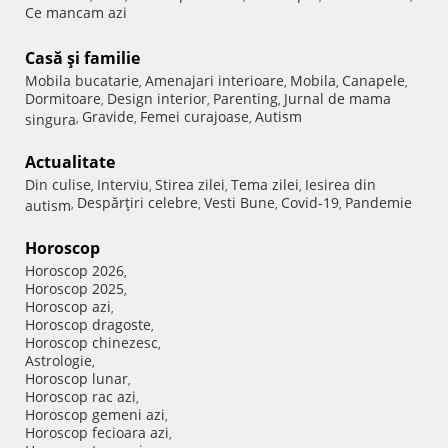
Ce mancam azi
Casă şi familie
Mobila bucatarie
Amenajari interioare
Mobila
Canapele
,
,
,
,
Dormitoare
Design interior
Parenting
Jurnal de mama
,
,
,
Gravide
Femei curajoase
Autism
singura
,
,
,
Actualitate
Din culise
Interviu
Stirea zilei
Tema zilei
Iesirea din
,
,
,
,
Despărţiri celebre
Vesti Bune
Covid-19
Pandemie
autism
,
,
,
,
Horoscop
Horoscop 2026
,
Horoscop 2025
,
Horoscop azi
,
Horoscop dragoste
,
Horoscop chinezesc
,
Astrologie
,
Horoscop lunar
,
Horoscop rac azi
,
Horoscop gemeni azi
,
Horoscop fecioara azi
,