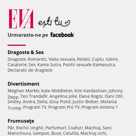
Urmareste-ne pe
Dragoste & Sex
Dragoste
Romantic
Viata sexuala
Relatii
Cuplu
Iubire
,
,
,
,
,
,
Casatorie
Sex
Kama Sutra
Pozitii sexuale Kamasutra
,
,
,
,
Declaratii de dragoste
Divertisment
Meghan Markle
Kate Middleton
Kim Kardashian
Johnny
,
,
,
Teo Trandafir
Angelina Jolie
Dana Rogoz
Dani Otil
Depp
,
,
,
,
,
Smiley
Andra
Delia
Gina Pistol
Justin Bieber
Melania
,
,
,
,
,
Program TV
Program Pro TV
Program Antena 1
Trump
,
,
,
Frumuseţe
Păr
Rochii
Unghii
Parfumuri
Coafuri
Machiaj
Sani
,
,
,
,
,
,
,
Manichiura
Sampon
Buze
Celulita
Machiaj ochi
,
,
,
,
,