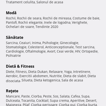
Tratament celulita
Salonul de acasa
,
Modă
Rochii
Rochii de seara
Rochii de mireasa
Costume de baie
,
,
,
,
Pantofi
Rochii elegante
Inele de logodna
Verighete
,
,
,
,
Ochelari de soare
Tendinte 2020
,
Sănătate
Sarcina
Ceaiuri
Inima
Psihologie
Ginecologie
,
,
,
,
,
Stomatologie
Colesterol
Anticonceptionale
Test sarcina
,
,
,
,
Cardiologie
Oftalmologie
Avort
Ceai verde
HIV
Ortopedie
,
,
,
,
,
,
Psihiatrie
Dietă & Fitness
Diete
Fitness
Dieta Dukan
Relaxare
Yoga
Intretinere
,
,
,
,
,
,
Aerobic
Exercitii abdomen
Nutritie
Dieta de slabit
Dieta
,
,
,
,
Silueta
Dieta ketogenica
Sala de acasa
disociata
,
,
,
Reţete
Mancare
Paste
Ciorba
Peste
Sos
Salata
Cafea
Supa
,
,
,
,
,
,
,
,
Dulceata
Tocanita
Cocktail
Supa crema
Aperitive
Desert
,
,
,
,
,
,
Maioneza
Pilaf
Ciorba perisoare
Ciorba pui
Ciorba burta
,
,
,
,
,