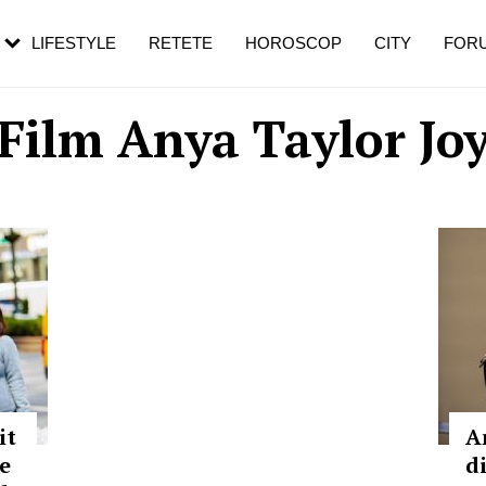
rezești mai des
Cât durează, cum te pregătești și cât
i în vârstă
de dureroasă este investigația
LIFESTYLE
RETETE
HOROSCOP
CITY
FOR
Film Anya Taylor Jo
it
A
e
d