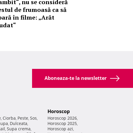
ambit“, nu se consideră
estul de frumoasă ca să
pară în filme: „Arăt
iudat“
Aboneaza-te la newsletter
Horoscop
e
Ciorba
Peste
Sos
Horoscop 2026
,
,
,
,
,
Supa
Dulceata
Horoscop 2025
,
,
,
ail
Supa crema
Horoscop azi
,
,
,