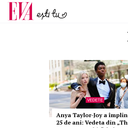
și 60 de ani. De ce te t
Carieră
pe măsură ce înaintez
Actualitate
VEDETE
Anya Taylor-Joy a împlin
25 de ani: Vedeta din „Th