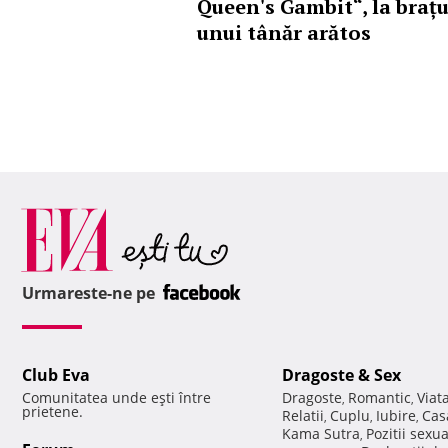
Queen's Gambit“, la brațu
unui tânăr arătos
Urmareste-ne pe
Club Eva
Dragoste & Sex
Comunitatea unde eşti între
Dragoste
Romantic
Viat
,
,
prietene.
Relatii
Cuplu
Iubire
Cas
,
,
,
Kama Sutra
Pozitii sexu
,