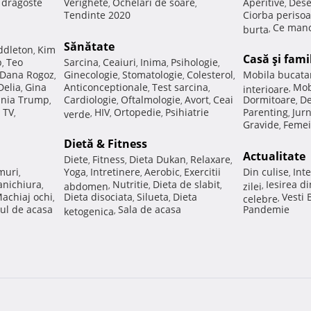
e dragoste
Verighete
Ochelari de soare
Aperitive
Dese
,
,
,
Tendinte 2020
Ciorba perisoa
Ce manc
burta
,
Sănătate
ddleton
Kim
,
Casă şi fami
p
Teo
Sarcina
Ceaiuri
Inima
Psihologie
,
,
,
,
,
Dana Rogoz
Ginecologie
Stomatologie
Colesterol
Mobila bucata
,
,
,
,
Delia
Gina
Anticonceptionale
Test sarcina
Mob
,
,
,
interioare
,
nia Trump
Cardiologie
Oftalmologie
Avort
Ceai
Dormitoare
De
,
,
,
,
,
 TV
HIV
Ortopedie
Psihiatrie
Parenting
Jur
,
verde
,
,
,
,
Gravide
Femei
,
Dietă & Fitness
Actualitate
Diete
Fitness
Dieta Dukan
Relaxare
,
,
,
,
muri
Yoga
Intretinere
Aerobic
Exercitii
Din culise
Inte
,
,
,
,
,
nichiura
Nutritie
Dieta de slabit
Iesirea d
,
abdomen
,
,
,
zilei
,
achiaj ochi
Dieta disociata
Silueta
Dieta
Vesti
,
,
,
celebre
,
ul de acasa
Sala de acasa
Pandemie
ketogenica
,