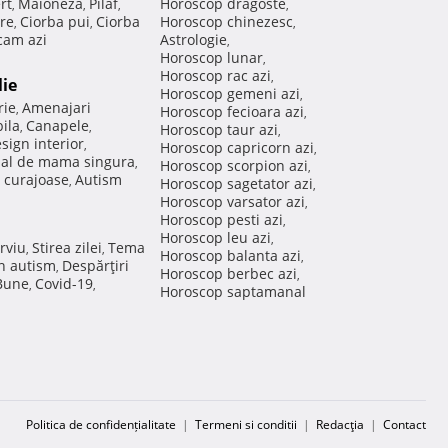
rt
Maioneza
Pilaf
Horoscop dragoste
,
,
,
,
re
Ciorba pui
Ciorba
Horoscop chinezesc
,
,
,
am azi
Astrologie
,
Horoscop lunar
,
Horoscop rac azi
,
lie
Horoscop gemeni azi
,
rie
Amenajari
,
Horoscop fecioara azi
,
ila
Canapele
,
,
Horoscop taur azi
,
sign interior
,
Horoscop capricorn azi
,
nal de mama singura
,
Horoscop scorpion azi
,
 curajoase
Autism
,
Horoscop sagetator azi
,
Horoscop varsator azi
,
Horoscop pesti azi
,
Horoscop leu azi
,
rviu
Stirea zilei
Tema
,
,
Horoscop balanta azi
,
in autism
Despărţiri
,
Horoscop berbec azi
,
 Bune
Covid-19
,
,
Horoscop saptamanal
Politica de confidențialitate
|
Termeni si conditii
|
Redacţia
|
Contact