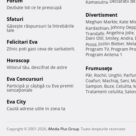
Forum
Declaratii d
Kamasutra
,
Dezbate tot ce te preocupă
Divertisment
Sfaturi
Meghan Markle
Kate Mi
,
Găseşte răspunsuri la întrebările
Johnny Dep
Kardashian
,
tale
Angelina Jolie
Trandafir
,
,
Dani Otil
Smiley
Andra
,
,
,
Felicitari Eva
Justin Bieber
Mela
Pistol
,
,
Zilnic poti gasi ceva de sarbatorit.
Program TV
Program Pro
,
Program Antena 1
Horoscop
Viitorul tău, descifrat de astre
Frumuseţe
Păr
Rochii
Unghii
Parfu
,
,
,
Eva Concursuri
Coafuri
Machiaj
Sani
Ma
,
,
,
Participă şi câştigă cu Eva premii
Sampon
Buze
Celulita
M
,
,
,
senzaţionale
Tratament celulita
Salon
,
Eva City
Caută adrese utile in zona ta
Copyright © 2001-2026,
iMedia Plus Group
. Toate drepturile rezervate