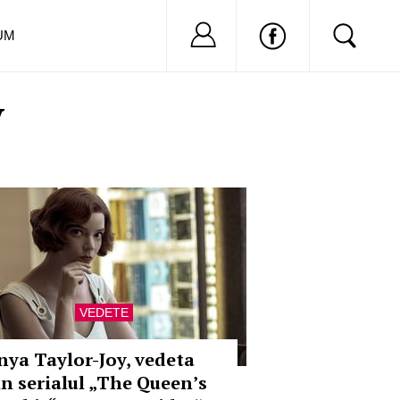
Nu ai cont?
Inregistreaza-
UM
y
VEDETE
nya Taylor-Joy, vedeta
in serialul „The Queen’s