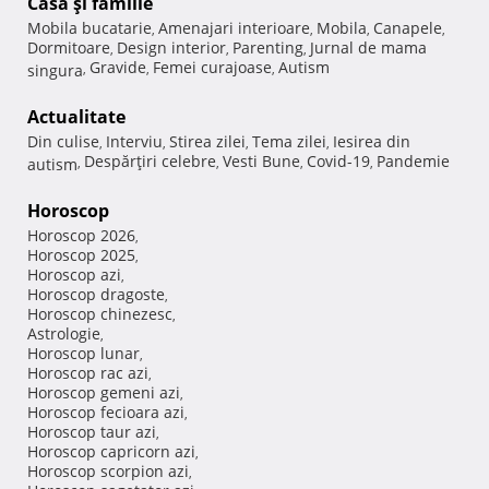
Casă şi familie
Mobila bucatarie
Amenajari interioare
Mobila
Canapele
,
,
,
,
Dormitoare
Design interior
Parenting
Jurnal de mama
,
,
,
Gravide
Femei curajoase
Autism
singura
,
,
,
Actualitate
Din culise
Interviu
Stirea zilei
Tema zilei
Iesirea din
,
,
,
,
Despărţiri celebre
Vesti Bune
Covid-19
Pandemie
autism
,
,
,
,
Horoscop
Horoscop 2026
,
Horoscop 2025
,
Horoscop azi
,
Horoscop dragoste
,
Horoscop chinezesc
,
Astrologie
,
Horoscop lunar
,
Horoscop rac azi
,
Horoscop gemeni azi
,
Horoscop fecioara azi
,
Horoscop taur azi
,
Horoscop capricorn azi
,
Horoscop scorpion azi
,