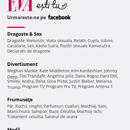
Urmareste-ne pe
Dragoste & Sex
Dragoste
Romantic
Viata sexuala
Relatii
Cuplu
Iubire
,
,
,
,
,
,
Casatorie
Sex
Kama Sutra
Pozitii sexuale Kamasutra
,
,
,
,
Declaratii de dragoste
Divertisment
Meghan Markle
Kate Middleton
Kim Kardashian
Johnny
,
,
,
Teo Trandafir
Angelina Jolie
Dana Rogoz
Dani Otil
Depp
,
,
,
,
,
Smiley
Andra
Delia
Gina Pistol
Justin Bieber
Melania
,
,
,
,
,
Program TV
Program Pro TV
Program Antena 1
Trump
,
,
,
Frumuseţe
Păr
Rochii
Unghii
Parfumuri
Coafuri
Machiaj
Sani
,
,
,
,
,
,
,
Manichiura
Sampon
Buze
Celulita
Machiaj ochi
,
,
,
,
,
Tratament celulita
Salonul de acasa
,
Modă