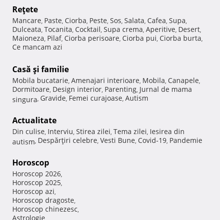
Reţete
Mancare
Paste
Ciorba
Peste
Sos
Salata
Cafea
Supa
,
,
,
,
,
,
,
,
Dulceata
Tocanita
Cocktail
Supa crema
Aperitive
Desert
,
,
,
,
,
,
Maioneza
Pilaf
Ciorba perisoare
Ciorba pui
Ciorba burta
,
,
,
,
,
Ce mancam azi
Casă şi familie
Mobila bucatarie
Amenajari interioare
Mobila
Canapele
,
,
,
,
Dormitoare
Design interior
Parenting
Jurnal de mama
,
,
,
Gravide
Femei curajoase
Autism
singura
,
,
,
Actualitate
Din culise
Interviu
Stirea zilei
Tema zilei
Iesirea din
,
,
,
,
Despărţiri celebre
Vesti Bune
Covid-19
Pandemie
autism
,
,
,
,
Horoscop
Horoscop 2026
,
Horoscop 2025
,
Horoscop azi
,
Horoscop dragoste
,
Horoscop chinezesc
,
Astrologie
,