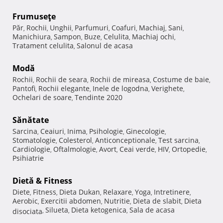
Frumuseţe
Păr
Rochii
Unghii
Parfumuri
Coafuri
Machiaj
Sani
,
,
,
,
,
,
,
Manichiura
Sampon
Buze
Celulita
Machiaj ochi
,
,
,
,
,
Tratament celulita
Salonul de acasa
,
Modă
Rochii
Rochii de seara
Rochii de mireasa
Costume de baie
,
,
,
,
Pantofi
Rochii elegante
Inele de logodna
Verighete
,
,
,
,
Ochelari de soare
Tendinte 2020
,
Sănătate
Sarcina
Ceaiuri
Inima
Psihologie
Ginecologie
,
,
,
,
,
Stomatologie
Colesterol
Anticonceptionale
Test sarcina
,
,
,
,
Cardiologie
Oftalmologie
Avort
Ceai verde
HIV
Ortopedie
,
,
,
,
,
,
Psihiatrie
Dietă & Fitness
Diete
Fitness
Dieta Dukan
Relaxare
Yoga
Intretinere
,
,
,
,
,
,
Aerobic
Exercitii abdomen
Nutritie
Dieta de slabit
Dieta
,
,
,
,
Silueta
Dieta ketogenica
Sala de acasa
disociata
,
,
,