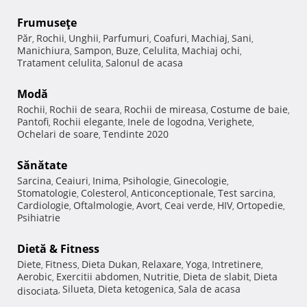
Frumuseţe
Păr
Rochii
Unghii
Parfumuri
Coafuri
Machiaj
Sani
,
,
,
,
,
,
,
Manichiura
Sampon
Buze
Celulita
Machiaj ochi
,
,
,
,
,
Tratament celulita
Salonul de acasa
,
Modă
Rochii
Rochii de seara
Rochii de mireasa
Costume de baie
,
,
,
,
Pantofi
Rochii elegante
Inele de logodna
Verighete
,
,
,
,
Ochelari de soare
Tendinte 2020
,
Sănătate
Sarcina
Ceaiuri
Inima
Psihologie
Ginecologie
,
,
,
,
,
Stomatologie
Colesterol
Anticonceptionale
Test sarcina
,
,
,
,
Cardiologie
Oftalmologie
Avort
Ceai verde
HIV
Ortopedie
,
,
,
,
,
,
Psihiatrie
Dietă & Fitness
Diete
Fitness
Dieta Dukan
Relaxare
Yoga
Intretinere
,
,
,
,
,
,
Aerobic
Exercitii abdomen
Nutritie
Dieta de slabit
Dieta
,
,
,
,
Silueta
Dieta ketogenica
Sala de acasa
disociata
,
,
,