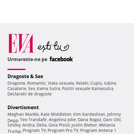
Urmareste-ne pe
Dragoste & Sex
Dragoste
Romantic
Viata sexuala
Relatii
Cuplu
Iubire
,
,
,
,
,
,
Casatorie
Sex
Kama Sutra
Pozitii sexuale Kamasutra
,
,
,
,
Declaratii de dragoste
Divertisment
Meghan Markle
Kate Middleton
Kim Kardashian
Johnny
,
,
,
Teo Trandafir
Angelina Jolie
Dana Rogoz
Dani Otil
Depp
,
,
,
,
,
Smiley
Andra
Delia
Gina Pistol
Justin Bieber
Melania
,
,
,
,
,
Program TV
Program Pro TV
Program Antena 1
Trump
,
,
,