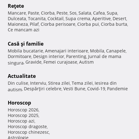
Reţete
Mancare
Paste
Ciorba
Peste
Sos
Salata
Cafea
Supa
,
,
,
,
,
,
,
,
Dulceata
Tocanita
Cocktail
Supa crema
Aperitive
Desert
,
,
,
,
,
,
Maioneza
Pilaf
Ciorba perisoare
Ciorba pui
Ciorba burta
,
,
,
,
,
Ce mancam azi
Casă şi familie
Mobila bucatarie
Amenajari interioare
Mobila
Canapele
,
,
,
,
Dormitoare
Design interior
Parenting
Jurnal de mama
,
,
,
Gravide
Femei curajoase
Autism
singura
,
,
,
Actualitate
Din culise
Interviu
Stirea zilei
Tema zilei
Iesirea din
,
,
,
,
Despărţiri celebre
Vesti Bune
Covid-19
Pandemie
autism
,
,
,
,
Horoscop
Horoscop 2026
,
Horoscop 2025
,
Horoscop azi
,
Horoscop dragoste
,
Horoscop chinezesc
,
Astrologie
,