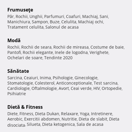
Frumuseţe
Păr
Rochii
Unghii
Parfumuri
Coafuri
Machiaj
Sani
,
,
,
,
,
,
,
Manichiura
Sampon
Buze
Celulita
Machiaj ochi
,
,
,
,
,
Tratament celulita
Salonul de acasa
,
Modă
Rochii
Rochii de seara
Rochii de mireasa
Costume de baie
,
,
,
,
Pantofi
Rochii elegante
Inele de logodna
Verighete
,
,
,
,
Ochelari de soare
Tendinte 2020
,
Sănătate
Sarcina
Ceaiuri
Inima
Psihologie
Ginecologie
,
,
,
,
,
Stomatologie
Colesterol
Anticonceptionale
Test sarcina
,
,
,
,
Cardiologie
Oftalmologie
Avort
Ceai verde
HIV
Ortopedie
,
,
,
,
,
,
Psihiatrie
Dietă & Fitness
Diete
Fitness
Dieta Dukan
Relaxare
Yoga
Intretinere
,
,
,
,
,
,
Aerobic
Exercitii abdomen
Nutritie
Dieta de slabit
Dieta
,
,
,
,
Silueta
Dieta ketogenica
Sala de acasa
disociata
,
,
,