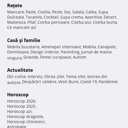
Reţete
Mancare
Paste
Ciorba
Peste
Sos
Salata
Cafea
Supa
,
,
,
,
,
,
,
,
Dulceata
Tocanita
Cocktail
Supa crema
Aperitive
Desert
,
,
,
,
,
,
Maioneza
Pilaf
Ciorba perisoare
Ciorba pui
Ciorba burta
,
,
,
,
,
Ce mancam azi
Casă şi familie
Mobila bucatarie
Amenajari interioare
Mobila
Canapele
,
,
,
,
Dormitoare
Design interior
Parenting
Jurnal de mama
,
,
,
Gravide
Femei curajoase
Autism
singura
,
,
,
Actualitate
Din culise
Interviu
Stirea zilei
Tema zilei
Iesirea din
,
,
,
,
Despărţiri celebre
Vesti Bune
Covid-19
Pandemie
autism
,
,
,
,
Horoscop
Horoscop 2026
,
Horoscop 2025
,
Horoscop azi
,
Horoscop dragoste
,
Horoscop chinezesc
,
Astrologie
,