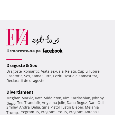
Urmareste-ne pe
Dragoste & Sex
Dragoste
Romantic
Viata sexuala
Relatii
Cuplu
Iubire
,
,
,
,
,
,
Casatorie
Sex
Kama Sutra
Pozitii sexuale Kamasutra
,
,
,
,
Declaratii de dragoste
Divertisment
Meghan Markle
Kate Middleton
Kim Kardashian
Johnny
,
,
,
Teo Trandafir
Angelina Jolie
Dana Rogoz
Dani Otil
Depp
,
,
,
,
,
Smiley
Andra
Delia
Gina Pistol
Justin Bieber
Melania
,
,
,
,
,
Program TV
Program Pro TV
Program Antena 1
Trump
,
,
,