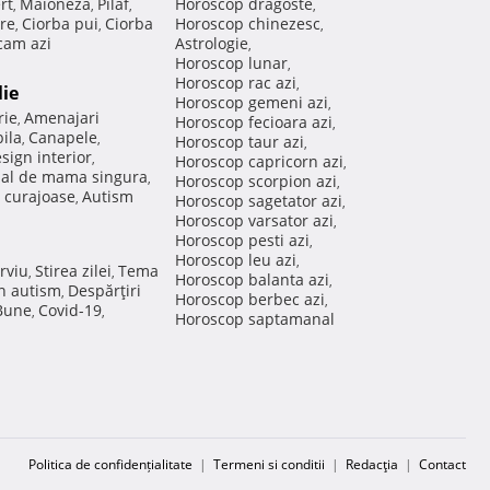
rt
Maioneza
Pilaf
Horoscop dragoste
,
,
,
,
re
Ciorba pui
Ciorba
Horoscop chinezesc
,
,
,
am azi
Astrologie
,
Horoscop lunar
,
Horoscop rac azi
,
lie
Horoscop gemeni azi
,
rie
Amenajari
,
Horoscop fecioara azi
,
ila
Canapele
,
,
Horoscop taur azi
,
sign interior
,
Horoscop capricorn azi
,
nal de mama singura
,
Horoscop scorpion azi
,
 curajoase
Autism
,
Horoscop sagetator azi
,
Horoscop varsator azi
,
Horoscop pesti azi
,
Horoscop leu azi
,
rviu
Stirea zilei
Tema
,
,
Horoscop balanta azi
,
in autism
Despărţiri
,
Horoscop berbec azi
,
 Bune
Covid-19
,
,
Horoscop saptamanal
Politica de confidențialitate
|
Termeni si conditii
|
Redacţia
|
Contact