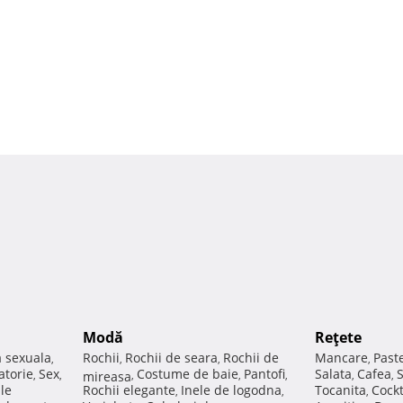
Modă
Reţete
a sexuala
Rochii
Rochii de seara
Rochii de
Mancare
Past
,
,
,
,
atorie
Sex
Costume de baie
Pantofi
Salata
Cafea
,
,
mireasa
,
,
,
,
,
ale
Rochii elegante
Inele de logodna
Tocanita
Cockt
,
,
,