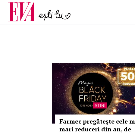
menopauză și când ar t
Carieră
la medic
Actualitate
STIRI
Farmec pregătește cele m
mari reduceri din an, de