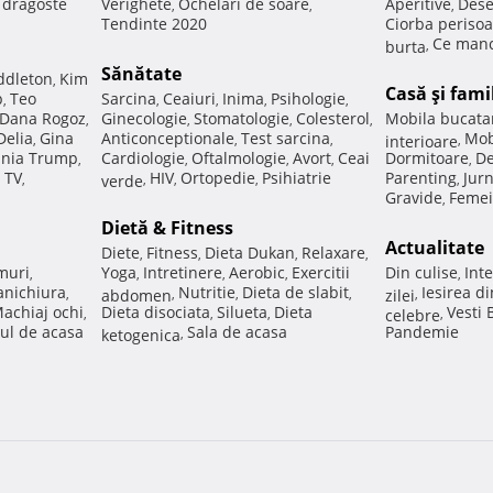
e dragoste
Verighete
Ochelari de soare
Aperitive
Dese
,
,
,
Tendinte 2020
Ciorba perisoa
Ce manc
burta
,
Sănătate
ddleton
Kim
,
Casă şi fami
p
Teo
Sarcina
Ceaiuri
Inima
Psihologie
,
,
,
,
,
Dana Rogoz
Ginecologie
Stomatologie
Colesterol
Mobila bucata
,
,
,
,
Delia
Gina
Anticonceptionale
Test sarcina
Mob
,
,
,
interioare
,
nia Trump
Cardiologie
Oftalmologie
Avort
Ceai
Dormitoare
De
,
,
,
,
,
 TV
HIV
Ortopedie
Psihiatrie
Parenting
Jur
,
verde
,
,
,
,
Gravide
Femei
,
Dietă & Fitness
Actualitate
Diete
Fitness
Dieta Dukan
Relaxare
,
,
,
,
muri
Yoga
Intretinere
Aerobic
Exercitii
Din culise
Inte
,
,
,
,
,
nichiura
Nutritie
Dieta de slabit
Iesirea d
,
abdomen
,
,
,
zilei
,
achiaj ochi
Dieta disociata
Silueta
Dieta
Vesti
,
,
,
celebre
,
ul de acasa
Sala de acasa
Pandemie
ketogenica
,