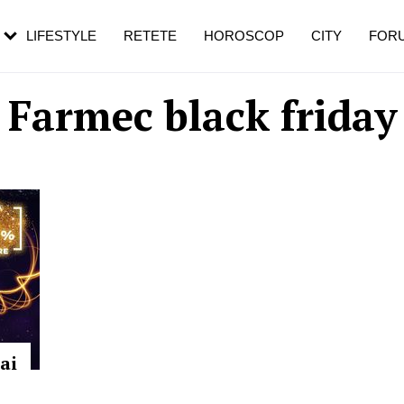
rebui să mergi
și 60 de ani. De ce te trezești mai des
pe măsură ce înaintezi în vârstă
LIFESTYLE
RETETE
HOROSCOP
CITY
FOR
Farmec black friday
ai