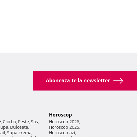
Aboneaza-te la newsletter
Horoscop
e
Ciorba
Peste
Sos
Horoscop 2026
,
,
,
,
,
Supa
Dulceata
Horoscop 2025
,
,
,
ail
Supa crema
Horoscop azi
,
,
,