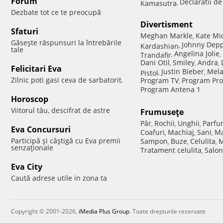
Forum
Declaratii d
Kamasutra
,
Dezbate tot ce te preocupă
Divertisment
Sfaturi
Meghan Markle
Kate Mi
,
Găseşte răspunsuri la întrebările
Johnny Dep
Kardashian
,
tale
Angelina Jolie
Trandafir
,
,
Dani Otil
Smiley
Andra
,
,
,
Felicitari Eva
Justin Bieber
Mela
Pistol
,
,
Zilnic poti gasi ceva de sarbatorit.
Program TV
Program Pro
,
Program Antena 1
Horoscop
Viitorul tău, descifrat de astre
Frumuseţe
Păr
Rochii
Unghii
Parfu
,
,
,
Eva Concursuri
Coafuri
Machiaj
Sani
Ma
,
,
,
Participă şi câştigă cu Eva premii
Sampon
Buze
Celulita
M
,
,
,
senzaţionale
Tratament celulita
Salon
,
Eva City
Caută adrese utile in zona ta
Copyright © 2001-2026,
iMedia Plus Group
. Toate drepturile rezervate