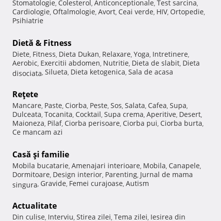
Stomatologie
Colesterol
Anticonceptionale
Test sarcina
,
,
,
,
Cardiologie
Oftalmologie
Avort
Ceai verde
HIV
Ortopedie
,
,
,
,
,
,
Psihiatrie
Dietă & Fitness
Diete
Fitness
Dieta Dukan
Relaxare
Yoga
Intretinere
,
,
,
,
,
,
Aerobic
Exercitii abdomen
Nutritie
Dieta de slabit
Dieta
,
,
,
,
Silueta
Dieta ketogenica
Sala de acasa
disociata
,
,
,
Reţete
Mancare
Paste
Ciorba
Peste
Sos
Salata
Cafea
Supa
,
,
,
,
,
,
,
,
Dulceata
Tocanita
Cocktail
Supa crema
Aperitive
Desert
,
,
,
,
,
,
Maioneza
Pilaf
Ciorba perisoare
Ciorba pui
Ciorba burta
,
,
,
,
,
Ce mancam azi
Casă şi familie
Mobila bucatarie
Amenajari interioare
Mobila
Canapele
,
,
,
,
Dormitoare
Design interior
Parenting
Jurnal de mama
,
,
,
Gravide
Femei curajoase
Autism
singura
,
,
,
Actualitate
Din culise
Interviu
Stirea zilei
Tema zilei
Iesirea din
,
,
,
,