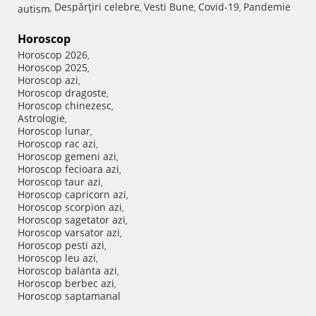
Despărţiri celebre
Vesti Bune
Covid-19
Pandemie
autism
,
,
,
,
Horoscop
Horoscop 2026
,
Horoscop 2025
,
Horoscop azi
,
Horoscop dragoste
,
Horoscop chinezesc
,
Astrologie
,
Horoscop lunar
,
Horoscop rac azi
,
Horoscop gemeni azi
,
Horoscop fecioara azi
,
Horoscop taur azi
,
Horoscop capricorn azi
,
Horoscop scorpion azi
,
Horoscop sagetator azi
,
Horoscop varsator azi
,
Horoscop pesti azi
,
Horoscop leu azi
,
Horoscop balanta azi
,
Horoscop berbec azi
,
Horoscop saptamanal