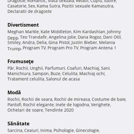
Dragoste
Romantic
Viata sexuala
Relatii
Cuplu
Iubire
,
,
,
,
,
,
Casatorie
Sex
Kama Sutra
Pozitii sexuale Kamasutra
,
,
,
,
Declaratii de dragoste
Divertisment
Meghan Markle
Kate Middleton
Kim Kardashian
Johnny
,
,
,
Teo Trandafir
Angelina Jolie
Dana Rogoz
Dani Otil
Depp
,
,
,
,
,
Smiley
Andra
Delia
Gina Pistol
Justin Bieber
Melania
,
,
,
,
,
Program TV
Program Pro TV
Program Antena 1
Trump
,
,
,
Frumuseţe
Păr
Rochii
Unghii
Parfumuri
Coafuri
Machiaj
Sani
,
,
,
,
,
,
,
Manichiura
Sampon
Buze
Celulita
Machiaj ochi
,
,
,
,
,
Tratament celulita
Salonul de acasa
,
Modă
Rochii
Rochii de seara
Rochii de mireasa
Costume de baie
,
,
,
,
Pantofi
Rochii elegante
Inele de logodna
Verighete
,
,
,
,
Ochelari de soare
Tendinte 2020
,
Sănătate
Sarcina
Ceaiuri
Inima
Psihologie
Ginecologie
,
,
,
,
,