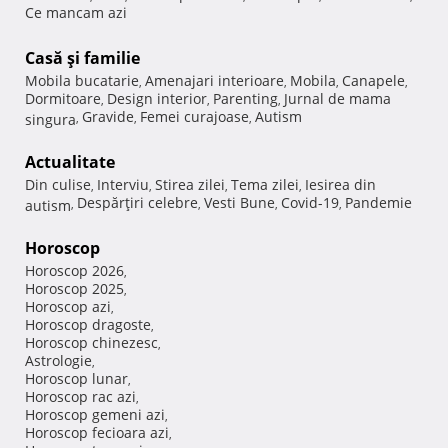
Ce mancam azi
Casă şi familie
Mobila bucatarie
Amenajari interioare
Mobila
Canapele
,
,
,
,
Dormitoare
Design interior
Parenting
Jurnal de mama
,
,
,
Gravide
Femei curajoase
Autism
singura
,
,
,
Actualitate
Din culise
Interviu
Stirea zilei
Tema zilei
Iesirea din
,
,
,
,
Despărţiri celebre
Vesti Bune
Covid-19
Pandemie
autism
,
,
,
,
Horoscop
Horoscop 2026
,
Horoscop 2025
,
Horoscop azi
,
Horoscop dragoste
,
Horoscop chinezesc
,
Astrologie
,
Horoscop lunar
,
Horoscop rac azi
,
Horoscop gemeni azi
,
Horoscop fecioara azi
,