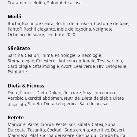
Tratament celulita
Salonul de acasa
,
Modă
Rochii
Rochii de seara
Rochii de mireasa
Costume de baie
,
,
,
,
Pantofi
Rochii elegante
Inele de logodna
Verighete
,
,
,
,
Ochelari de soare
Tendinte 2020
,
Sănătate
Sarcina
Ceaiuri
Inima
Psihologie
Ginecologie
,
,
,
,
,
Stomatologie
Colesterol
Anticonceptionale
Test sarcina
,
,
,
,
Cardiologie
Oftalmologie
Avort
Ceai verde
HIV
Ortopedie
,
,
,
,
,
,
Psihiatrie
Dietă & Fitness
Diete
Fitness
Dieta Dukan
Relaxare
Yoga
Intretinere
,
,
,
,
,
,
Aerobic
Exercitii abdomen
Nutritie
Dieta de slabit
Dieta
,
,
,
,
Silueta
Dieta ketogenica
Sala de acasa
disociata
,
,
,
Reţete
Mancare
Paste
Ciorba
Peste
Sos
Salata
Cafea
Supa
,
,
,
,
,
,
,
,
Dulceata
Tocanita
Cocktail
Supa crema
Aperitive
Desert
,
,
,
,
,
,
Maioneza
Pilaf
Ciorba perisoare
Ciorba pui
Ciorba burta
,
,
,
,
,