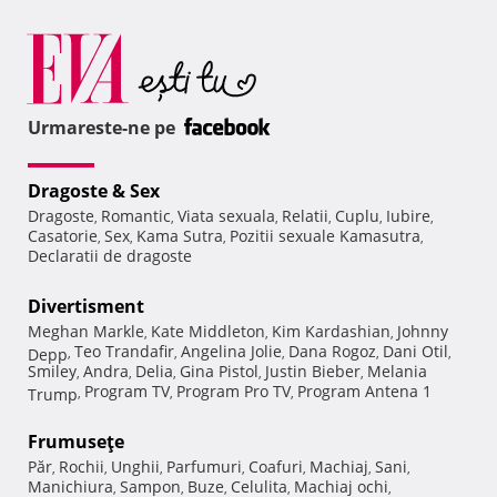
Urmareste-ne pe
Dragoste & Sex
Dragoste
Romantic
Viata sexuala
Relatii
Cuplu
Iubire
,
,
,
,
,
,
Casatorie
Sex
Kama Sutra
Pozitii sexuale Kamasutra
,
,
,
,
Declaratii de dragoste
Divertisment
Meghan Markle
Kate Middleton
Kim Kardashian
Johnny
,
,
,
Teo Trandafir
Angelina Jolie
Dana Rogoz
Dani Otil
Depp
,
,
,
,
,
Smiley
Andra
Delia
Gina Pistol
Justin Bieber
Melania
,
,
,
,
,
Program TV
Program Pro TV
Program Antena 1
Trump
,
,
,
Frumuseţe
Păr
Rochii
Unghii
Parfumuri
Coafuri
Machiaj
Sani
,
,
,
,
,
,
,
Manichiura
Sampon
Buze
Celulita
Machiaj ochi
,
,
,
,
,