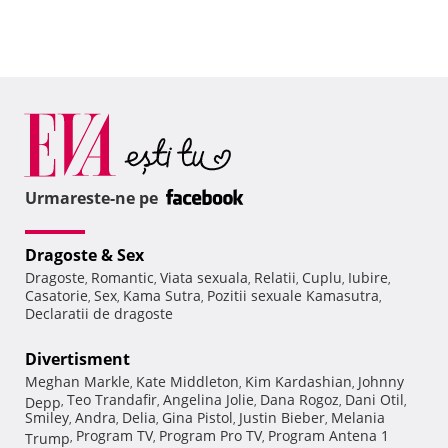
Urmareste-ne pe
Dragoste & Sex
Dragoste
Romantic
Viata sexuala
Relatii
Cuplu
Iubire
,
,
,
,
,
,
Casatorie
Sex
Kama Sutra
Pozitii sexuale Kamasutra
,
,
,
,
Declaratii de dragoste
Divertisment
Meghan Markle
Kate Middleton
Kim Kardashian
Johnny
,
,
,
Teo Trandafir
Angelina Jolie
Dana Rogoz
Dani Otil
Depp
,
,
,
,
,
Smiley
Andra
Delia
Gina Pistol
Justin Bieber
Melania
,
,
,
,
,
Program TV
Program Pro TV
Program Antena 1
Trump
,
,
,