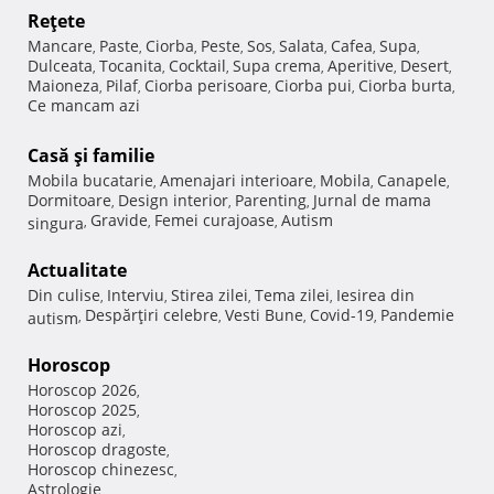
Reţete
Mancare
Paste
Ciorba
Peste
Sos
Salata
Cafea
Supa
,
,
,
,
,
,
,
,
Dulceata
Tocanita
Cocktail
Supa crema
Aperitive
Desert
,
,
,
,
,
,
Maioneza
Pilaf
Ciorba perisoare
Ciorba pui
Ciorba burta
,
,
,
,
,
Ce mancam azi
Casă şi familie
Mobila bucatarie
Amenajari interioare
Mobila
Canapele
,
,
,
,
Dormitoare
Design interior
Parenting
Jurnal de mama
,
,
,
Gravide
Femei curajoase
Autism
singura
,
,
,
Actualitate
Din culise
Interviu
Stirea zilei
Tema zilei
Iesirea din
,
,
,
,
Despărţiri celebre
Vesti Bune
Covid-19
Pandemie
autism
,
,
,
,
Horoscop
Horoscop 2026
,
Horoscop 2025
,
Horoscop azi
,
Horoscop dragoste
,
Horoscop chinezesc
,
Astrologie
,