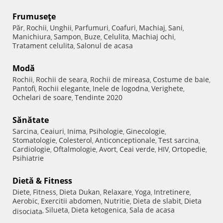
Frumuseţe
Păr
Rochii
Unghii
Parfumuri
Coafuri
Machiaj
Sani
,
,
,
,
,
,
,
Manichiura
Sampon
Buze
Celulita
Machiaj ochi
,
,
,
,
,
Tratament celulita
Salonul de acasa
,
Modă
Rochii
Rochii de seara
Rochii de mireasa
Costume de baie
,
,
,
,
Pantofi
Rochii elegante
Inele de logodna
Verighete
,
,
,
,
Ochelari de soare
Tendinte 2020
,
Sănătate
Sarcina
Ceaiuri
Inima
Psihologie
Ginecologie
,
,
,
,
,
Stomatologie
Colesterol
Anticonceptionale
Test sarcina
,
,
,
,
Cardiologie
Oftalmologie
Avort
Ceai verde
HIV
Ortopedie
,
,
,
,
,
,
Psihiatrie
Dietă & Fitness
Diete
Fitness
Dieta Dukan
Relaxare
Yoga
Intretinere
,
,
,
,
,
,
Aerobic
Exercitii abdomen
Nutritie
Dieta de slabit
Dieta
,
,
,
,
Silueta
Dieta ketogenica
Sala de acasa
disociata
,
,
,