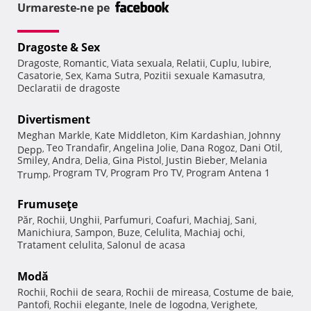
Urmareste-ne pe
Dragoste & Sex
Dragoste
Romantic
Viata sexuala
Relatii
Cuplu
Iubire
,
,
,
,
,
,
Casatorie
Sex
Kama Sutra
Pozitii sexuale Kamasutra
,
,
,
,
Declaratii de dragoste
Divertisment
Meghan Markle
Kate Middleton
Kim Kardashian
Johnny
,
,
,
Teo Trandafir
Angelina Jolie
Dana Rogoz
Dani Otil
Depp
,
,
,
,
,
Smiley
Andra
Delia
Gina Pistol
Justin Bieber
Melania
,
,
,
,
,
Program TV
Program Pro TV
Program Antena 1
Trump
,
,
,
Frumuseţe
Păr
Rochii
Unghii
Parfumuri
Coafuri
Machiaj
Sani
,
,
,
,
,
,
,
Manichiura
Sampon
Buze
Celulita
Machiaj ochi
,
,
,
,
,
Tratament celulita
Salonul de acasa
,
Modă
Rochii
Rochii de seara
Rochii de mireasa
Costume de baie
,
,
,
,
Pantofi
Rochii elegante
Inele de logodna
Verighete
,
,
,
,