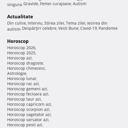
Gravide
Femei curajoase
Autism
singura
,
,
,
Actualitate
Din culise
Interviu
Stirea zilei
Tema zilei
Iesirea din
,
,
,
,
Despărţiri celebre
Vesti Bune
Covid-19
Pandemie
autism
,
,
,
,
Horoscop
Horoscop 2026
,
Horoscop 2025
,
Horoscop azi
,
Horoscop dragoste
,
Horoscop chinezesc
,
Astrologie
,
Horoscop lunar
,
Horoscop rac azi
,
Horoscop gemeni azi
,
Horoscop fecioara azi
,
Horoscop taur azi
,
Horoscop capricorn azi
,
Horoscop scorpion azi
,
Horoscop sagetator azi
,
Horoscop varsator azi
,
Horoscop pesti azi
,