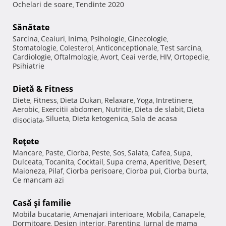
Ochelari de soare
Tendinte 2020
,
Sănătate
Sarcina
Ceaiuri
Inima
Psihologie
Ginecologie
,
,
,
,
,
Stomatologie
Colesterol
Anticonceptionale
Test sarcina
,
,
,
,
Cardiologie
Oftalmologie
Avort
Ceai verde
HIV
Ortopedie
,
,
,
,
,
,
Psihiatrie
Dietă & Fitness
Diete
Fitness
Dieta Dukan
Relaxare
Yoga
Intretinere
,
,
,
,
,
,
Aerobic
Exercitii abdomen
Nutritie
Dieta de slabit
Dieta
,
,
,
,
Silueta
Dieta ketogenica
Sala de acasa
disociata
,
,
,
Reţete
Mancare
Paste
Ciorba
Peste
Sos
Salata
Cafea
Supa
,
,
,
,
,
,
,
,
Dulceata
Tocanita
Cocktail
Supa crema
Aperitive
Desert
,
,
,
,
,
,
Maioneza
Pilaf
Ciorba perisoare
Ciorba pui
Ciorba burta
,
,
,
,
,
Ce mancam azi
Casă şi familie
Mobila bucatarie
Amenajari interioare
Mobila
Canapele
,
,
,
,
Dormitoare
Design interior
Parenting
Jurnal de mama
,
,
,