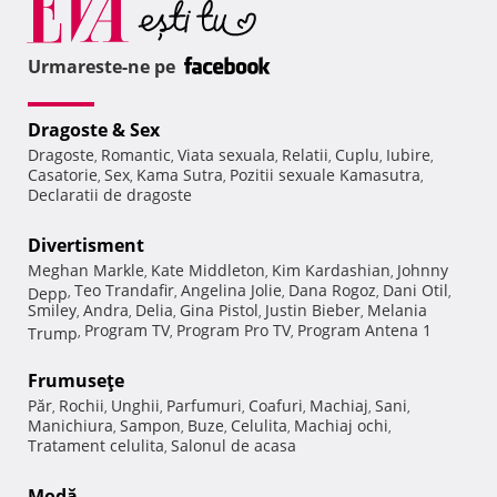
Urmareste-ne pe
Dragoste & Sex
Dragoste
Romantic
Viata sexuala
Relatii
Cuplu
Iubire
,
,
,
,
,
,
Casatorie
Sex
Kama Sutra
Pozitii sexuale Kamasutra
,
,
,
,
Declaratii de dragoste
Divertisment
Meghan Markle
Kate Middleton
Kim Kardashian
Johnny
,
,
,
Teo Trandafir
Angelina Jolie
Dana Rogoz
Dani Otil
Depp
,
,
,
,
,
Smiley
Andra
Delia
Gina Pistol
Justin Bieber
Melania
,
,
,
,
,
Program TV
Program Pro TV
Program Antena 1
Trump
,
,
,
Frumuseţe
Păr
Rochii
Unghii
Parfumuri
Coafuri
Machiaj
Sani
,
,
,
,
,
,
,
Manichiura
Sampon
Buze
Celulita
Machiaj ochi
,
,
,
,
,
Tratament celulita
Salonul de acasa
,
Modă