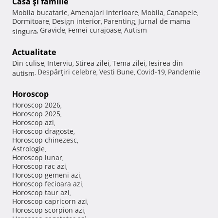
Casă şi familie
Mobila bucatarie
Amenajari interioare
Mobila
Canapele
,
,
,
,
Dormitoare
Design interior
Parenting
Jurnal de mama
,
,
,
Gravide
Femei curajoase
Autism
singura
,
,
,
Actualitate
Din culise
Interviu
Stirea zilei
Tema zilei
Iesirea din
,
,
,
,
Despărţiri celebre
Vesti Bune
Covid-19
Pandemie
autism
,
,
,
,
Horoscop
Horoscop 2026
,
Horoscop 2025
,
Horoscop azi
,
Horoscop dragoste
,
Horoscop chinezesc
,
Astrologie
,
Horoscop lunar
,
Horoscop rac azi
,
Horoscop gemeni azi
,
Horoscop fecioara azi
,
Horoscop taur azi
,
Horoscop capricorn azi
,
Horoscop scorpion azi
,