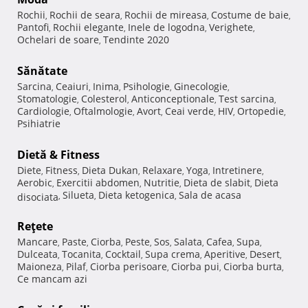
Rochii
Rochii de seara
Rochii de mireasa
Costume de baie
,
,
,
,
Pantofi
Rochii elegante
Inele de logodna
Verighete
,
,
,
,
Ochelari de soare
Tendinte 2020
,
Sănătate
Sarcina
Ceaiuri
Inima
Psihologie
Ginecologie
,
,
,
,
,
Stomatologie
Colesterol
Anticonceptionale
Test sarcina
,
,
,
,
Cardiologie
Oftalmologie
Avort
Ceai verde
HIV
Ortopedie
,
,
,
,
,
,
Psihiatrie
Dietă & Fitness
Diete
Fitness
Dieta Dukan
Relaxare
Yoga
Intretinere
,
,
,
,
,
,
Aerobic
Exercitii abdomen
Nutritie
Dieta de slabit
Dieta
,
,
,
,
Silueta
Dieta ketogenica
Sala de acasa
disociata
,
,
,
Reţete
Mancare
Paste
Ciorba
Peste
Sos
Salata
Cafea
Supa
,
,
,
,
,
,
,
,
Dulceata
Tocanita
Cocktail
Supa crema
Aperitive
Desert
,
,
,
,
,
,
Maioneza
Pilaf
Ciorba perisoare
Ciorba pui
Ciorba burta
,
,
,
,
,
Ce mancam azi