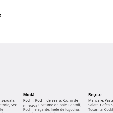
e
Modă
Reţete
a sexuala
Rochii
Rochii de seara
Rochii de
Mancare
Past
,
,
,
,
atorie
Sex
Costume de baie
Pantofi
Salata
Cafea
,
,
mireasa
,
,
,
,
,
ale
Rochii elegante
Inele de logodna
Tocanita
Cockt
,
,
,