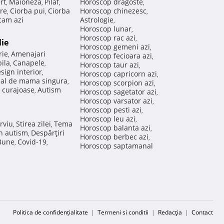
rt
Maioneza
Pilaf
Horoscop dragoste
,
,
,
,
re
Ciorba pui
Ciorba
Horoscop chinezesc
,
,
,
am azi
Astrologie
,
Horoscop lunar
,
Horoscop rac azi
,
lie
Horoscop gemeni azi
,
rie
Amenajari
,
Horoscop fecioara azi
,
ila
Canapele
,
,
Horoscop taur azi
,
sign interior
,
Horoscop capricorn azi
,
nal de mama singura
,
Horoscop scorpion azi
,
 curajoase
Autism
,
Horoscop sagetator azi
,
Horoscop varsator azi
,
Horoscop pesti azi
,
Horoscop leu azi
,
rviu
Stirea zilei
Tema
,
,
Horoscop balanta azi
,
in autism
Despărţiri
,
Horoscop berbec azi
,
 Bune
Covid-19
,
,
Horoscop saptamanal
Politica de confidențialitate
|
Termeni si conditii
|
Redacţia
|
Contact