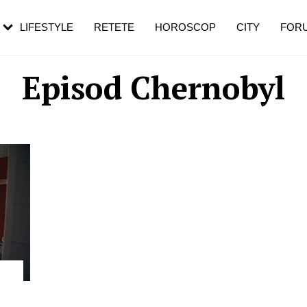
rebui să mergi
și 60 de ani. De ce te trezești mai des
pe măsură ce înaintezi în vârstă
LIFESTYLE
RETETE
HOROSCOP
CITY
FOR
Episod Chernobyl