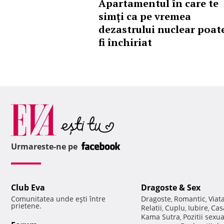
Apartamentul în care te
simți ca pe vremea
dezastrului nuclear poat
fi închiriat
Urmareste-ne pe
Club Eva
Dragoste & Sex
Comunitatea unde eşti între
Dragoste
Romantic
Viat
,
,
prietene.
Relatii
Cuplu
Iubire
Cas
,
,
,
Kama Sutra
Pozitii sexu
,