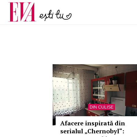
menopauză și când ar t
Carieră
la medic
Actualitate
DIN CULISE
Afacere inspirată din
serialul „Chernobyl“: