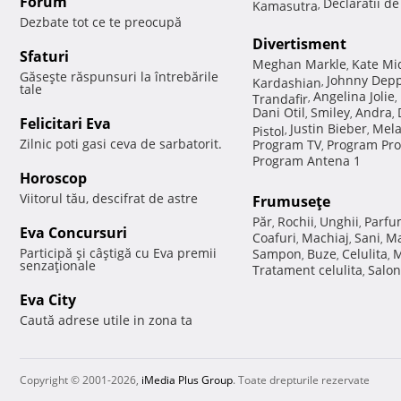
Forum
Declaratii d
Kamasutra
,
Dezbate tot ce te preocupă
Divertisment
Sfaturi
Meghan Markle
Kate Mi
,
Găseşte răspunsuri la întrebările
Johnny Dep
Kardashian
,
tale
Angelina Jolie
Trandafir
,
,
Dani Otil
Smiley
Andra
,
,
,
Felicitari Eva
Justin Bieber
Mela
Pistol
,
,
Zilnic poti gasi ceva de sarbatorit.
Program TV
Program Pro
,
Program Antena 1
Horoscop
Viitorul tău, descifrat de astre
Frumuseţe
Păr
Rochii
Unghii
Parfu
,
,
,
Eva Concursuri
Coafuri
Machiaj
Sani
Ma
,
,
,
Participă şi câştigă cu Eva premii
Sampon
Buze
Celulita
M
,
,
,
senzaţionale
Tratament celulita
Salon
,
Eva City
Caută adrese utile in zona ta
Copyright © 2001-2026,
iMedia Plus Group
. Toate drepturile rezervate