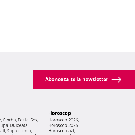
Aboneaza-te la newsletter
Horoscop
e
Ciorba
Peste
Sos
Horoscop 2026
,
,
,
,
,
Supa
Dulceata
Horoscop 2025
,
,
,
ail
Supa crema
Horoscop azi
,
,
,