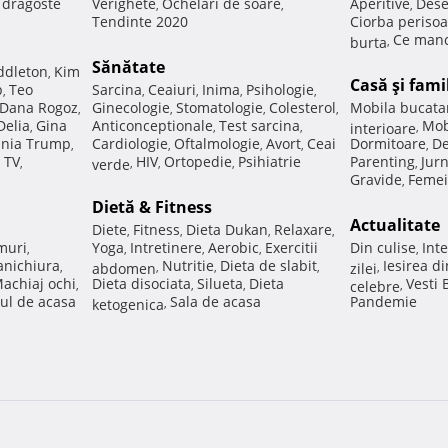
e dragoste
Verighete
Ochelari de soare
Aperitive
Dese
,
,
,
Tendinte 2020
Ciorba perisoa
Ce manc
burta
,
Sănătate
ddleton
Kim
,
Casă şi fami
p
Teo
Sarcina
Ceaiuri
Inima
Psihologie
,
,
,
,
,
Dana Rogoz
Ginecologie
Stomatologie
Colesterol
Mobila bucata
,
,
,
,
Delia
Gina
Anticonceptionale
Test sarcina
Mob
,
,
,
interioare
,
nia Trump
Cardiologie
Oftalmologie
Avort
Ceai
Dormitoare
De
,
,
,
,
,
 TV
HIV
Ortopedie
Psihiatrie
Parenting
Jur
,
verde
,
,
,
,
Gravide
Femei
,
Dietă & Fitness
Actualitate
Diete
Fitness
Dieta Dukan
Relaxare
,
,
,
,
muri
Yoga
Intretinere
Aerobic
Exercitii
Din culise
Inte
,
,
,
,
,
nichiura
Nutritie
Dieta de slabit
Iesirea d
,
abdomen
,
,
,
zilei
,
achiaj ochi
Dieta disociata
Silueta
Dieta
Vesti
,
,
,
celebre
,
ul de acasa
Sala de acasa
Pandemie
ketogenica
,