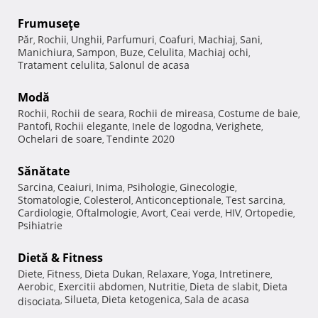
Frumuseţe
Păr
Rochii
Unghii
Parfumuri
Coafuri
Machiaj
Sani
,
,
,
,
,
,
,
Manichiura
Sampon
Buze
Celulita
Machiaj ochi
,
,
,
,
,
Tratament celulita
Salonul de acasa
,
Modă
Rochii
Rochii de seara
Rochii de mireasa
Costume de baie
,
,
,
,
Pantofi
Rochii elegante
Inele de logodna
Verighete
,
,
,
,
Ochelari de soare
Tendinte 2020
,
Sănătate
Sarcina
Ceaiuri
Inima
Psihologie
Ginecologie
,
,
,
,
,
Stomatologie
Colesterol
Anticonceptionale
Test sarcina
,
,
,
,
Cardiologie
Oftalmologie
Avort
Ceai verde
HIV
Ortopedie
,
,
,
,
,
,
Psihiatrie
Dietă & Fitness
Diete
Fitness
Dieta Dukan
Relaxare
Yoga
Intretinere
,
,
,
,
,
,
Aerobic
Exercitii abdomen
Nutritie
Dieta de slabit
Dieta
,
,
,
,
Silueta
Dieta ketogenica
Sala de acasa
disociata
,
,
,