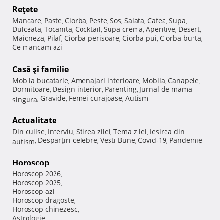
Reţete
Mancare
Paste
Ciorba
Peste
Sos
Salata
Cafea
Supa
,
,
,
,
,
,
,
,
Dulceata
Tocanita
Cocktail
Supa crema
Aperitive
Desert
,
,
,
,
,
,
Maioneza
Pilaf
Ciorba perisoare
Ciorba pui
Ciorba burta
,
,
,
,
,
Ce mancam azi
Casă şi familie
Mobila bucatarie
Amenajari interioare
Mobila
Canapele
,
,
,
,
Dormitoare
Design interior
Parenting
Jurnal de mama
,
,
,
Gravide
Femei curajoase
Autism
singura
,
,
,
Actualitate
Din culise
Interviu
Stirea zilei
Tema zilei
Iesirea din
,
,
,
,
Despărţiri celebre
Vesti Bune
Covid-19
Pandemie
autism
,
,
,
,
Horoscop
Horoscop 2026
,
Horoscop 2025
,
Horoscop azi
,
Horoscop dragoste
,
Horoscop chinezesc
,
Astrologie
,