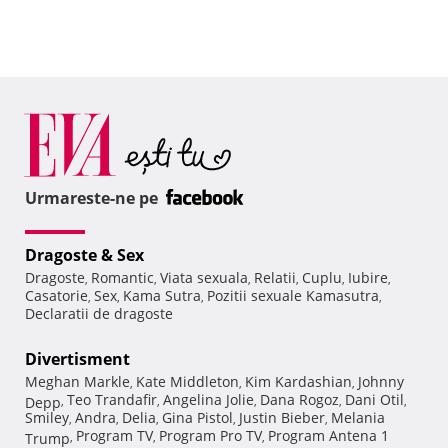
Urmareste-ne pe
Dragoste & Sex
Dragoste
Romantic
Viata sexuala
Relatii
Cuplu
Iubire
,
,
,
,
,
,
Casatorie
Sex
Kama Sutra
Pozitii sexuale Kamasutra
,
,
,
,
Declaratii de dragoste
Divertisment
Meghan Markle
Kate Middleton
Kim Kardashian
Johnny
,
,
,
Teo Trandafir
Angelina Jolie
Dana Rogoz
Dani Otil
Depp
,
,
,
,
,
Smiley
Andra
Delia
Gina Pistol
Justin Bieber
Melania
,
,
,
,
,
Program TV
Program Pro TV
Program Antena 1
Trump
,
,
,