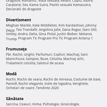
Dragoste
Romantic
Viata sexuala
Relatii
Cuplu
Iubire
,
,
,
,
,
,
Casatorie
Sex
Kama Sutra
Pozitii sexuale Kamasutra
,
,
,
,
Declaratii de dragoste
Divertisment
Meghan Markle
Kate Middleton
Kim Kardashian
Johnny
,
,
,
Teo Trandafir
Angelina Jolie
Dana Rogoz
Dani Otil
Depp
,
,
,
,
,
Smiley
Andra
Delia
Gina Pistol
Justin Bieber
Melania
,
,
,
,
,
Program TV
Program Pro TV
Program Antena 1
Trump
,
,
,
Frumuseţe
Păr
Rochii
Unghii
Parfumuri
Coafuri
Machiaj
Sani
,
,
,
,
,
,
,
Manichiura
Sampon
Buze
Celulita
Machiaj ochi
,
,
,
,
,
Tratament celulita
Salonul de acasa
,
Modă
Rochii
Rochii de seara
Rochii de mireasa
Costume de baie
,
,
,
,
Pantofi
Rochii elegante
Inele de logodna
Verighete
,
,
,
,
Ochelari de soare
Tendinte 2020
,
Sănătate
Sarcina
Ceaiuri
Inima
Psihologie
Ginecologie
,
,
,
,
,