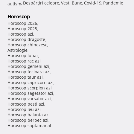
Despărţiri celebre
Vesti Bune
Covid-19
Pandemie
autism
,
,
,
,
Horoscop
Horoscop 2026
,
Horoscop 2025
,
Horoscop azi
,
Horoscop dragoste
,
Horoscop chinezesc
,
Astrologie
,
Horoscop lunar
,
Horoscop rac azi
,
Horoscop gemeni azi
,
Horoscop fecioara azi
,
Horoscop taur azi
,
Horoscop capricorn azi
,
Horoscop scorpion azi
,
Horoscop sagetator azi
,
Horoscop varsator azi
,
Horoscop pesti azi
,
Horoscop leu azi
,
Horoscop balanta azi
,
Horoscop berbec azi
,
Horoscop saptamanal