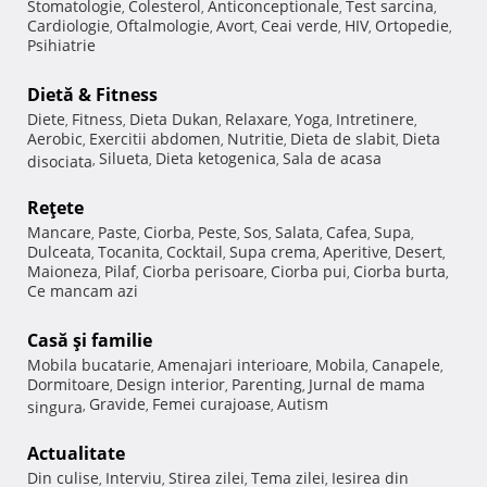
Stomatologie
Colesterol
Anticonceptionale
Test sarcina
,
,
,
,
Cardiologie
Oftalmologie
Avort
Ceai verde
HIV
Ortopedie
,
,
,
,
,
,
Psihiatrie
Dietă & Fitness
Diete
Fitness
Dieta Dukan
Relaxare
Yoga
Intretinere
,
,
,
,
,
,
Aerobic
Exercitii abdomen
Nutritie
Dieta de slabit
Dieta
,
,
,
,
Silueta
Dieta ketogenica
Sala de acasa
disociata
,
,
,
Reţete
Mancare
Paste
Ciorba
Peste
Sos
Salata
Cafea
Supa
,
,
,
,
,
,
,
,
Dulceata
Tocanita
Cocktail
Supa crema
Aperitive
Desert
,
,
,
,
,
,
Maioneza
Pilaf
Ciorba perisoare
Ciorba pui
Ciorba burta
,
,
,
,
,
Ce mancam azi
Casă şi familie
Mobila bucatarie
Amenajari interioare
Mobila
Canapele
,
,
,
,
Dormitoare
Design interior
Parenting
Jurnal de mama
,
,
,
Gravide
Femei curajoase
Autism
singura
,
,
,
Actualitate
Din culise
Interviu
Stirea zilei
Tema zilei
Iesirea din
,
,
,
,