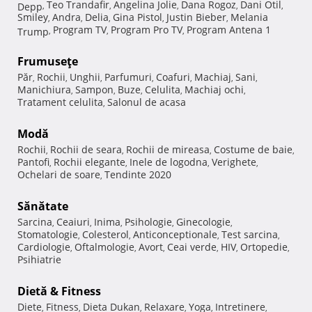
Teo Trandafir
Angelina Jolie
Dana Rogoz
Dani Otil
Depp
,
,
,
,
,
Smiley
Andra
Delia
Gina Pistol
Justin Bieber
Melania
,
,
,
,
,
Program TV
Program Pro TV
Program Antena 1
Trump
,
,
,
Frumuseţe
Păr
Rochii
Unghii
Parfumuri
Coafuri
Machiaj
Sani
,
,
,
,
,
,
,
Manichiura
Sampon
Buze
Celulita
Machiaj ochi
,
,
,
,
,
Tratament celulita
Salonul de acasa
,
Modă
Rochii
Rochii de seara
Rochii de mireasa
Costume de baie
,
,
,
,
Pantofi
Rochii elegante
Inele de logodna
Verighete
,
,
,
,
Ochelari de soare
Tendinte 2020
,
Sănătate
Sarcina
Ceaiuri
Inima
Psihologie
Ginecologie
,
,
,
,
,
Stomatologie
Colesterol
Anticonceptionale
Test sarcina
,
,
,
,
Cardiologie
Oftalmologie
Avort
Ceai verde
HIV
Ortopedie
,
,
,
,
,
,
Psihiatrie
Dietă & Fitness
Diete
Fitness
Dieta Dukan
Relaxare
Yoga
Intretinere
,
,
,
,
,
,