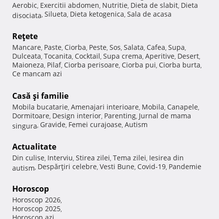
Aerobic
Exercitii abdomen
Nutritie
Dieta de slabit
Dieta
,
,
,
,
Silueta
Dieta ketogenica
Sala de acasa
disociata
,
,
,
Reţete
Mancare
Paste
Ciorba
Peste
Sos
Salata
Cafea
Supa
,
,
,
,
,
,
,
,
Dulceata
Tocanita
Cocktail
Supa crema
Aperitive
Desert
,
,
,
,
,
,
Maioneza
Pilaf
Ciorba perisoare
Ciorba pui
Ciorba burta
,
,
,
,
,
Ce mancam azi
Casă şi familie
Mobila bucatarie
Amenajari interioare
Mobila
Canapele
,
,
,
,
Dormitoare
Design interior
Parenting
Jurnal de mama
,
,
,
Gravide
Femei curajoase
Autism
singura
,
,
,
Actualitate
Din culise
Interviu
Stirea zilei
Tema zilei
Iesirea din
,
,
,
,
Despărţiri celebre
Vesti Bune
Covid-19
Pandemie
autism
,
,
,
,
Horoscop
Horoscop 2026
,
Horoscop 2025
,
Horoscop azi
,