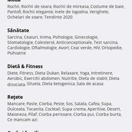
Rochii
Rochii de seara
Rochii de mireasa
Costume de baie
,
,
,
,
Pantofi
Rochii elegante
Inele de logodna
Verighete
,
,
,
,
Ochelari de soare
Tendinte 2020
,
Sănătate
Sarcina
Ceaiuri
Inima
Psihologie
Ginecologie
,
,
,
,
,
Stomatologie
Colesterol
Anticonceptionale
Test sarcina
,
,
,
,
Cardiologie
Oftalmologie
Avort
Ceai verde
HIV
Ortopedie
,
,
,
,
,
,
Psihiatrie
Dietă & Fitness
Diete
Fitness
Dieta Dukan
Relaxare
Yoga
Intretinere
,
,
,
,
,
,
Aerobic
Exercitii abdomen
Nutritie
Dieta de slabit
Dieta
,
,
,
,
Silueta
Dieta ketogenica
Sala de acasa
disociata
,
,
,
Reţete
Mancare
Paste
Ciorba
Peste
Sos
Salata
Cafea
Supa
,
,
,
,
,
,
,
,
Dulceata
Tocanita
Cocktail
Supa crema
Aperitive
Desert
,
,
,
,
,
,
Maioneza
Pilaf
Ciorba perisoare
Ciorba pui
Ciorba burta
,
,
,
,
,
Ce mancam azi