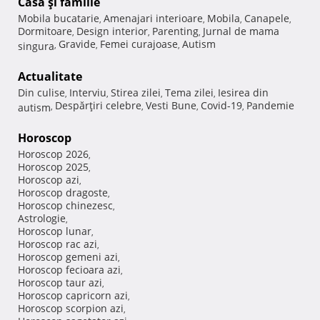
Casă şi familie
Mobila bucatarie
Amenajari interioare
Mobila
Canapele
,
,
,
,
Dormitoare
Design interior
Parenting
Jurnal de mama
,
,
,
Gravide
Femei curajoase
Autism
singura
,
,
,
Actualitate
Din culise
Interviu
Stirea zilei
Tema zilei
Iesirea din
,
,
,
,
Despărţiri celebre
Vesti Bune
Covid-19
Pandemie
autism
,
,
,
,
Horoscop
Horoscop 2026
,
Horoscop 2025
,
Horoscop azi
,
Horoscop dragoste
,
Horoscop chinezesc
,
Astrologie
,
Horoscop lunar
,
Horoscop rac azi
,
Horoscop gemeni azi
,
Horoscop fecioara azi
,
Horoscop taur azi
,
Horoscop capricorn azi
,
Horoscop scorpion azi
,