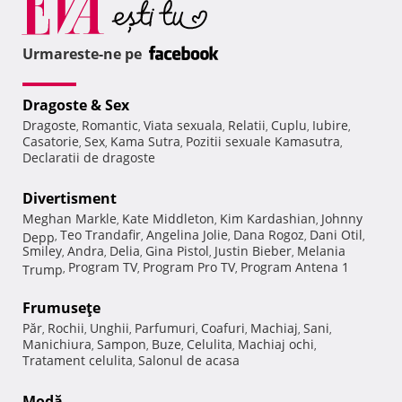
Urmareste-ne pe
Dragoste & Sex
Dragoste
Romantic
Viata sexuala
Relatii
Cuplu
Iubire
,
,
,
,
,
,
Casatorie
Sex
Kama Sutra
Pozitii sexuale Kamasutra
,
,
,
,
Declaratii de dragoste
Divertisment
Meghan Markle
Kate Middleton
Kim Kardashian
Johnny
,
,
,
Teo Trandafir
Angelina Jolie
Dana Rogoz
Dani Otil
Depp
,
,
,
,
,
Smiley
Andra
Delia
Gina Pistol
Justin Bieber
Melania
,
,
,
,
,
Program TV
Program Pro TV
Program Antena 1
Trump
,
,
,
Frumuseţe
Păr
Rochii
Unghii
Parfumuri
Coafuri
Machiaj
Sani
,
,
,
,
,
,
,
Manichiura
Sampon
Buze
Celulita
Machiaj ochi
,
,
,
,
,
Tratament celulita
Salonul de acasa
,
Modă