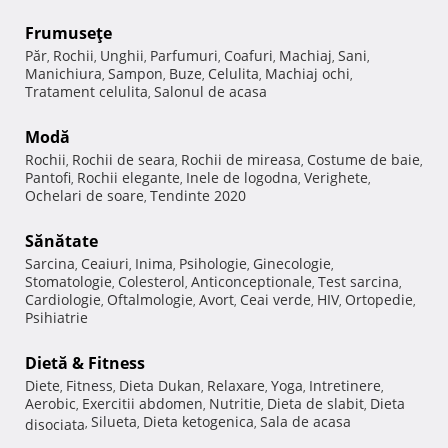
Frumuseţe
Păr
Rochii
Unghii
Parfumuri
Coafuri
Machiaj
Sani
,
,
,
,
,
,
,
Manichiura
Sampon
Buze
Celulita
Machiaj ochi
,
,
,
,
,
Tratament celulita
Salonul de acasa
,
Modă
Rochii
Rochii de seara
Rochii de mireasa
Costume de baie
,
,
,
,
Pantofi
Rochii elegante
Inele de logodna
Verighete
,
,
,
,
Ochelari de soare
Tendinte 2020
,
Sănătate
Sarcina
Ceaiuri
Inima
Psihologie
Ginecologie
,
,
,
,
,
Stomatologie
Colesterol
Anticonceptionale
Test sarcina
,
,
,
,
Cardiologie
Oftalmologie
Avort
Ceai verde
HIV
Ortopedie
,
,
,
,
,
,
Psihiatrie
Dietă & Fitness
Diete
Fitness
Dieta Dukan
Relaxare
Yoga
Intretinere
,
,
,
,
,
,
Aerobic
Exercitii abdomen
Nutritie
Dieta de slabit
Dieta
,
,
,
,
Silueta
Dieta ketogenica
Sala de acasa
disociata
,
,
,