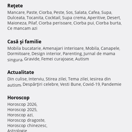
Reţete
Mancare
Paste
Ciorba
Peste
Sos
Salata
Cafea
Supa
,
,
,
,
,
,
,
,
Dulceata
Tocanita
Cocktail
Supa crema
Aperitive
Desert
,
,
,
,
,
,
Maioneza
Pilaf
Ciorba perisoare
Ciorba pui
Ciorba burta
,
,
,
,
,
Ce mancam azi
Casă şi familie
Mobila bucatarie
Amenajari interioare
Mobila
Canapele
,
,
,
,
Dormitoare
Design interior
Parenting
Jurnal de mama
,
,
,
Gravide
Femei curajoase
Autism
singura
,
,
,
Actualitate
Din culise
Interviu
Stirea zilei
Tema zilei
Iesirea din
,
,
,
,
Despărţiri celebre
Vesti Bune
Covid-19
Pandemie
autism
,
,
,
,
Horoscop
Horoscop 2026
,
Horoscop 2025
,
Horoscop azi
,
Horoscop dragoste
,
Horoscop chinezesc
,
Astrologie
,