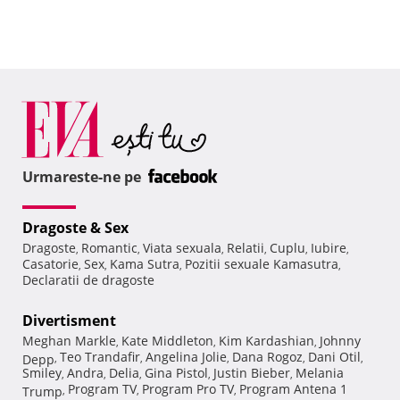
Urmareste-ne pe
Dragoste & Sex
Dragoste
Romantic
Viata sexuala
Relatii
Cuplu
Iubire
,
,
,
,
,
,
Casatorie
Sex
Kama Sutra
Pozitii sexuale Kamasutra
,
,
,
,
Declaratii de dragoste
Divertisment
Meghan Markle
Kate Middleton
Kim Kardashian
Johnny
,
,
,
Teo Trandafir
Angelina Jolie
Dana Rogoz
Dani Otil
Depp
,
,
,
,
,
Smiley
Andra
Delia
Gina Pistol
Justin Bieber
Melania
,
,
,
,
,
Program TV
Program Pro TV
Program Antena 1
Trump
,
,
,