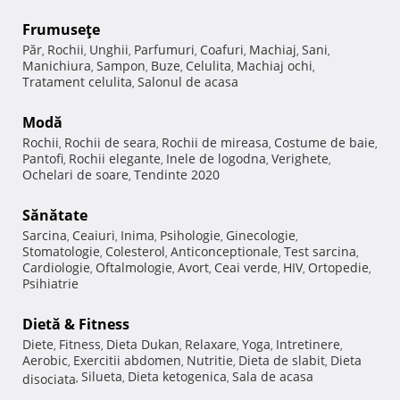
Frumuseţe
Păr
Rochii
Unghii
Parfumuri
Coafuri
Machiaj
Sani
,
,
,
,
,
,
,
Manichiura
Sampon
Buze
Celulita
Machiaj ochi
,
,
,
,
,
Tratament celulita
Salonul de acasa
,
Modă
Rochii
Rochii de seara
Rochii de mireasa
Costume de baie
,
,
,
,
Pantofi
Rochii elegante
Inele de logodna
Verighete
,
,
,
,
Ochelari de soare
Tendinte 2020
,
Sănătate
Sarcina
Ceaiuri
Inima
Psihologie
Ginecologie
,
,
,
,
,
Stomatologie
Colesterol
Anticonceptionale
Test sarcina
,
,
,
,
Cardiologie
Oftalmologie
Avort
Ceai verde
HIV
Ortopedie
,
,
,
,
,
,
Psihiatrie
Dietă & Fitness
Diete
Fitness
Dieta Dukan
Relaxare
Yoga
Intretinere
,
,
,
,
,
,
Aerobic
Exercitii abdomen
Nutritie
Dieta de slabit
Dieta
,
,
,
,
Silueta
Dieta ketogenica
Sala de acasa
disociata
,
,
,