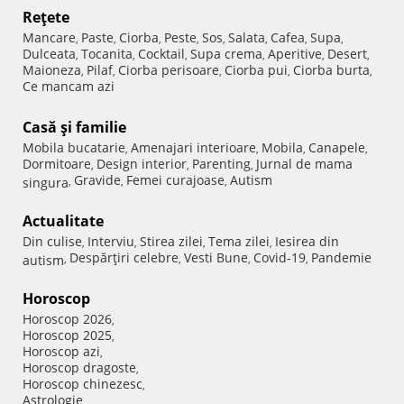
Reţete
Mancare
Paste
Ciorba
Peste
Sos
Salata
Cafea
Supa
,
,
,
,
,
,
,
,
Dulceata
Tocanita
Cocktail
Supa crema
Aperitive
Desert
,
,
,
,
,
,
Maioneza
Pilaf
Ciorba perisoare
Ciorba pui
Ciorba burta
,
,
,
,
,
Ce mancam azi
Casă şi familie
Mobila bucatarie
Amenajari interioare
Mobila
Canapele
,
,
,
,
Dormitoare
Design interior
Parenting
Jurnal de mama
,
,
,
Gravide
Femei curajoase
Autism
singura
,
,
,
Actualitate
Din culise
Interviu
Stirea zilei
Tema zilei
Iesirea din
,
,
,
,
Despărţiri celebre
Vesti Bune
Covid-19
Pandemie
autism
,
,
,
,
Horoscop
Horoscop 2026
,
Horoscop 2025
,
Horoscop azi
,
Horoscop dragoste
,
Horoscop chinezesc
,
Astrologie
,