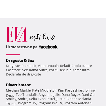
Urmareste-ne pe
Dragoste & Sex
Dragoste
Romantic
Viata sexuala
Relatii
Cuplu
Iubire
,
,
,
,
,
,
Casatorie
Sex
Kama Sutra
Pozitii sexuale Kamasutra
,
,
,
,
Declaratii de dragoste
Divertisment
Meghan Markle
Kate Middleton
Kim Kardashian
Johnny
,
,
,
Teo Trandafir
Angelina Jolie
Dana Rogoz
Dani Otil
Depp
,
,
,
,
,
Smiley
Andra
Delia
Gina Pistol
Justin Bieber
Melania
,
,
,
,
,
Program TV
Program Pro TV
Program Antena 1
Trump
,
,
,