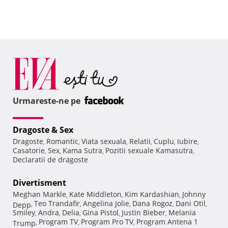
Urmareste-ne pe
Dragoste & Sex
Dragoste
Romantic
Viata sexuala
Relatii
Cuplu
Iubire
,
,
,
,
,
,
Casatorie
Sex
Kama Sutra
Pozitii sexuale Kamasutra
,
,
,
,
Declaratii de dragoste
Divertisment
Meghan Markle
Kate Middleton
Kim Kardashian
Johnny
,
,
,
Teo Trandafir
Angelina Jolie
Dana Rogoz
Dani Otil
Depp
,
,
,
,
,
Smiley
Andra
Delia
Gina Pistol
Justin Bieber
Melania
,
,
,
,
,
Program TV
Program Pro TV
Program Antena 1
Trump
,
,
,