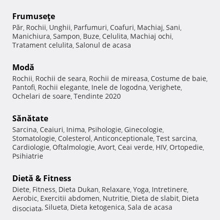
Frumuseţe
Păr
Rochii
Unghii
Parfumuri
Coafuri
Machiaj
Sani
,
,
,
,
,
,
,
Manichiura
Sampon
Buze
Celulita
Machiaj ochi
,
,
,
,
,
Tratament celulita
Salonul de acasa
,
Modă
Rochii
Rochii de seara
Rochii de mireasa
Costume de baie
,
,
,
,
Pantofi
Rochii elegante
Inele de logodna
Verighete
,
,
,
,
Ochelari de soare
Tendinte 2020
,
Sănătate
Sarcina
Ceaiuri
Inima
Psihologie
Ginecologie
,
,
,
,
,
Stomatologie
Colesterol
Anticonceptionale
Test sarcina
,
,
,
,
Cardiologie
Oftalmologie
Avort
Ceai verde
HIV
Ortopedie
,
,
,
,
,
,
Psihiatrie
Dietă & Fitness
Diete
Fitness
Dieta Dukan
Relaxare
Yoga
Intretinere
,
,
,
,
,
,
Aerobic
Exercitii abdomen
Nutritie
Dieta de slabit
Dieta
,
,
,
,
Silueta
Dieta ketogenica
Sala de acasa
disociata
,
,
,