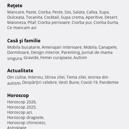
Reţete
Mancare
Paste
Ciorba
Peste
Sos
Salata
Cafea
Supa
,
,
,
,
,
,
,
,
Dulceata
Tocanita
Cocktail
Supa crema
Aperitive
Desert
,
,
,
,
,
,
Maioneza
Pilaf
Ciorba perisoare
Ciorba pui
Ciorba burta
,
,
,
,
,
Ce mancam azi
Casă şi familie
Mobila bucatarie
Amenajari interioare
Mobila
Canapele
,
,
,
,
Dormitoare
Design interior
Parenting
Jurnal de mama
,
,
,
Gravide
Femei curajoase
Autism
singura
,
,
,
Actualitate
Din culise
Interviu
Stirea zilei
Tema zilei
Iesirea din
,
,
,
,
Despărţiri celebre
Vesti Bune
Covid-19
Pandemie
autism
,
,
,
,
Horoscop
Horoscop 2026
,
Horoscop 2025
,
Horoscop azi
,
Horoscop dragoste
,
Horoscop chinezesc
,
Astrologie
,