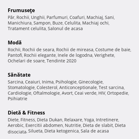
Frumuseţe
Păr
Rochii
Unghii
Parfumuri
Coafuri
Machiaj
Sani
,
,
,
,
,
,
,
Manichiura
Sampon
Buze
Celulita
Machiaj ochi
,
,
,
,
,
Tratament celulita
Salonul de acasa
,
Modă
Rochii
Rochii de seara
Rochii de mireasa
Costume de baie
,
,
,
,
Pantofi
Rochii elegante
Inele de logodna
Verighete
,
,
,
,
Ochelari de soare
Tendinte 2020
,
Sănătate
Sarcina
Ceaiuri
Inima
Psihologie
Ginecologie
,
,
,
,
,
Stomatologie
Colesterol
Anticonceptionale
Test sarcina
,
,
,
,
Cardiologie
Oftalmologie
Avort
Ceai verde
HIV
Ortopedie
,
,
,
,
,
,
Psihiatrie
Dietă & Fitness
Diete
Fitness
Dieta Dukan
Relaxare
Yoga
Intretinere
,
,
,
,
,
,
Aerobic
Exercitii abdomen
Nutritie
Dieta de slabit
Dieta
,
,
,
,
Silueta
Dieta ketogenica
Sala de acasa
disociata
,
,
,