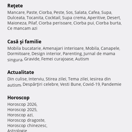
Reţete
Mancare
Paste
Ciorba
Peste
Sos
Salata
Cafea
Supa
,
,
,
,
,
,
,
,
Dulceata
Tocanita
Cocktail
Supa crema
Aperitive
Desert
,
,
,
,
,
,
Maioneza
Pilaf
Ciorba perisoare
Ciorba pui
Ciorba burta
,
,
,
,
,
Ce mancam azi
Casă şi familie
Mobila bucatarie
Amenajari interioare
Mobila
Canapele
,
,
,
,
Dormitoare
Design interior
Parenting
Jurnal de mama
,
,
,
Gravide
Femei curajoase
Autism
singura
,
,
,
Actualitate
Din culise
Interviu
Stirea zilei
Tema zilei
Iesirea din
,
,
,
,
Despărţiri celebre
Vesti Bune
Covid-19
Pandemie
autism
,
,
,
,
Horoscop
Horoscop 2026
,
Horoscop 2025
,
Horoscop azi
,
Horoscop dragoste
,
Horoscop chinezesc
,
Astrologie
,