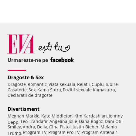
Urmareste-ne pe
Dragoste & Sex
Dragoste
Romantic
Viata sexuala
Relatii
Cuplu
Iubire
,
,
,
,
,
,
Casatorie
Sex
Kama Sutra
Pozitii sexuale Kamasutra
,
,
,
,
Declaratii de dragoste
Divertisment
Meghan Markle
Kate Middleton
Kim Kardashian
Johnny
,
,
,
Teo Trandafir
Angelina Jolie
Dana Rogoz
Dani Otil
Depp
,
,
,
,
,
Smiley
Andra
Delia
Gina Pistol
Justin Bieber
Melania
,
,
,
,
,
Program TV
Program Pro TV
Program Antena 1
Trump
,
,
,