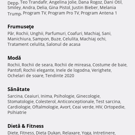
Teo Trandafir
Angelina Jolie
Dana Rogoz
Dani Otil
Depp
,
,
,
,
,
Smiley
Andra
Delia
Gina Pistol
Justin Bieber
Melania
,
,
,
,
,
Program TV
Program Pro TV
Program Antena 1
Trump
,
,
,
Frumuseţe
Păr
Rochii
Unghii
Parfumuri
Coafuri
Machiaj
Sani
,
,
,
,
,
,
,
Manichiura
Sampon
Buze
Celulita
Machiaj ochi
,
,
,
,
,
Tratament celulita
Salonul de acasa
,
Modă
Rochii
Rochii de seara
Rochii de mireasa
Costume de baie
,
,
,
,
Pantofi
Rochii elegante
Inele de logodna
Verighete
,
,
,
,
Ochelari de soare
Tendinte 2020
,
Sănătate
Sarcina
Ceaiuri
Inima
Psihologie
Ginecologie
,
,
,
,
,
Stomatologie
Colesterol
Anticonceptionale
Test sarcina
,
,
,
,
Cardiologie
Oftalmologie
Avort
Ceai verde
HIV
Ortopedie
,
,
,
,
,
,
Psihiatrie
Dietă & Fitness
Diete
Fitness
Dieta Dukan
Relaxare
Yoga
Intretinere
,
,
,
,
,
,