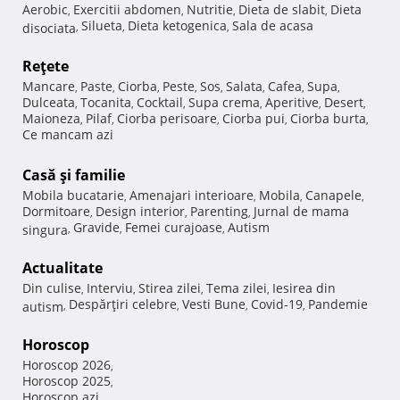
Aerobic
Exercitii abdomen
Nutritie
Dieta de slabit
Dieta
,
,
,
,
Silueta
Dieta ketogenica
Sala de acasa
disociata
,
,
,
Reţete
Mancare
Paste
Ciorba
Peste
Sos
Salata
Cafea
Supa
,
,
,
,
,
,
,
,
Dulceata
Tocanita
Cocktail
Supa crema
Aperitive
Desert
,
,
,
,
,
,
Maioneza
Pilaf
Ciorba perisoare
Ciorba pui
Ciorba burta
,
,
,
,
,
Ce mancam azi
Casă şi familie
Mobila bucatarie
Amenajari interioare
Mobila
Canapele
,
,
,
,
Dormitoare
Design interior
Parenting
Jurnal de mama
,
,
,
Gravide
Femei curajoase
Autism
singura
,
,
,
Actualitate
Din culise
Interviu
Stirea zilei
Tema zilei
Iesirea din
,
,
,
,
Despărţiri celebre
Vesti Bune
Covid-19
Pandemie
autism
,
,
,
,
Horoscop
Horoscop 2026
,
Horoscop 2025
,
Horoscop azi
,