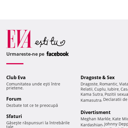
Urmareste-ne pe
Club Eva
Dragoste & Sex
Comunitatea unde eşti între
Dragoste
Romantic
Viat
,
,
prietene.
Relatii
Cuplu
Iubire
Cas
,
,
,
Kama Sutra
Pozitii sexu
,
Forum
Declaratii d
Kamasutra
,
Dezbate tot ce te preocupă
Divertisment
Sfaturi
Meghan Markle
Kate Mi
,
Găseşte răspunsuri la întrebările
Johnny Dep
Kardashian
,
tale