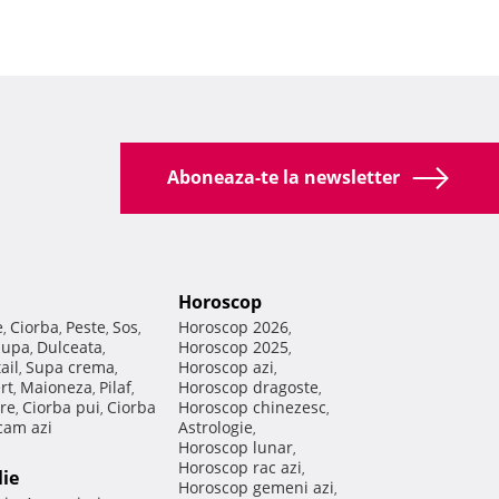
Aboneaza-te la newsletter
Horoscop
e
Ciorba
Peste
Sos
Horoscop 2026
,
,
,
,
,
Supa
Dulceata
Horoscop 2025
,
,
,
ail
Supa crema
Horoscop azi
,
,
,
rt
Maioneza
Pilaf
Horoscop dragoste
,
,
,
,
re
Ciorba pui
Ciorba
Horoscop chinezesc
,
,
,
am azi
Astrologie
,
Horoscop lunar
,
Horoscop rac azi
,
lie
Horoscop gemeni azi
,