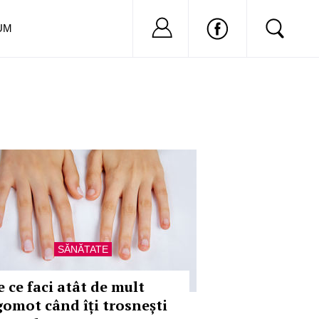
Nu ai cont?
Inregistreaza-
UM
SĂNĂTATE
e ce faci atât de mult
gomot când îți trosnești