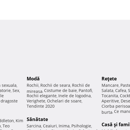
Modă
Reţete
a sexuala
Rochii
Rochii de seara
Rochii de
Mancare
Past
,
,
,
,
atorie
Sex
Costume de baie
Pantofi
Salata
Cafea
,
,
mireasa
,
,
,
,
,
ale
Rochii elegante
Inele de logodna
Tocanita
Cockt
,
,
,
e dragoste
Verighete
Ochelari de soare
Aperitive
Dese
,
,
,
Tendinte 2020
Ciorba perisoa
Ce manc
burta
,
Sănătate
ddleton
Kim
,
Casă şi fami
p
Teo
Sarcina
Ceaiuri
Inima
Psihologie
,
,
,
,
,