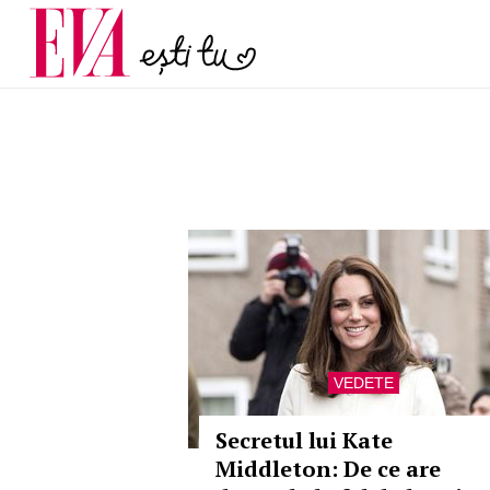
și 60 de ani. De ce te t
Carieră
pe măsură ce înaintez
Actualitate
VEDETE
Secretul lui Kate
Middleton: De ce are