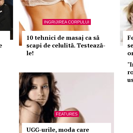
INGRIJIREA CORPULUI
10 tehnici de masaj ca să
F
e
scapi de celulită. Testează-
s
le!
o
"
r
u
FEATURES
UGG-urile, moda care