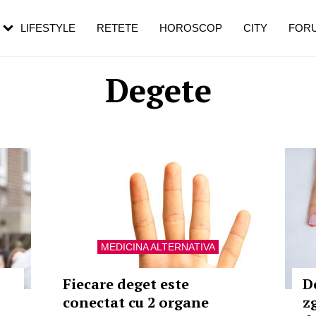
rezești mai des
Cât durează, cum te pregătești și cât
i în vârstă
de dureroasă este investigația
LIFESTYLE
RETETE
HOROSCOP
CITY
FOR
Degete
MEDICINA ALTERNATIVA
Fiecare deget este
D
conectat cu 2 organe
z