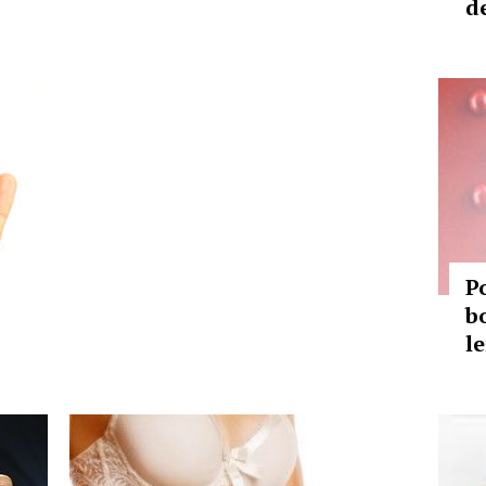
d
P
b
le