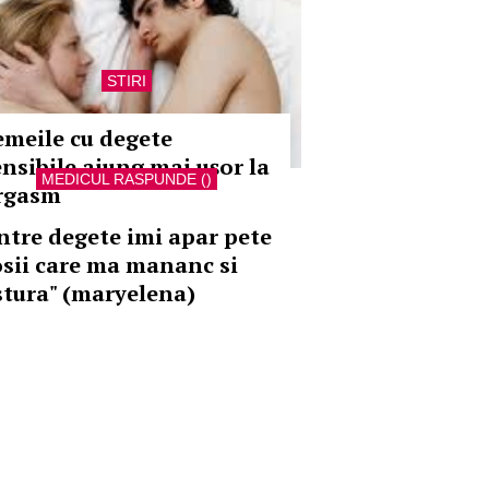
STIRI
emeile cu degete
ensibile ajung mai uşor la
MEDICUL RASPUNDE ()
rgasm
Intre degete imi apar pete
osii care ma mananc si
stura" (maryelena)