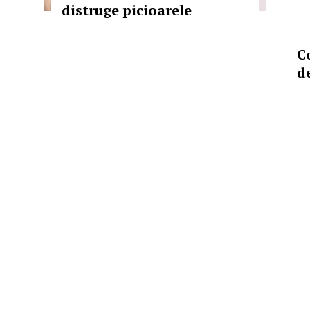
distruge picioarele
C
d