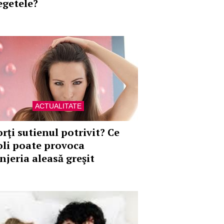
egetele?
ACTUALITATE
orţi sutienul potrivit? Ce
oli poate provoca
njeria aleasă greşit