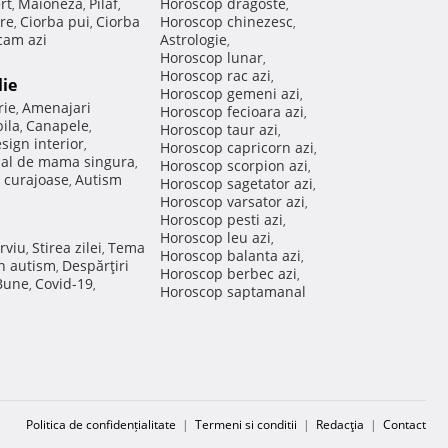
rt
Maioneza
Pilaf
Horoscop dragoste
,
,
,
,
re
Ciorba pui
Ciorba
Horoscop chinezesc
,
,
,
am azi
Astrologie
,
Horoscop lunar
,
Horoscop rac azi
,
lie
Horoscop gemeni azi
,
rie
Amenajari
,
Horoscop fecioara azi
,
ila
Canapele
,
,
Horoscop taur azi
,
sign interior
,
Horoscop capricorn azi
,
nal de mama singura
,
Horoscop scorpion azi
,
 curajoase
Autism
,
Horoscop sagetator azi
,
Horoscop varsator azi
,
Horoscop pesti azi
,
Horoscop leu azi
,
rviu
Stirea zilei
Tema
,
,
Horoscop balanta azi
,
in autism
Despărţiri
,
Horoscop berbec azi
,
 Bune
Covid-19
,
,
Horoscop saptamanal
Politica de confidențialitate
|
Termeni si conditii
|
Redacţia
|
Contact