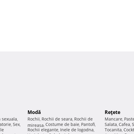
Modă
Reţete
a sexuala
Rochii
Rochii de seara
Rochii de
Mancare
Past
,
,
,
,
atorie
Sex
Costume de baie
Pantofi
Salata
Cafea
,
,
mireasa
,
,
,
,
,
ale
Rochii elegante
Inele de logodna
Tocanita
Cockt
,
,
,