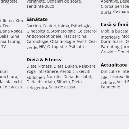
e dragoste
Verighete
Ochelari de soare
Aperitive
Dese
,
,
,
Tendinte 2020
Ciorba perisoa
Ce manc
burta
,
Sănătate
ddleton
Kim
,
Casă şi fami
p
Teo
Sarcina
Ceaiuri
Inima
Psihologie
,
,
,
,
,
Dana Rogoz
Ginecologie
Stomatologie
Colesterol
Mobila bucata
,
,
,
,
Delia
Gina
Anticonceptionale
Test sarcina
Mob
,
,
,
interioare
,
nia Trump
Cardiologie
Oftalmologie
Avort
Ceai
Dormitoare
De
,
,
,
,
,
 TV
HIV
Ortopedie
Psihiatrie
Parenting
Jur
,
verde
,
,
,
,
Gravide
Femei
,
Dietă & Fitness
Actualitate
Diete
Fitness
Dieta Dukan
Relaxare
,
,
,
,
muri
Yoga
Intretinere
Aerobic
Exercitii
Din culise
Inte
,
,
,
,
,
nichiura
Nutritie
Dieta de slabit
Iesirea d
,
abdomen
,
,
,
zilei
,
achiaj ochi
Dieta disociata
Silueta
Dieta
Vesti
,
,
,
celebre
,
ul de acasa
Sala de acasa
Pandemie
ketogenica
,