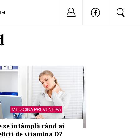
Nu ai cont?
Inregistreaza-
UM
d
MEDICINA PREVENTIVA
e se întâmplă când ai
eficit de vitamina D?