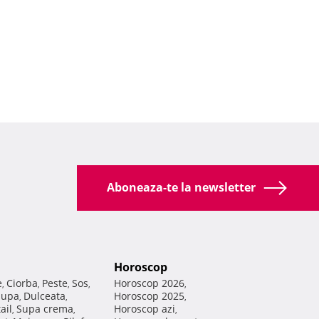
Aboneaza-te la newsletter
Horoscop
e
Ciorba
Peste
Sos
Horoscop 2026
,
,
,
,
,
Supa
Dulceata
Horoscop 2025
,
,
,
ail
Supa crema
Horoscop azi
,
,
,