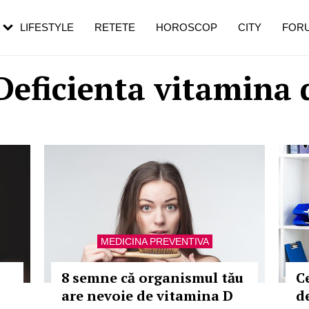
rezești mai des
Cât durează, cum te pregătești și cât
i în vârstă
de dureroasă este investigația
LIFESTYLE
RETETE
HOROSCOP
CITY
FOR
Deficienta vitamina 
MEDICINA PREVENTIVA
8 semne că organismul tău
C
are nevoie de vitamina D
d