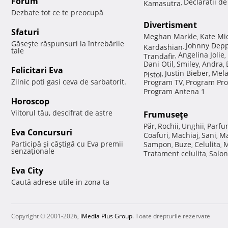
Forum
Declaratii d
Kamasutra
,
Dezbate tot ce te preocupă
Divertisment
Sfaturi
Meghan Markle
Kate Mi
,
Găseşte răspunsuri la întrebările
Johnny Dep
Kardashian
,
tale
Angelina Jolie
Trandafir
,
,
Dani Otil
Smiley
Andra
,
,
,
Felicitari Eva
Justin Bieber
Mela
Pistol
,
,
Zilnic poti gasi ceva de sarbatorit.
Program TV
Program Pro
,
Program Antena 1
Horoscop
Viitorul tău, descifrat de astre
Frumuseţe
Păr
Rochii
Unghii
Parfu
,
,
,
Eva Concursuri
Coafuri
Machiaj
Sani
Ma
,
,
,
Participă şi câştigă cu Eva premii
Sampon
Buze
Celulita
M
,
,
,
senzaţionale
Tratament celulita
Salon
,
Eva City
Caută adrese utile in zona ta
Copyright © 2001-2026,
iMedia Plus Group
. Toate drepturile rezervate