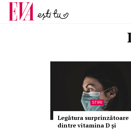
și 60 de ani. De ce te t
Carieră
pe măsură ce înaintez
Actualitate
STIRI
Legătura surprinzătoare
dintre vitamina D și