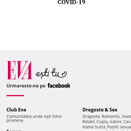
COVID-19
Urmareste-ne pe
Club Eva
Dragoste & Sex
Comunitatea unde eşti între
Dragoste
Romantic
Viat
,
,
prietene.
Relatii
Cuplu
Iubire
Cas
,
,
,
Kama Sutra
Pozitii sexu
,