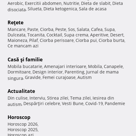
Aerobic
Exercitii abdomen
Nutritie
Dieta de slabit
Dieta
,
,
,
,
Silueta
Dieta ketogenica
Sala de acasa
disociata
,
,
,
Reţete
Mancare
Paste
Ciorba
Peste
Sos
Salata
Cafea
Supa
,
,
,
,
,
,
,
,
Dulceata
Tocanita
Cocktail
Supa crema
Aperitive
Desert
,
,
,
,
,
,
Maioneza
Pilaf
Ciorba perisoare
Ciorba pui
Ciorba burta
,
,
,
,
,
Ce mancam azi
Casă şi familie
Mobila bucatarie
Amenajari interioare
Mobila
Canapele
,
,
,
,
Dormitoare
Design interior
Parenting
Jurnal de mama
,
,
,
Gravide
Femei curajoase
Autism
singura
,
,
,
Actualitate
Din culise
Interviu
Stirea zilei
Tema zilei
Iesirea din
,
,
,
,
Despărţiri celebre
Vesti Bune
Covid-19
Pandemie
autism
,
,
,
,
Horoscop
Horoscop 2026
,
Horoscop 2025
,
Horoscop azi
,