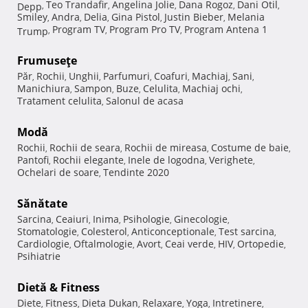
Teo Trandafir
Angelina Jolie
Dana Rogoz
Dani Otil
Depp
,
,
,
,
,
Smiley
Andra
Delia
Gina Pistol
Justin Bieber
Melania
,
,
,
,
,
Program TV
Program Pro TV
Program Antena 1
Trump
,
,
,
Frumuseţe
Păr
Rochii
Unghii
Parfumuri
Coafuri
Machiaj
Sani
,
,
,
,
,
,
,
Manichiura
Sampon
Buze
Celulita
Machiaj ochi
,
,
,
,
,
Tratament celulita
Salonul de acasa
,
Modă
Rochii
Rochii de seara
Rochii de mireasa
Costume de baie
,
,
,
,
Pantofi
Rochii elegante
Inele de logodna
Verighete
,
,
,
,
Ochelari de soare
Tendinte 2020
,
Sănătate
Sarcina
Ceaiuri
Inima
Psihologie
Ginecologie
,
,
,
,
,
Stomatologie
Colesterol
Anticonceptionale
Test sarcina
,
,
,
,
Cardiologie
Oftalmologie
Avort
Ceai verde
HIV
Ortopedie
,
,
,
,
,
,
Psihiatrie
Dietă & Fitness
Diete
Fitness
Dieta Dukan
Relaxare
Yoga
Intretinere
,
,
,
,
,
,