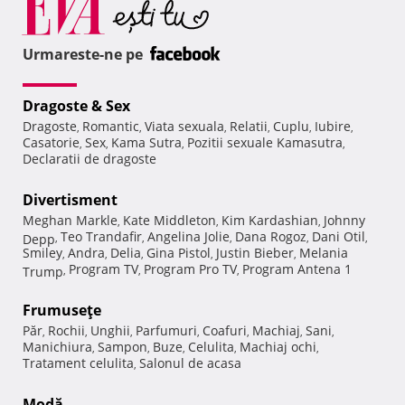
Urmareste-ne pe
Dragoste & Sex
Dragoste
Romantic
Viata sexuala
Relatii
Cuplu
Iubire
,
,
,
,
,
,
Casatorie
Sex
Kama Sutra
Pozitii sexuale Kamasutra
,
,
,
,
Declaratii de dragoste
Divertisment
Meghan Markle
Kate Middleton
Kim Kardashian
Johnny
,
,
,
Teo Trandafir
Angelina Jolie
Dana Rogoz
Dani Otil
Depp
,
,
,
,
,
Smiley
Andra
Delia
Gina Pistol
Justin Bieber
Melania
,
,
,
,
,
Program TV
Program Pro TV
Program Antena 1
Trump
,
,
,
Frumuseţe
Păr
Rochii
Unghii
Parfumuri
Coafuri
Machiaj
Sani
,
,
,
,
,
,
,
Manichiura
Sampon
Buze
Celulita
Machiaj ochi
,
,
,
,
,
Tratament celulita
Salonul de acasa
,
Modă