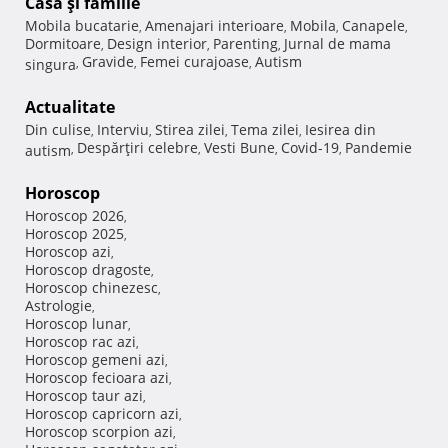
Casă şi familie
Mobila bucatarie
Amenajari interioare
Mobila
Canapele
,
,
,
,
Dormitoare
Design interior
Parenting
Jurnal de mama
,
,
,
Gravide
Femei curajoase
Autism
singura
,
,
,
Actualitate
Din culise
Interviu
Stirea zilei
Tema zilei
Iesirea din
,
,
,
,
Despărţiri celebre
Vesti Bune
Covid-19
Pandemie
autism
,
,
,
,
Horoscop
Horoscop 2026
,
Horoscop 2025
,
Horoscop azi
,
Horoscop dragoste
,
Horoscop chinezesc
,
Astrologie
,
Horoscop lunar
,
Horoscop rac azi
,
Horoscop gemeni azi
,
Horoscop fecioara azi
,
Horoscop taur azi
,
Horoscop capricorn azi
,
Horoscop scorpion azi
,