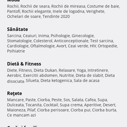
Rochii
Rochii de seara
Rochii de mireasa
Costume de baie
,
,
,
,
Pantofi
Rochii elegante
Inele de logodna
Verighete
,
,
,
,
Ochelari de soare
Tendinte 2020
,
Sănătate
Sarcina
Ceaiuri
Inima
Psihologie
Ginecologie
,
,
,
,
,
Stomatologie
Colesterol
Anticonceptionale
Test sarcina
,
,
,
,
Cardiologie
Oftalmologie
Avort
Ceai verde
HIV
Ortopedie
,
,
,
,
,
,
Psihiatrie
Dietă & Fitness
Diete
Fitness
Dieta Dukan
Relaxare
Yoga
Intretinere
,
,
,
,
,
,
Aerobic
Exercitii abdomen
Nutritie
Dieta de slabit
Dieta
,
,
,
,
Silueta
Dieta ketogenica
Sala de acasa
disociata
,
,
,
Reţete
Mancare
Paste
Ciorba
Peste
Sos
Salata
Cafea
Supa
,
,
,
,
,
,
,
,
Dulceata
Tocanita
Cocktail
Supa crema
Aperitive
Desert
,
,
,
,
,
,
Maioneza
Pilaf
Ciorba perisoare
Ciorba pui
Ciorba burta
,
,
,
,
,
Ce mancam azi