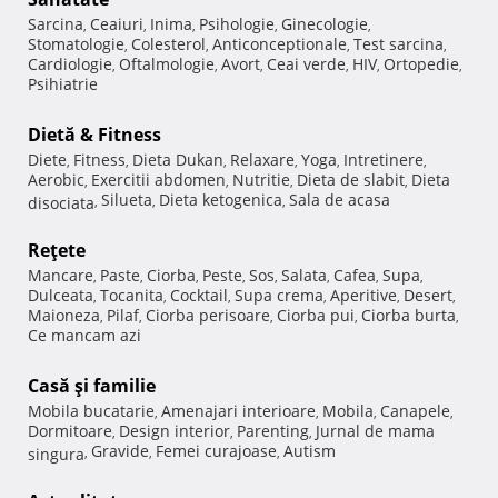
Sarcina
Ceaiuri
Inima
Psihologie
Ginecologie
,
,
,
,
,
Stomatologie
Colesterol
Anticonceptionale
Test sarcina
,
,
,
,
Cardiologie
Oftalmologie
Avort
Ceai verde
HIV
Ortopedie
,
,
,
,
,
,
Psihiatrie
Dietă & Fitness
Diete
Fitness
Dieta Dukan
Relaxare
Yoga
Intretinere
,
,
,
,
,
,
Aerobic
Exercitii abdomen
Nutritie
Dieta de slabit
Dieta
,
,
,
,
Silueta
Dieta ketogenica
Sala de acasa
disociata
,
,
,
Reţete
Mancare
Paste
Ciorba
Peste
Sos
Salata
Cafea
Supa
,
,
,
,
,
,
,
,
Dulceata
Tocanita
Cocktail
Supa crema
Aperitive
Desert
,
,
,
,
,
,
Maioneza
Pilaf
Ciorba perisoare
Ciorba pui
Ciorba burta
,
,
,
,
,
Ce mancam azi
Casă şi familie
Mobila bucatarie
Amenajari interioare
Mobila
Canapele
,
,
,
,
Dormitoare
Design interior
Parenting
Jurnal de mama
,
,
,
Gravide
Femei curajoase
Autism
singura
,
,
,