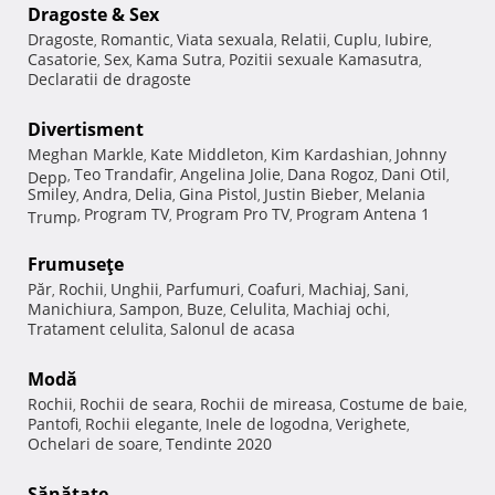
Dragoste & Sex
Dragoste
Romantic
Viata sexuala
Relatii
Cuplu
Iubire
,
,
,
,
,
,
Casatorie
Sex
Kama Sutra
Pozitii sexuale Kamasutra
,
,
,
,
Declaratii de dragoste
Divertisment
Meghan Markle
Kate Middleton
Kim Kardashian
Johnny
,
,
,
Teo Trandafir
Angelina Jolie
Dana Rogoz
Dani Otil
Depp
,
,
,
,
,
Smiley
Andra
Delia
Gina Pistol
Justin Bieber
Melania
,
,
,
,
,
Program TV
Program Pro TV
Program Antena 1
Trump
,
,
,
Frumuseţe
Păr
Rochii
Unghii
Parfumuri
Coafuri
Machiaj
Sani
,
,
,
,
,
,
,
Manichiura
Sampon
Buze
Celulita
Machiaj ochi
,
,
,
,
,
Tratament celulita
Salonul de acasa
,
Modă
Rochii
Rochii de seara
Rochii de mireasa
Costume de baie
,
,
,
,
Pantofi
Rochii elegante
Inele de logodna
Verighete
,
,
,
,
Ochelari de soare
Tendinte 2020
,
Sănătate