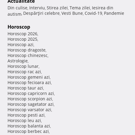
Actualitate
Din culise
Interviu
Stirea zilei
Tema zilei
Iesirea din
,
,
,
,
Despărţiri celebre
Vesti Bune
Covid-19
Pandemie
autism
,
,
,
,
Horoscop
Horoscop 2026
,
Horoscop 2025
,
Horoscop azi
,
Horoscop dragoste
,
Horoscop chinezesc
,
Astrologie
,
Horoscop lunar
,
Horoscop rac azi
,
Horoscop gemeni azi
,
Horoscop fecioara azi
,
Horoscop taur azi
,
Horoscop capricorn azi
,
Horoscop scorpion azi
,
Horoscop sagetator azi
,
Horoscop varsator azi
,
Horoscop pesti azi
,
Horoscop leu azi
,
Horoscop balanta azi
,
Horoscop berbec azi
,