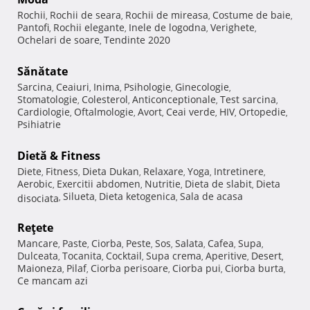
Rochii
Rochii de seara
Rochii de mireasa
Costume de baie
,
,
,
,
Pantofi
Rochii elegante
Inele de logodna
Verighete
,
,
,
,
Ochelari de soare
Tendinte 2020
,
Sănătate
Sarcina
Ceaiuri
Inima
Psihologie
Ginecologie
,
,
,
,
,
Stomatologie
Colesterol
Anticonceptionale
Test sarcina
,
,
,
,
Cardiologie
Oftalmologie
Avort
Ceai verde
HIV
Ortopedie
,
,
,
,
,
,
Psihiatrie
Dietă & Fitness
Diete
Fitness
Dieta Dukan
Relaxare
Yoga
Intretinere
,
,
,
,
,
,
Aerobic
Exercitii abdomen
Nutritie
Dieta de slabit
Dieta
,
,
,
,
Silueta
Dieta ketogenica
Sala de acasa
disociata
,
,
,
Reţete
Mancare
Paste
Ciorba
Peste
Sos
Salata
Cafea
Supa
,
,
,
,
,
,
,
,
Dulceata
Tocanita
Cocktail
Supa crema
Aperitive
Desert
,
,
,
,
,
,
Maioneza
Pilaf
Ciorba perisoare
Ciorba pui
Ciorba burta
,
,
,
,
,
Ce mancam azi