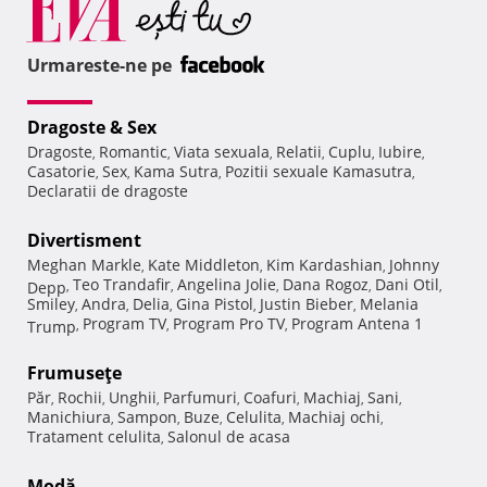
Urmareste-ne pe
Dragoste & Sex
Dragoste
Romantic
Viata sexuala
Relatii
Cuplu
Iubire
,
,
,
,
,
,
Casatorie
Sex
Kama Sutra
Pozitii sexuale Kamasutra
,
,
,
,
Declaratii de dragoste
Divertisment
Meghan Markle
Kate Middleton
Kim Kardashian
Johnny
,
,
,
Teo Trandafir
Angelina Jolie
Dana Rogoz
Dani Otil
Depp
,
,
,
,
,
Smiley
Andra
Delia
Gina Pistol
Justin Bieber
Melania
,
,
,
,
,
Program TV
Program Pro TV
Program Antena 1
Trump
,
,
,
Frumuseţe
Păr
Rochii
Unghii
Parfumuri
Coafuri
Machiaj
Sani
,
,
,
,
,
,
,
Manichiura
Sampon
Buze
Celulita
Machiaj ochi
,
,
,
,
,
Tratament celulita
Salonul de acasa
,
Modă