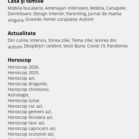
Casă şi familie
Mobila bucatarie
Amenajari interioare
Mobila
Canapele
,
,
,
,
Dormitoare
Design interior
Parenting
Jurnal de mama
,
,
,
Gravide
Femei curajoase
Autism
singura
,
,
,
Actualitate
Din culise
Interviu
Stirea zilei
Tema zilei
Iesirea din
,
,
,
,
Despărţiri celebre
Vesti Bune
Covid-19
Pandemie
autism
,
,
,
,
Horoscop
Horoscop 2026
,
Horoscop 2025
,
Horoscop azi
,
Horoscop dragoste
,
Horoscop chinezesc
,
Astrologie
,
Horoscop lunar
,
Horoscop rac azi
,
Horoscop gemeni azi
,
Horoscop fecioara azi
,
Horoscop taur azi
,
Horoscop capricorn azi
,
Horoscop scorpion azi
,