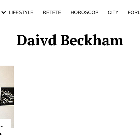
rebui să mergi
și 60 de ani. De ce te trezești mai des
pe măsură ce înaintezi în vârstă
LIFESTYLE
RETETE
HOROSCOP
CITY
FOR
Daivd Beckham
-
e