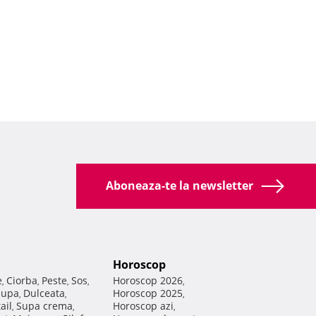
Aboneaza-te la newsletter
Horoscop
e
Ciorba
Peste
Sos
Horoscop 2026
,
,
,
,
,
Supa
Dulceata
Horoscop 2025
,
,
,
ail
Supa crema
Horoscop azi
,
,
,