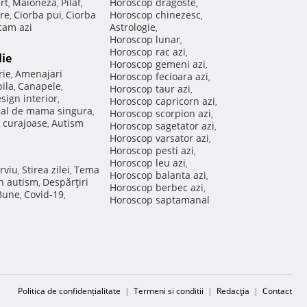
rt
Maioneza
Pilaf
Horoscop dragoste
,
,
,
,
re
Ciorba pui
Ciorba
Horoscop chinezesc
,
,
,
am azi
Astrologie
,
Horoscop lunar
,
Horoscop rac azi
,
lie
Horoscop gemeni azi
,
rie
Amenajari
,
Horoscop fecioara azi
,
ila
Canapele
,
,
Horoscop taur azi
,
sign interior
,
Horoscop capricorn azi
,
nal de mama singura
,
Horoscop scorpion azi
,
 curajoase
Autism
,
Horoscop sagetator azi
,
Horoscop varsator azi
,
Horoscop pesti azi
,
Horoscop leu azi
,
rviu
Stirea zilei
Tema
,
,
Horoscop balanta azi
,
in autism
Despărţiri
,
Horoscop berbec azi
,
 Bune
Covid-19
,
,
Horoscop saptamanal
Politica de confidențialitate
|
Termeni si conditii
|
Redacţia
|
Contact