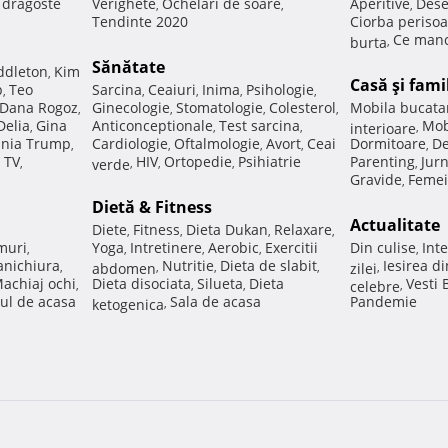
e dragoste
Verighete
Ochelari de soare
Aperitive
Dese
,
,
,
Tendinte 2020
Ciorba perisoa
Ce manc
burta
,
Sănătate
ddleton
Kim
,
Casă şi fami
p
Teo
Sarcina
Ceaiuri
Inima
Psihologie
,
,
,
,
,
Dana Rogoz
Ginecologie
Stomatologie
Colesterol
Mobila bucata
,
,
,
,
Delia
Gina
Anticonceptionale
Test sarcina
Mob
,
,
,
interioare
,
nia Trump
Cardiologie
Oftalmologie
Avort
Ceai
Dormitoare
De
,
,
,
,
,
 TV
HIV
Ortopedie
Psihiatrie
Parenting
Jur
,
verde
,
,
,
,
Gravide
Femei
,
Dietă & Fitness
Actualitate
Diete
Fitness
Dieta Dukan
Relaxare
,
,
,
,
muri
Yoga
Intretinere
Aerobic
Exercitii
Din culise
Inte
,
,
,
,
,
nichiura
Nutritie
Dieta de slabit
Iesirea d
,
abdomen
,
,
,
zilei
,
achiaj ochi
Dieta disociata
Silueta
Dieta
Vesti
,
,
,
celebre
,
ul de acasa
Sala de acasa
Pandemie
ketogenica
,