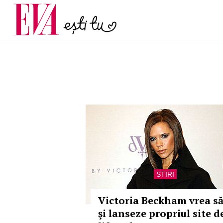
menopauză și când ar t
Carieră
la medic
Actualitate
STIRI
Victoria Beckham vrea să
şi lanseze propriul site d