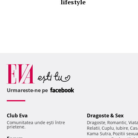
lifestyle
Urmareste-ne pe
Club Eva
Dragoste & Sex
Comunitatea unde eşti între
Dragoste
Romantic
Viat
,
,
prietene.
Relatii
Cuplu
Iubire
Cas
,
,
,
Kama Sutra
Pozitii sexu
,