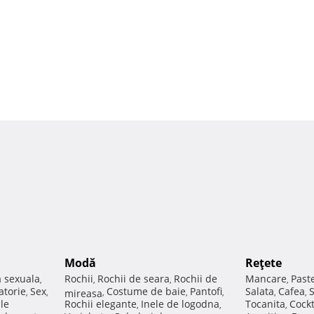
Modă
Reţete
a sexuala
Rochii
Rochii de seara
Rochii de
Mancare
Past
,
,
,
,
atorie
Sex
Costume de baie
Pantofi
Salata
Cafea
,
,
mireasa
,
,
,
,
,
ale
Rochii elegante
Inele de logodna
Tocanita
Cockt
,
,
,