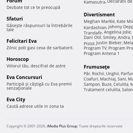
Forum
Declaratii d
Kamasutra
,
Dezbate tot ce te preocupă
Divertisment
Sfaturi
Meghan Markle
Kate Mi
,
Găseşte răspunsuri la întrebările
Johnny Dep
Kardashian
,
tale
Angelina Jolie
Trandafir
,
,
Dani Otil
Smiley
Andra
,
,
,
Felicitari Eva
Justin Bieber
Mela
Pistol
,
,
Zilnic poti gasi ceva de sarbatorit.
Program TV
Program Pro
,
Program Antena 1
Horoscop
Viitorul tău, descifrat de astre
Frumuseţe
Păr
Rochii
Unghii
Parfu
,
,
,
Eva Concursuri
Coafuri
Machiaj
Sani
Ma
,
,
,
Participă şi câştigă cu Eva premii
Sampon
Buze
Celulita
M
,
,
,
senzaţionale
Tratament celulita
Salon
,
Eva City
Caută adrese utile in zona ta
Copyright © 2001-2026,
iMedia Plus Group
. Toate drepturile rezervate