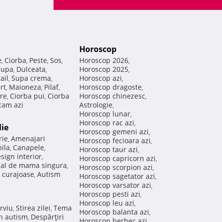
Horoscop
e
Ciorba
Peste
Sos
Horoscop 2026
,
,
,
,
,
Supa
Dulceata
Horoscop 2025
,
,
,
ail
Supa crema
Horoscop azi
,
,
,
rt
Maioneza
Pilaf
Horoscop dragoste
,
,
,
,
re
Ciorba pui
Ciorba
Horoscop chinezesc
,
,
,
am azi
Astrologie
,
Horoscop lunar
,
Horoscop rac azi
,
lie
Horoscop gemeni azi
,
rie
Amenajari
,
Horoscop fecioara azi
,
ila
Canapele
,
,
Horoscop taur azi
,
sign interior
,
Horoscop capricorn azi
,
nal de mama singura
,
Horoscop scorpion azi
,
 curajoase
Autism
,
Horoscop sagetator azi
,
Horoscop varsator azi
,
Horoscop pesti azi
,
Horoscop leu azi
,
rviu
Stirea zilei
Tema
,
,
Horoscop balanta azi
,
in autism
Despărţiri
,
Horoscop berbec azi
,