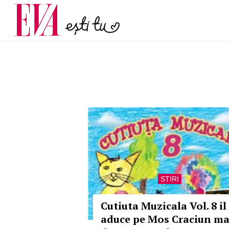
menopauză și când ar t
Carieră
la medic
Actualitate
STIRI
Cutiuta Muzicala Vol. 8 il
aduce pe Mos Craciun ma