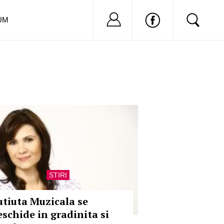
Nu ai cont?
Inregistreaza-
UM
STIRI
utiuta Muzicala se
eschide in gradinita si