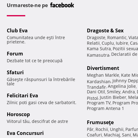
Urmareste-ne pe
Club Eva
Dragoste & Sex
Comunitatea unde eşti între
Dragoste
Romantic
Viat
,
,
prietene.
Relatii
Cuplu
Iubire
Cas
,
,
,
Kama Sutra
Pozitii sexu
,
Forum
Declaratii d
Kamasutra
,
Dezbate tot ce te preocupă
Divertisment
Sfaturi
Meghan Markle
Kate Mi
,
Găseşte răspunsuri la întrebările
Johnny Dep
Kardashian
,
tale
Angelina Jolie
Trandafir
,
,
Dani Otil
Smiley
Andra
,
,
,
Felicitari Eva
Justin Bieber
Mela
Pistol
,
,
Zilnic poti gasi ceva de sarbatorit.
Program TV
Program Pro
,
Program Antena 1
Horoscop
Viitorul tău, descifrat de astre
Frumuseţe
Păr
Rochii
Unghii
Parfu
,
,
,
Eva Concursuri
Coafuri
Machiaj
Sani
Ma
,
,
,