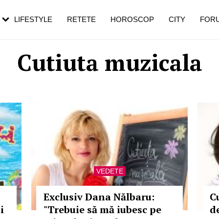
rebui să mergi
și 60 de ani. De ce te trezești mai des
pe măsură ce înaintezi în vârstă
LIFESTYLE
RETETE
HOROSCOP
CITY
FOR
Cutiuta muzicala
VEDETE
Exclusiv Dana Nălbaru:
C
i
"Trebuie să mă iubesc pe
d