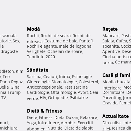
Modă
Reţete
a sexuala
Rochii
Rochii de seara
Rochii de
Mancare
Past
,
,
,
,
atorie
Sex
Costume de baie
Pantofi
Salata
Cafea
,
,
mireasa
,
,
,
,
,
ale
Rochii elegante
Inele de logodna
Tocanita
Cockt
,
,
,
e dragoste
Verighete
Ochelari de soare
Aperitive
Dese
,
,
,
Tendinte 2020
Ciorba perisoa
Ce manc
burta
,
Sănătate
ddleton
Kim
,
Casă şi fami
p
Teo
Sarcina
Ceaiuri
Inima
Psihologie
,
,
,
,
,
Dana Rogoz
Ginecologie
Stomatologie
Colesterol
Mobila bucata
,
,
,
,
Delia
Gina
Anticonceptionale
Test sarcina
Mob
,
,
,
interioare
,
nia Trump
Cardiologie
Oftalmologie
Avort
Ceai
Dormitoare
De
,
,
,
,
,
 TV
HIV
Ortopedie
Psihiatrie
Parenting
Jur
,
verde
,
,
,
,
Gravide
Femei
,
Dietă & Fitness
Actualitate
Diete
Fitness
Dieta Dukan
Relaxare
,
,
,
,
muri
Yoga
Intretinere
Aerobic
Exercitii
Din culise
Inte
,
,
,
,
,
nichiura
Nutritie
Dieta de slabit
Iesirea d
,
abdomen
,
,
,
zilei
,