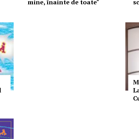
mine, înainte de toate"
s
M
l
L
C