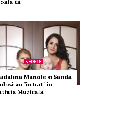
coala ta
VEDETE
adalina Manole si Sanda
adosi au "intrat" in
utiuta Muzicala