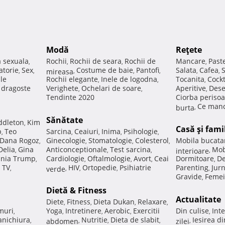
Modă
Reţete
a sexuala
Rochii
Rochii de seara
Rochii de
Mancare
Past
,
,
,
,
atorie
Sex
Costume de baie
Pantofi
Salata
Cafea
,
,
mireasa
,
,
,
,
,
ale
Rochii elegante
Inele de logodna
Tocanita
Cockt
,
,
,
e dragoste
Verighete
Ochelari de soare
Aperitive
Dese
,
,
,
Tendinte 2020
Ciorba perisoa
Ce manc
burta
,
Sănătate
ddleton
Kim
,
Casă şi fami
p
Teo
Sarcina
Ceaiuri
Inima
Psihologie
,
,
,
,
,
Dana Rogoz
Ginecologie
Stomatologie
Colesterol
Mobila bucata
,
,
,
,
Delia
Gina
Anticonceptionale
Test sarcina
Mob
,
,
,
interioare
,
nia Trump
Cardiologie
Oftalmologie
Avort
Ceai
Dormitoare
De
,
,
,
,
,
 TV
HIV
Ortopedie
Psihiatrie
Parenting
Jur
,
verde
,
,
,
,
Gravide
Femei
,
Dietă & Fitness
Actualitate
Diete
Fitness
Dieta Dukan
Relaxare
,
,
,
,
muri
Yoga
Intretinere
Aerobic
Exercitii
Din culise
Inte
,
,
,
,
,
nichiura
Nutritie
Dieta de slabit
Iesirea d
,
abdomen
,
,
,
zilei
,