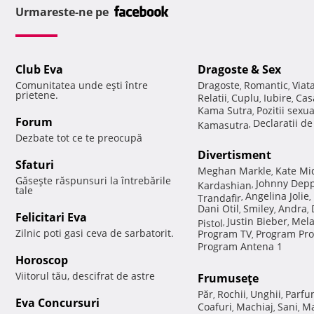
Urmareste-ne pe
Club Eva
Dragoste & Sex
Comunitatea unde eşti între
Dragoste
Romantic
Viat
,
,
prietene.
Relatii
Cuplu
Iubire
Cas
,
,
,
Kama Sutra
Pozitii sexu
,
Forum
Declaratii d
Kamasutra
,
Dezbate tot ce te preocupă
Divertisment
Sfaturi
Meghan Markle
Kate Mi
,
Găseşte răspunsuri la întrebările
Johnny Dep
Kardashian
,
tale
Angelina Jolie
Trandafir
,
,
Dani Otil
Smiley
Andra
,
,
,
Felicitari Eva
Justin Bieber
Mela
Pistol
,
,
Zilnic poti gasi ceva de sarbatorit.
Program TV
Program Pro
,
Program Antena 1
Horoscop
Viitorul tău, descifrat de astre
Frumuseţe
Păr
Rochii
Unghii
Parfu
,
,
,
Eva Concursuri
Coafuri
Machiaj
Sani
Ma
,
,
,