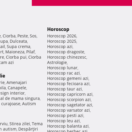
Horoscop
e
Ciorba
Peste
Sos
Horoscop 2026
,
,
,
,
,
Supa
Dulceata
Horoscop 2025
,
,
,
ail
Supa crema
Horoscop azi
,
,
,
rt
Maioneza
Pilaf
Horoscop dragoste
,
,
,
,
re
Ciorba pui
Ciorba
Horoscop chinezesc
,
,
,
am azi
Astrologie
,
Horoscop lunar
,
Horoscop rac azi
,
lie
Horoscop gemeni azi
,
rie
Amenajari
,
Horoscop fecioara azi
,
ila
Canapele
,
,
Horoscop taur azi
,
sign interior
,
Horoscop capricorn azi
,
nal de mama singura
,
Horoscop scorpion azi
,
 curajoase
Autism
,
Horoscop sagetator azi
,
Horoscop varsator azi
,
Horoscop pesti azi
,
Horoscop leu azi
,
rviu
Stirea zilei
Tema
,
,
Horoscop balanta azi
,
in autism
Despărţiri
,
Horoscop berbec azi
,