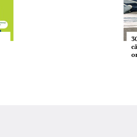
3
c
on