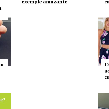
exemple amuzante
c
m
au
1
a
c