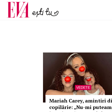
și 60 de ani. De ce te t
Carieră
pe măsură ce înaintez
Actualitate
VEDETE
Mariah Carey, amintiri d
copilărie: „Nu-mi puteam