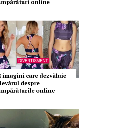
umpărături online
DIVERTISMENT
2 imagini care dezvăluie
devărul despre
umpărăturile online