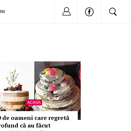
Nu ai cont?
Inregistreaza-
UM
ACASA
0 de oameni care regretă
rofund că au făcut