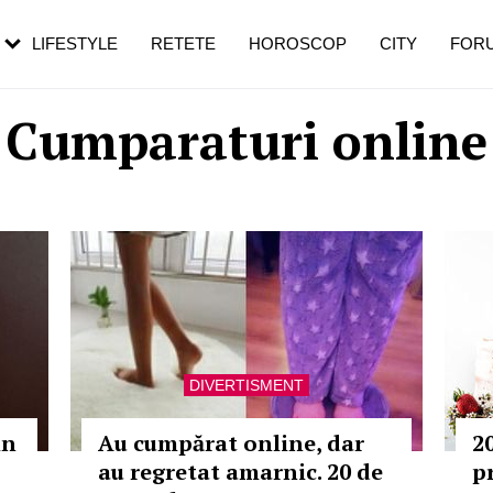
rezești mai des
Cât durează, cum te pregătești și cât
i în vârstă
de dureroasă este investigația
LIFESTYLE
RETETE
HOROSCOP
CITY
FOR
Cumparaturi online
DIVERTISMENT
in
Au cumpărat online, dar
2
au regretat amarnic. 20 de
p