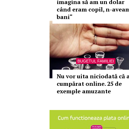
imagina să am un dolar
când eram copil, n-avea
bani“
BUGETUL FAMILIEI
Nu vor uita niciodată că 
cumpărat online. 25 de
exemple amuzante