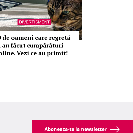
DIVERTISMENT
0 de oameni care regretă
ă au făcut cumpărături
line. Vezi ce au primit!
Aboneaza-te la newsletter