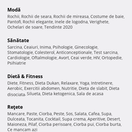
Modă
Rochii
Rochii de seara
Rochii de mireasa
Costume de baie
,
,
,
,
Pantofi
Rochii elegante
Inele de logodna
Verighete
,
,
,
,
Ochelari de soare
Tendinte 2020
,
Sănătate
Sarcina
Ceaiuri
Inima
Psihologie
Ginecologie
,
,
,
,
,
Stomatologie
Colesterol
Anticonceptionale
Test sarcina
,
,
,
,
Cardiologie
Oftalmologie
Avort
Ceai verde
HIV
Ortopedie
,
,
,
,
,
,
Psihiatrie
Dietă & Fitness
Diete
Fitness
Dieta Dukan
Relaxare
Yoga
Intretinere
,
,
,
,
,
,
Aerobic
Exercitii abdomen
Nutritie
Dieta de slabit
Dieta
,
,
,
,
Silueta
Dieta ketogenica
Sala de acasa
disociata
,
,
,
Reţete
Mancare
Paste
Ciorba
Peste
Sos
Salata
Cafea
Supa
,
,
,
,
,
,
,
,
Dulceata
Tocanita
Cocktail
Supa crema
Aperitive
Desert
,
,
,
,
,
,
Maioneza
Pilaf
Ciorba perisoare
Ciorba pui
Ciorba burta
,
,
,
,
,
Ce mancam azi