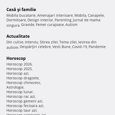
Casă şi familie
Mobila bucatarie
Amenajari interioare
Mobila
Canapele
,
,
,
,
Dormitoare
Design interior
Parenting
Jurnal de mama
,
,
,
Gravide
Femei curajoase
Autism
singura
,
,
,
Actualitate
Din culise
Interviu
Stirea zilei
Tema zilei
Iesirea din
,
,
,
,
Despărţiri celebre
Vesti Bune
Covid-19
Pandemie
autism
,
,
,
,
Horoscop
Horoscop 2026
,
Horoscop 2025
,
Horoscop azi
,
Horoscop dragoste
,
Horoscop chinezesc
,
Astrologie
,
Horoscop lunar
,
Horoscop rac azi
,
Horoscop gemeni azi
,
Horoscop fecioara azi
,
Horoscop taur azi
,
Horoscop capricorn azi