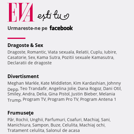
Urmareste-ne pe
Dragoste & Sex
Dragoste
Romantic
Viata sexuala
Relatii
Cuplu
Iubire
,
,
,
,
,
,
Casatorie
Sex
Kama Sutra
Pozitii sexuale Kamasutra
,
,
,
,
Declaratii de dragoste
Divertisment
Meghan Markle
Kate Middleton
Kim Kardashian
Johnny
,
,
,
Teo Trandafir
Angelina Jolie
Dana Rogoz
Dani Otil
Depp
,
,
,
,
,
Smiley
Andra
Delia
Gina Pistol
Justin Bieber
Melania
,
,
,
,
,
Program TV
Program Pro TV
Program Antena 1
Trump
,
,
,
Frumuseţe
Păr
Rochii
Unghii
Parfumuri
Coafuri
Machiaj
Sani
,
,
,
,
,
,
,
Manichiura
Sampon
Buze
Celulita
Machiaj ochi
,
,
,
,
,
Tratament celulita
Salonul de acasa
,