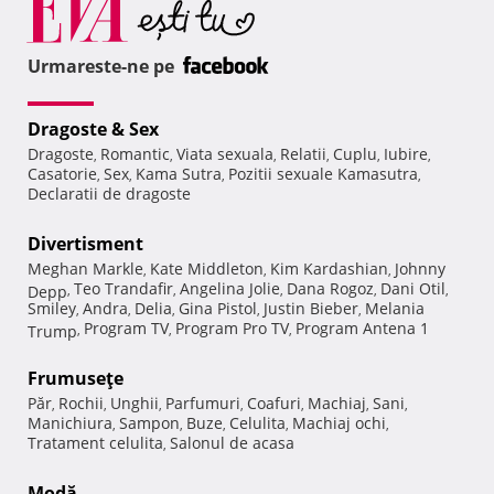
Urmareste-ne pe
Dragoste & Sex
Dragoste
Romantic
Viata sexuala
Relatii
Cuplu
Iubire
,
,
,
,
,
,
Casatorie
Sex
Kama Sutra
Pozitii sexuale Kamasutra
,
,
,
,
Declaratii de dragoste
Divertisment
Meghan Markle
Kate Middleton
Kim Kardashian
Johnny
,
,
,
Teo Trandafir
Angelina Jolie
Dana Rogoz
Dani Otil
Depp
,
,
,
,
,
Smiley
Andra
Delia
Gina Pistol
Justin Bieber
Melania
,
,
,
,
,
Program TV
Program Pro TV
Program Antena 1
Trump
,
,
,
Frumuseţe
Păr
Rochii
Unghii
Parfumuri
Coafuri
Machiaj
Sani
,
,
,
,
,
,
,
Manichiura
Sampon
Buze
Celulita
Machiaj ochi
,
,
,
,
,
Tratament celulita
Salonul de acasa
,
Modă