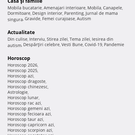
Casă şi familie
Mobila bucatarie
Amenajari interioare
Mobila
Canapele
,
,
,
,
Dormitoare
Design interior
Parenting
Jurnal de mama
,
,
,
Gravide
Femei curajoase
Autism
singura
,
,
,
Actualitate
Din culise
Interviu
Stirea zilei
Tema zilei
Iesirea din
,
,
,
,
Despărţiri celebre
Vesti Bune
Covid-19
Pandemie
autism
,
,
,
,
Horoscop
Horoscop 2026
,
Horoscop 2025
,
Horoscop azi
,
Horoscop dragoste
,
Horoscop chinezesc
,
Astrologie
,
Horoscop lunar
,
Horoscop rac azi
,
Horoscop gemeni azi
,
Horoscop fecioara azi
,
Horoscop taur azi
,
Horoscop capricorn azi
,
Horoscop scorpion azi
,