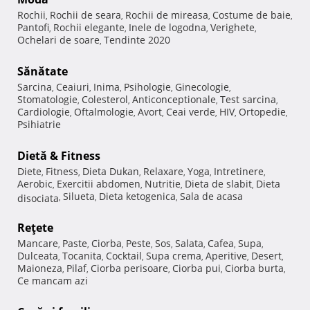
Rochii
Rochii de seara
Rochii de mireasa
Costume de baie
,
,
,
,
Pantofi
Rochii elegante
Inele de logodna
Verighete
,
,
,
,
Ochelari de soare
Tendinte 2020
,
Sănătate
Sarcina
Ceaiuri
Inima
Psihologie
Ginecologie
,
,
,
,
,
Stomatologie
Colesterol
Anticonceptionale
Test sarcina
,
,
,
,
Cardiologie
Oftalmologie
Avort
Ceai verde
HIV
Ortopedie
,
,
,
,
,
,
Psihiatrie
Dietă & Fitness
Diete
Fitness
Dieta Dukan
Relaxare
Yoga
Intretinere
,
,
,
,
,
,
Aerobic
Exercitii abdomen
Nutritie
Dieta de slabit
Dieta
,
,
,
,
Silueta
Dieta ketogenica
Sala de acasa
disociata
,
,
,
Reţete
Mancare
Paste
Ciorba
Peste
Sos
Salata
Cafea
Supa
,
,
,
,
,
,
,
,
Dulceata
Tocanita
Cocktail
Supa crema
Aperitive
Desert
,
,
,
,
,
,
Maioneza
Pilaf
Ciorba perisoare
Ciorba pui
Ciorba burta
,
,
,
,
,
Ce mancam azi