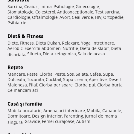
Sarcina
Ceaiuri
Inima
Psihologie
Ginecologie
,
,
,
,
,
Stomatologie
Colesterol
Anticonceptionale
Test sarcina
,
,
,
,
Cardiologie
Oftalmologie
Avort
Ceai verde
HIV
Ortopedie
,
,
,
,
,
,
Psihiatrie
Dietă & Fitness
Diete
Fitness
Dieta Dukan
Relaxare
Yoga
Intretinere
,
,
,
,
,
,
Aerobic
Exercitii abdomen
Nutritie
Dieta de slabit
Dieta
,
,
,
,
Silueta
Dieta ketogenica
Sala de acasa
disociata
,
,
,
Reţete
Mancare
Paste
Ciorba
Peste
Sos
Salata
Cafea
Supa
,
,
,
,
,
,
,
,
Dulceata
Tocanita
Cocktail
Supa crema
Aperitive
Desert
,
,
,
,
,
,
Maioneza
Pilaf
Ciorba perisoare
Ciorba pui
Ciorba burta
,
,
,
,
,
Ce mancam azi
Casă şi familie
Mobila bucatarie
Amenajari interioare
Mobila
Canapele
,
,
,
,
Dormitoare
Design interior
Parenting
Jurnal de mama
,
,
,
Gravide
Femei curajoase
Autism
singura
,
,
,