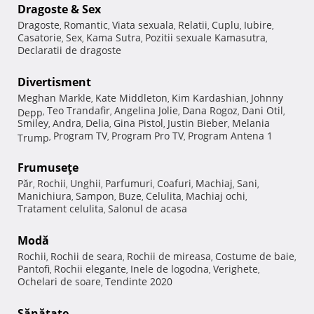
Dragoste & Sex
Dragoste
Romantic
Viata sexuala
Relatii
Cuplu
Iubire
,
,
,
,
,
,
Casatorie
Sex
Kama Sutra
Pozitii sexuale Kamasutra
,
,
,
,
Declaratii de dragoste
Divertisment
Meghan Markle
Kate Middleton
Kim Kardashian
Johnny
,
,
,
Teo Trandafir
Angelina Jolie
Dana Rogoz
Dani Otil
Depp
,
,
,
,
,
Smiley
Andra
Delia
Gina Pistol
Justin Bieber
Melania
,
,
,
,
,
Program TV
Program Pro TV
Program Antena 1
Trump
,
,
,
Frumuseţe
Păr
Rochii
Unghii
Parfumuri
Coafuri
Machiaj
Sani
,
,
,
,
,
,
,
Manichiura
Sampon
Buze
Celulita
Machiaj ochi
,
,
,
,
,
Tratament celulita
Salonul de acasa
,
Modă
Rochii
Rochii de seara
Rochii de mireasa
Costume de baie
,
,
,
,
Pantofi
Rochii elegante
Inele de logodna
Verighete
,
,
,
,
Ochelari de soare
Tendinte 2020
,
Sănătate