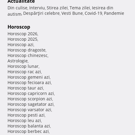
Actualitate
Din culise
Interviu
Stirea zilei
Tema zilei
Iesirea din
,
,
,
,
Despărţiri celebre
Vesti Bune
Covid-19
Pandemie
autism
,
,
,
,
Horoscop
Horoscop 2026
,
Horoscop 2025
,
Horoscop azi
,
Horoscop dragoste
,
Horoscop chinezesc
,
Astrologie
,
Horoscop lunar
,
Horoscop rac azi
,
Horoscop gemeni azi
,
Horoscop fecioara azi
,
Horoscop taur azi
,
Horoscop capricorn azi
,
Horoscop scorpion azi
,
Horoscop sagetator azi
,
Horoscop varsator azi
,
Horoscop pesti azi
,
Horoscop leu azi
,
Horoscop balanta azi
,
Horoscop berbec azi
,