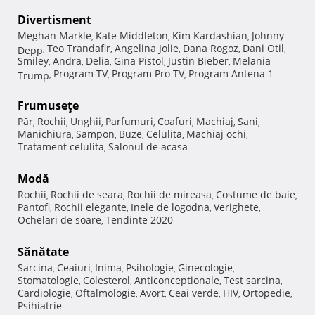
Divertisment
Meghan Markle
Kate Middleton
Kim Kardashian
Johnny
,
,
,
Teo Trandafir
Angelina Jolie
Dana Rogoz
Dani Otil
Depp
,
,
,
,
,
Smiley
Andra
Delia
Gina Pistol
Justin Bieber
Melania
,
,
,
,
,
Program TV
Program Pro TV
Program Antena 1
Trump
,
,
,
Frumuseţe
Păr
Rochii
Unghii
Parfumuri
Coafuri
Machiaj
Sani
,
,
,
,
,
,
,
Manichiura
Sampon
Buze
Celulita
Machiaj ochi
,
,
,
,
,
Tratament celulita
Salonul de acasa
,
Modă
Rochii
Rochii de seara
Rochii de mireasa
Costume de baie
,
,
,
,
Pantofi
Rochii elegante
Inele de logodna
Verighete
,
,
,
,
Ochelari de soare
Tendinte 2020
,
Sănătate
Sarcina
Ceaiuri
Inima
Psihologie
Ginecologie
,
,
,
,
,
Stomatologie
Colesterol
Anticonceptionale
Test sarcina
,
,
,
,
Cardiologie
Oftalmologie
Avort
Ceai verde
HIV
Ortopedie
,
,
,
,
,
,
Psihiatrie