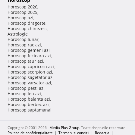
Horoscop
Horoscop 2026
,
Horoscop 2025
,
Horoscop azi
,
Horoscop dragoste
,
Horoscop chinezesc
,
Astrologie
,
Horoscop lunar
,
Horoscop rac azi
,
Horoscop gemeni azi
,
Horoscop fecioara azi
,
Horoscop taur azi
,
Horoscop capricorn azi
,
Horoscop scorpion azi
,
Horoscop sagetator azi
,
Horoscop varsator azi
,
Horoscop pesti azi
,
Horoscop leu azi
,
Horoscop balanta azi
,
Horoscop berbec azi
,
Horoscop saptamanal
Copyright © 2001-2026,
iMedia Plus Group
. Toate drepturile rezervate
Politica de confidențialitate
|
Termeni si conditii
|
Redacţia
|