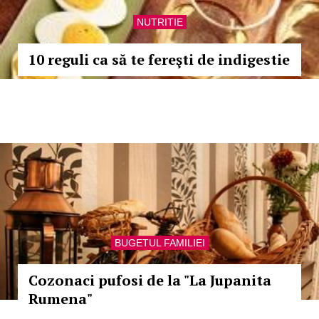
NUTRITIE
10 reguli ca să te fereşti de indigestie
BUGETUL FAMILIEI
Cozonaci pufosi de la "La Jupanita
Rumena"