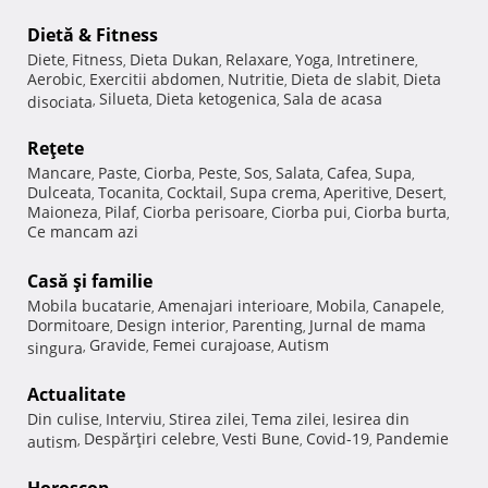
Dietă & Fitness
Diete
Fitness
Dieta Dukan
Relaxare
Yoga
Intretinere
,
,
,
,
,
,
Aerobic
Exercitii abdomen
Nutritie
Dieta de slabit
Dieta
,
,
,
,
Silueta
Dieta ketogenica
Sala de acasa
disociata
,
,
,
Reţete
Mancare
Paste
Ciorba
Peste
Sos
Salata
Cafea
Supa
,
,
,
,
,
,
,
,
Dulceata
Tocanita
Cocktail
Supa crema
Aperitive
Desert
,
,
,
,
,
,
Maioneza
Pilaf
Ciorba perisoare
Ciorba pui
Ciorba burta
,
,
,
,
,
Ce mancam azi
Casă şi familie
Mobila bucatarie
Amenajari interioare
Mobila
Canapele
,
,
,
,
Dormitoare
Design interior
Parenting
Jurnal de mama
,
,
,
Gravide
Femei curajoase
Autism
singura
,
,
,
Actualitate
Din culise
Interviu
Stirea zilei
Tema zilei
Iesirea din
,
,
,
,
Despărţiri celebre
Vesti Bune
Covid-19
Pandemie
autism
,
,
,
,