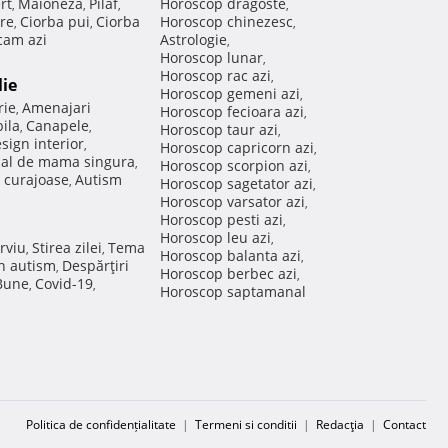
rt
Maioneza
Pilaf
Horoscop dragoste
,
,
,
,
re
Ciorba pui
Ciorba
Horoscop chinezesc
,
,
,
am azi
Astrologie
,
Horoscop lunar
,
Horoscop rac azi
,
lie
Horoscop gemeni azi
,
rie
Amenajari
,
Horoscop fecioara azi
,
ila
Canapele
,
,
Horoscop taur azi
,
sign interior
,
Horoscop capricorn azi
,
nal de mama singura
,
Horoscop scorpion azi
,
 curajoase
Autism
,
Horoscop sagetator azi
,
Horoscop varsator azi
,
Horoscop pesti azi
,
Horoscop leu azi
,
rviu
Stirea zilei
Tema
,
,
Horoscop balanta azi
,
in autism
Despărţiri
,
Horoscop berbec azi
,
 Bune
Covid-19
,
,
Horoscop saptamanal
Politica de confidențialitate
|
Termeni si conditii
|
Redacţia
|
Contact