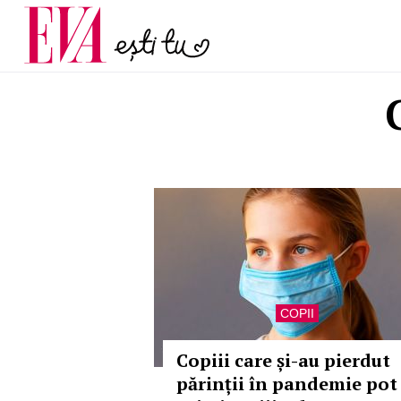
menopauză și când ar t
Carieră
la medic
Actualitate
COPII
Copiii care și-au pierdut
părinții în pandemie pot