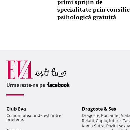
primi sprijin de
specialitate prin consilie
psihologică gratuită
Urmareste-ne pe
Club Eva
Dragoste & Sex
Comunitatea unde eşti între
Dragoste
Romantic
Viat
,
,
prietene.
Relatii
Cuplu
Iubire
Cas
,
,
,
Kama Sutra
Pozitii sexu
,