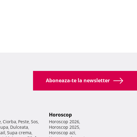
Aboneaza-te la newsletter
Horoscop
e
Ciorba
Peste
Sos
Horoscop 2026
,
,
,
,
,
Supa
Dulceata
Horoscop 2025
,
,
,
ail
Supa crema
Horoscop azi
,
,
,