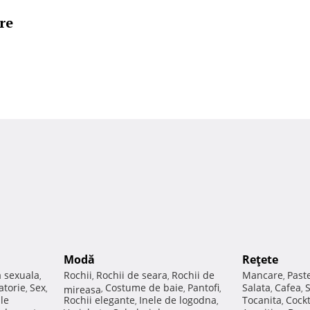
re
Modă
Reţete
a sexuala
Rochii
Rochii de seara
Rochii de
Mancare
Past
,
,
,
,
atorie
Sex
Costume de baie
Pantofi
Salata
Cafea
,
,
mireasa
,
,
,
,
,
ale
Rochii elegante
Inele de logodna
Tocanita
Cockt
,
,
,