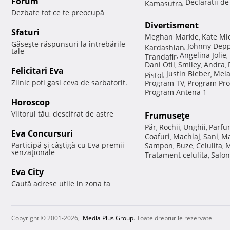
Forum
Declaratii d
Kamasutra
,
Dezbate tot ce te preocupă
Divertisment
Sfaturi
Meghan Markle
Kate Mi
,
Găseşte răspunsuri la întrebările
Johnny Dep
Kardashian
,
tale
Angelina Jolie
Trandafir
,
,
Dani Otil
Smiley
Andra
,
,
,
Felicitari Eva
Justin Bieber
Mela
Pistol
,
,
Zilnic poti gasi ceva de sarbatorit.
Program TV
Program Pro
,
Program Antena 1
Horoscop
Viitorul tău, descifrat de astre
Frumuseţe
Păr
Rochii
Unghii
Parfu
,
,
,
Eva Concursuri
Coafuri
Machiaj
Sani
Ma
,
,
,
Participă şi câştigă cu Eva premii
Sampon
Buze
Celulita
M
,
,
,
senzaţionale
Tratament celulita
Salon
,
Eva City
Caută adrese utile in zona ta
Copyright © 2001-2026,
iMedia Plus Group
. Toate drepturile rezervate