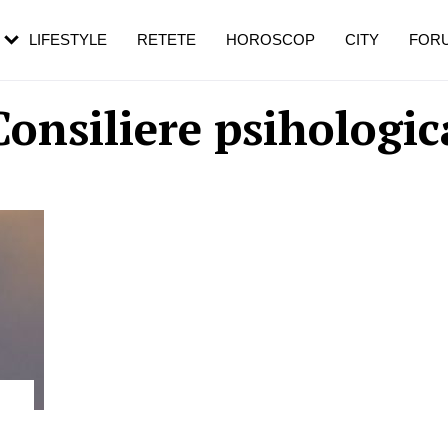
rebui să mergi
și 60 de ani. De ce te trezești mai des
pe măsură ce înaintezi în vârstă
LIFESTYLE
RETETE
HOROSCOP
CITY
FOR
Consiliere psihologic