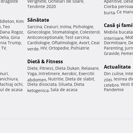
e dragoste
Verighete
Ochelari de soare
Aperitive
Dese
,
,
,
Tendinte 2020
Ciorba perisoa
Ce manc
burta
,
Sănătate
ddleton
Kim
,
Casă şi fami
p
Teo
Sarcina
Ceaiuri
Inima
Psihologie
,
,
,
,
,
Dana Rogoz
Ginecologie
Stomatologie
Colesterol
Mobila bucata
,
,
,
,
Delia
Gina
Anticonceptionale
Test sarcina
Mob
,
,
,
interioare
,
nia Trump
Cardiologie
Oftalmologie
Avort
Ceai
Dormitoare
De
,
,
,
,
,
 TV
HIV
Ortopedie
Psihiatrie
Parenting
Jur
,
verde
,
,
,
,
Gravide
Femei
,
Dietă & Fitness
Actualitate
Diete
Fitness
Dieta Dukan
Relaxare
,
,
,
,
muri
Yoga
Intretinere
Aerobic
Exercitii
Din culise
Inte
,
,
,
,
,
nichiura
Nutritie
Dieta de slabit
Iesirea d
,
abdomen
,
,
,
zilei
,
achiaj ochi
Dieta disociata
Silueta
Dieta
Vesti
,
,
,
celebre
,
ul de acasa
Sala de acasa
Pandemie
ketogenica
,