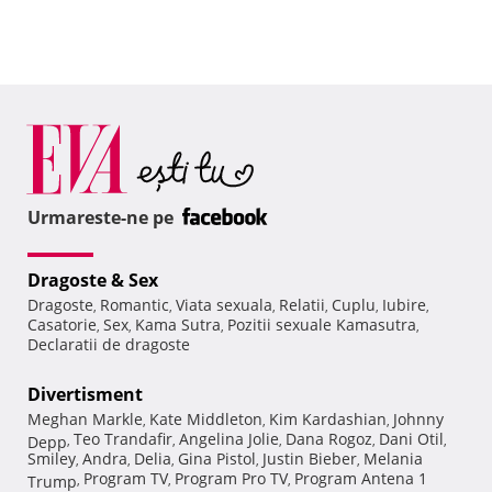
Urmareste-ne pe
Dragoste & Sex
Dragoste
Romantic
Viata sexuala
Relatii
Cuplu
Iubire
,
,
,
,
,
,
Casatorie
Sex
Kama Sutra
Pozitii sexuale Kamasutra
,
,
,
,
Declaratii de dragoste
Divertisment
Meghan Markle
Kate Middleton
Kim Kardashian
Johnny
,
,
,
Teo Trandafir
Angelina Jolie
Dana Rogoz
Dani Otil
Depp
,
,
,
,
,
Smiley
Andra
Delia
Gina Pistol
Justin Bieber
Melania
,
,
,
,
,
Program TV
Program Pro TV
Program Antena 1
Trump
,
,
,