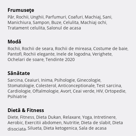
Frumuseţe
Păr
Rochii
Unghii
Parfumuri
Coafuri
Machiaj
Sani
,
,
,
,
,
,
,
Manichiura
Sampon
Buze
Celulita
Machiaj ochi
,
,
,
,
,
Tratament celulita
Salonul de acasa
,
Modă
Rochii
Rochii de seara
Rochii de mireasa
Costume de baie
,
,
,
,
Pantofi
Rochii elegante
Inele de logodna
Verighete
,
,
,
,
Ochelari de soare
Tendinte 2020
,
Sănătate
Sarcina
Ceaiuri
Inima
Psihologie
Ginecologie
,
,
,
,
,
Stomatologie
Colesterol
Anticonceptionale
Test sarcina
,
,
,
,
Cardiologie
Oftalmologie
Avort
Ceai verde
HIV
Ortopedie
,
,
,
,
,
,
Psihiatrie
Dietă & Fitness
Diete
Fitness
Dieta Dukan
Relaxare
Yoga
Intretinere
,
,
,
,
,
,
Aerobic
Exercitii abdomen
Nutritie
Dieta de slabit
Dieta
,
,
,
,
Silueta
Dieta ketogenica
Sala de acasa
disociata
,
,
,