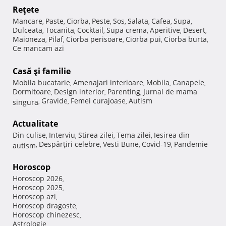
Reţete
Mancare
Paste
Ciorba
Peste
Sos
Salata
Cafea
Supa
,
,
,
,
,
,
,
,
Dulceata
Tocanita
Cocktail
Supa crema
Aperitive
Desert
,
,
,
,
,
,
Maioneza
Pilaf
Ciorba perisoare
Ciorba pui
Ciorba burta
,
,
,
,
,
Ce mancam azi
Casă şi familie
Mobila bucatarie
Amenajari interioare
Mobila
Canapele
,
,
,
,
Dormitoare
Design interior
Parenting
Jurnal de mama
,
,
,
Gravide
Femei curajoase
Autism
singura
,
,
,
Actualitate
Din culise
Interviu
Stirea zilei
Tema zilei
Iesirea din
,
,
,
,
Despărţiri celebre
Vesti Bune
Covid-19
Pandemie
autism
,
,
,
,
Horoscop
Horoscop 2026
,
Horoscop 2025
,
Horoscop azi
,
Horoscop dragoste
,
Horoscop chinezesc
,
Astrologie
,