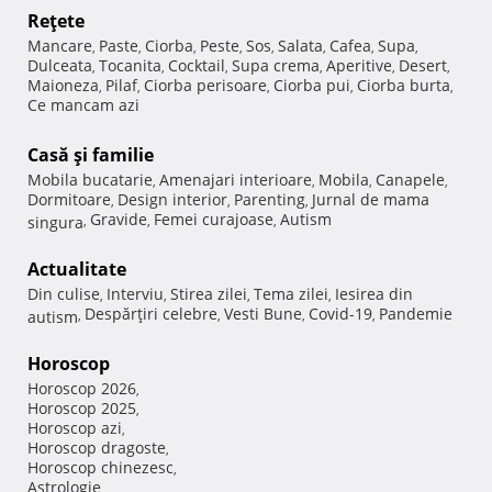
Reţete
Mancare
Paste
Ciorba
Peste
Sos
Salata
Cafea
Supa
,
,
,
,
,
,
,
,
Dulceata
Tocanita
Cocktail
Supa crema
Aperitive
Desert
,
,
,
,
,
,
Maioneza
Pilaf
Ciorba perisoare
Ciorba pui
Ciorba burta
,
,
,
,
,
Ce mancam azi
Casă şi familie
Mobila bucatarie
Amenajari interioare
Mobila
Canapele
,
,
,
,
Dormitoare
Design interior
Parenting
Jurnal de mama
,
,
,
Gravide
Femei curajoase
Autism
singura
,
,
,
Actualitate
Din culise
Interviu
Stirea zilei
Tema zilei
Iesirea din
,
,
,
,
Despărţiri celebre
Vesti Bune
Covid-19
Pandemie
autism
,
,
,
,
Horoscop
Horoscop 2026
,
Horoscop 2025
,
Horoscop azi
,
Horoscop dragoste
,
Horoscop chinezesc
,
Astrologie
,