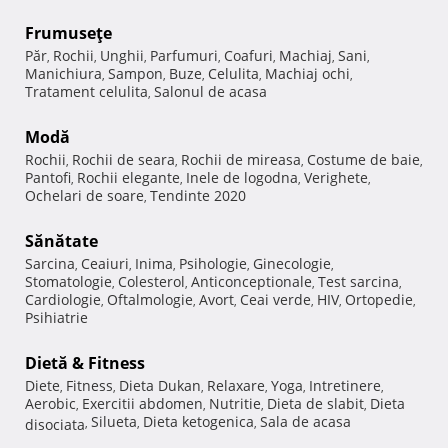
Frumuseţe
Păr
Rochii
Unghii
Parfumuri
Coafuri
Machiaj
Sani
,
,
,
,
,
,
,
Manichiura
Sampon
Buze
Celulita
Machiaj ochi
,
,
,
,
,
Tratament celulita
Salonul de acasa
,
Modă
Rochii
Rochii de seara
Rochii de mireasa
Costume de baie
,
,
,
,
Pantofi
Rochii elegante
Inele de logodna
Verighete
,
,
,
,
Ochelari de soare
Tendinte 2020
,
Sănătate
Sarcina
Ceaiuri
Inima
Psihologie
Ginecologie
,
,
,
,
,
Stomatologie
Colesterol
Anticonceptionale
Test sarcina
,
,
,
,
Cardiologie
Oftalmologie
Avort
Ceai verde
HIV
Ortopedie
,
,
,
,
,
,
Psihiatrie
Dietă & Fitness
Diete
Fitness
Dieta Dukan
Relaxare
Yoga
Intretinere
,
,
,
,
,
,
Aerobic
Exercitii abdomen
Nutritie
Dieta de slabit
Dieta
,
,
,
,
Silueta
Dieta ketogenica
Sala de acasa
disociata
,
,
,