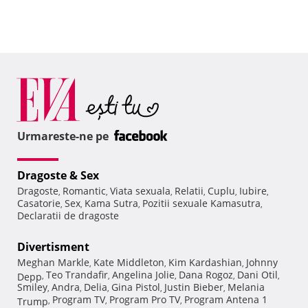
Urmareste-ne pe
Dragoste & Sex
Dragoste
Romantic
Viata sexuala
Relatii
Cuplu
Iubire
,
,
,
,
,
,
Casatorie
Sex
Kama Sutra
Pozitii sexuale Kamasutra
,
,
,
,
Declaratii de dragoste
Divertisment
Meghan Markle
Kate Middleton
Kim Kardashian
Johnny
,
,
,
Teo Trandafir
Angelina Jolie
Dana Rogoz
Dani Otil
Depp
,
,
,
,
,
Smiley
Andra
Delia
Gina Pistol
Justin Bieber
Melania
,
,
,
,
,
Program TV
Program Pro TV
Program Antena 1
Trump
,
,
,