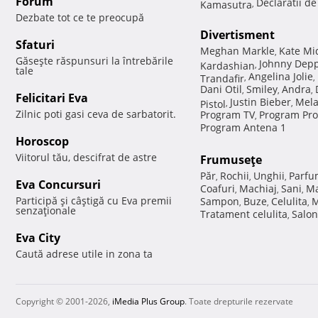
Forum
Declaratii d
Kamasutra
,
Dezbate tot ce te preocupă
Divertisment
Sfaturi
Meghan Markle
Kate Mi
,
Găseşte răspunsuri la întrebările
Johnny Dep
Kardashian
,
tale
Angelina Jolie
Trandafir
,
,
Dani Otil
Smiley
Andra
,
,
,
Felicitari Eva
Justin Bieber
Mela
Pistol
,
,
Zilnic poti gasi ceva de sarbatorit.
Program TV
Program Pro
,
Program Antena 1
Horoscop
Viitorul tău, descifrat de astre
Frumuseţe
Păr
Rochii
Unghii
Parfu
,
,
,
Eva Concursuri
Coafuri
Machiaj
Sani
Ma
,
,
,
Participă şi câştigă cu Eva premii
Sampon
Buze
Celulita
M
,
,
,
senzaţionale
Tratament celulita
Salon
,
Eva City
Caută adrese utile in zona ta
Copyright © 2001-2026,
iMedia Plus Group
. Toate drepturile rezervate