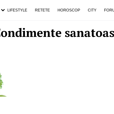
rebui să mergi
și 60 de ani. De ce te trezești mai des
pe măsură ce înaintezi în vârstă
LIFESTYLE
RETETE
HOROSCOP
CITY
FOR
ondimente sanatoa