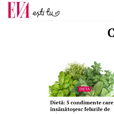
menopauză și când ar t
Carieră
la medic
Actualitate
C
DIETA
Dietă: 5 condimente care
însănătoşesc felurile de