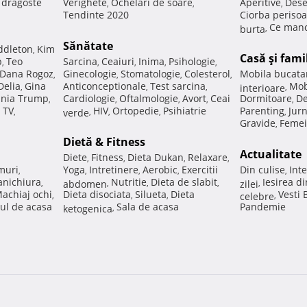
e dragoste
Verighete
Ochelari de soare
Aperitive
Dese
,
,
,
Tendinte 2020
Ciorba perisoa
Ce manc
burta
,
Sănătate
ddleton
Kim
,
Casă şi fami
p
Teo
Sarcina
Ceaiuri
Inima
Psihologie
,
,
,
,
,
Dana Rogoz
Ginecologie
Stomatologie
Colesterol
Mobila bucata
,
,
,
,
Delia
Gina
Anticonceptionale
Test sarcina
Mob
,
,
,
interioare
,
nia Trump
Cardiologie
Oftalmologie
Avort
Ceai
Dormitoare
De
,
,
,
,
,
 TV
HIV
Ortopedie
Psihiatrie
Parenting
Jur
,
verde
,
,
,
,
Gravide
Femei
,
Dietă & Fitness
Actualitate
Diete
Fitness
Dieta Dukan
Relaxare
,
,
,
,
muri
Yoga
Intretinere
Aerobic
Exercitii
Din culise
Inte
,
,
,
,
,
nichiura
Nutritie
Dieta de slabit
Iesirea d
,
abdomen
,
,
,
zilei
,
achiaj ochi
Dieta disociata
Silueta
Dieta
Vesti
,
,
,
celebre
,
ul de acasa
Sala de acasa
Pandemie
ketogenica
,