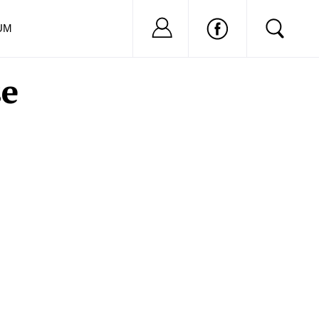
Nu ai cont?
Inregistreaza-
UM
se