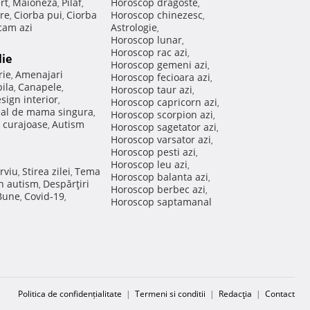
rt
Maioneza
Pilaf
Horoscop dragoste
,
,
,
,
re
Ciorba pui
Ciorba
Horoscop chinezesc
,
,
,
am azi
Astrologie
,
Horoscop lunar
,
Horoscop rac azi
,
lie
Horoscop gemeni azi
,
rie
Amenajari
,
Horoscop fecioara azi
,
ila
Canapele
,
,
Horoscop taur azi
,
sign interior
,
Horoscop capricorn azi
,
nal de mama singura
,
Horoscop scorpion azi
,
 curajoase
Autism
,
Horoscop sagetator azi
,
Horoscop varsator azi
,
Horoscop pesti azi
,
Horoscop leu azi
,
rviu
Stirea zilei
Tema
,
,
Horoscop balanta azi
,
in autism
Despărţiri
,
Horoscop berbec azi
,
 Bune
Covid-19
,
,
Horoscop saptamanal
Politica de confidențialitate
|
Termeni si conditii
|
Redacţia
|
Contact