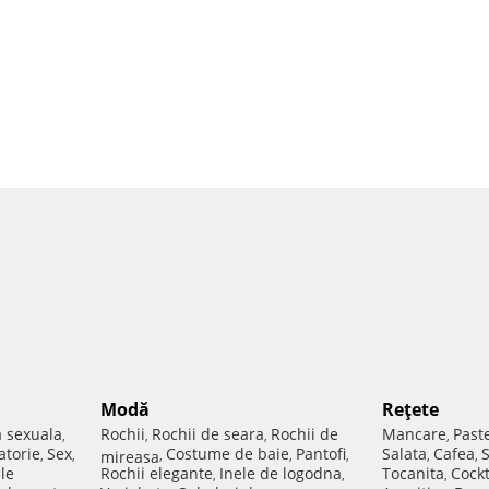
Modă
Reţete
a sexuala
Rochii
Rochii de seara
Rochii de
Mancare
Past
,
,
,
,
atorie
Sex
Costume de baie
Pantofi
Salata
Cafea
,
,
mireasa
,
,
,
,
,
ale
Rochii elegante
Inele de logodna
Tocanita
Cockt
,
,
,