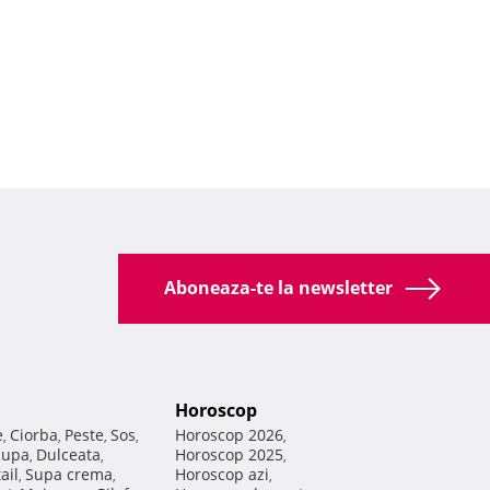
Aboneaza-te la newsletter
Horoscop
e
Ciorba
Peste
Sos
Horoscop 2026
,
,
,
,
,
Supa
Dulceata
Horoscop 2025
,
,
,
ail
Supa crema
Horoscop azi
,
,
,