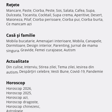
Reţete
Mancare
Paste
Ciorba
Peste
Sos
Salata
Cafea
Supa
,
,
,
,
,
,
,
,
Dulceata
Tocanita
Cocktail
Supa crema
Aperitive
Desert
,
,
,
,
,
,
Maioneza
Pilaf
Ciorba perisoare
Ciorba pui
Ciorba burta
,
,
,
,
,
Ce mancam azi
Casă şi familie
Mobila bucatarie
Amenajari interioare
Mobila
Canapele
,
,
,
,
Dormitoare
Design interior
Parenting
Jurnal de mama
,
,
,
Gravide
Femei curajoase
Autism
singura
,
,
,
Actualitate
Din culise
Interviu
Stirea zilei
Tema zilei
Iesirea din
,
,
,
,
Despărţiri celebre
Vesti Bune
Covid-19
Pandemie
autism
,
,
,
,
Horoscop
Horoscop 2026
,
Horoscop 2025
,
Horoscop azi
,
Horoscop dragoste
,
Horoscop chinezesc
,
Astrologie
,