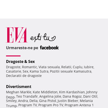
Urmareste-ne pe
Dragoste & Sex
Dragoste
Romantic
Viata sexuala
Relatii
Cuplu
Iubire
,
,
,
,
,
,
Casatorie
Sex
Kama Sutra
Pozitii sexuale Kamasutra
,
,
,
,
Declaratii de dragoste
Divertisment
Meghan Markle
Kate Middleton
Kim Kardashian
Johnny
,
,
,
Teo Trandafir
Angelina Jolie
Dana Rogoz
Dani Otil
Depp
,
,
,
,
,
Smiley
Andra
Delia
Gina Pistol
Justin Bieber
Melania
,
,
,
,
,
Program TV
Program Pro TV
Program Antena 1
Trump
,
,
,