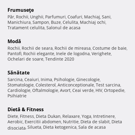
Frumuseţe
Păr
Rochii
Unghii
Parfumuri
Coafuri
Machiaj
Sani
,
,
,
,
,
,
,
Manichiura
Sampon
Buze
Celulita
Machiaj ochi
,
,
,
,
,
Tratament celulita
Salonul de acasa
,
Modă
Rochii
Rochii de seara
Rochii de mireasa
Costume de baie
,
,
,
,
Pantofi
Rochii elegante
Inele de logodna
Verighete
,
,
,
,
Ochelari de soare
Tendinte 2020
,
Sănătate
Sarcina
Ceaiuri
Inima
Psihologie
Ginecologie
,
,
,
,
,
Stomatologie
Colesterol
Anticonceptionale
Test sarcina
,
,
,
,
Cardiologie
Oftalmologie
Avort
Ceai verde
HIV
Ortopedie
,
,
,
,
,
,
Psihiatrie
Dietă & Fitness
Diete
Fitness
Dieta Dukan
Relaxare
Yoga
Intretinere
,
,
,
,
,
,
Aerobic
Exercitii abdomen
Nutritie
Dieta de slabit
Dieta
,
,
,
,
Silueta
Dieta ketogenica
Sala de acasa
disociata
,
,
,