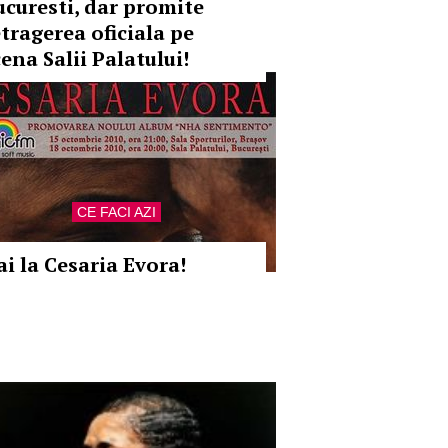
ucuresti, dar promite
etragerea oficiala pe
ena Salii Palatului!
CE FACI AZI
ai la Cesaria Evora!