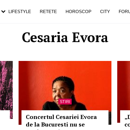
rezești mai des
Cât durează, cum te pregătești și cât
i în vârstă
de dureroasă este investigația
LIFESTYLE
RETETE
HOROSCOP
CITY
FOR
Cesaria Evora
STIRI
Concertul Cesariei Evora
„
de la Bucuresti nu se
c