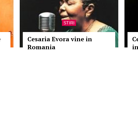
STIRI
e
Cesaria Evora vine in
C
Romania
i