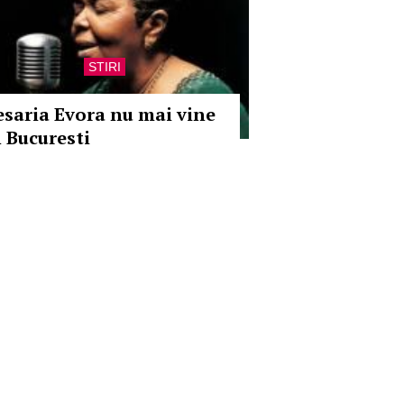
STIRI
esaria Evora nu mai vine
n Bucuresti