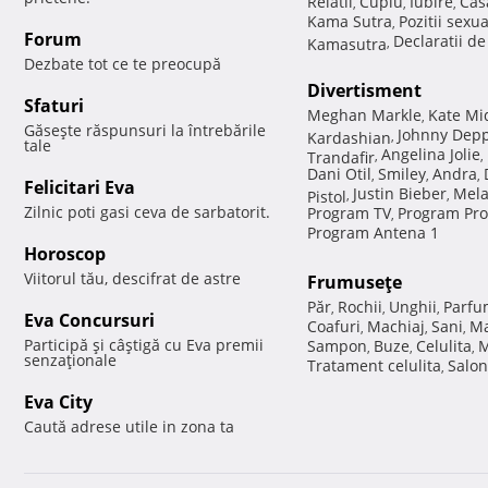
Relatii
Cuplu
Iubire
Cas
,
,
,
Kama Sutra
Pozitii sexu
,
Forum
Declaratii d
Kamasutra
,
Dezbate tot ce te preocupă
Divertisment
Sfaturi
Meghan Markle
Kate Mi
,
Găseşte răspunsuri la întrebările
Johnny Dep
Kardashian
,
tale
Angelina Jolie
Trandafir
,
,
Dani Otil
Smiley
Andra
,
,
,
Felicitari Eva
Justin Bieber
Mela
Pistol
,
,
Zilnic poti gasi ceva de sarbatorit.
Program TV
Program Pro
,
Program Antena 1
Horoscop
Viitorul tău, descifrat de astre
Frumuseţe
Păr
Rochii
Unghii
Parfu
,
,
,
Eva Concursuri
Coafuri
Machiaj
Sani
Ma
,
,
,
Participă şi câştigă cu Eva premii
Sampon
Buze
Celulita
M
,
,
,
senzaţionale
Tratament celulita
Salon
,
Eva City
Caută adrese utile in zona ta