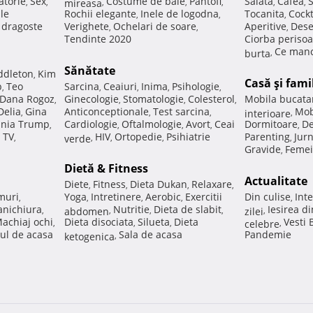
atorie
Sex
Costume de baie
Pantofi
Salata
Cafea
,
,
mireasa
,
,
,
,
,
ale
Rochii elegante
Inele de logodna
Tocanita
Cockt
,
,
,
e dragoste
Verighete
Ochelari de soare
Aperitive
Dese
,
,
,
Tendinte 2020
Ciorba perisoa
Ce manc
burta
,
Sănătate
ddleton
Kim
,
Casă şi fami
p
Teo
Sarcina
Ceaiuri
Inima
Psihologie
,
,
,
,
,
Dana Rogoz
Ginecologie
Stomatologie
Colesterol
Mobila bucata
,
,
,
,
Delia
Gina
Anticonceptionale
Test sarcina
Mob
,
,
,
interioare
,
nia Trump
Cardiologie
Oftalmologie
Avort
Ceai
Dormitoare
De
,
,
,
,
,
 TV
HIV
Ortopedie
Psihiatrie
Parenting
Jur
,
verde
,
,
,
,
Gravide
Femei
,
Dietă & Fitness
Actualitate
Diete
Fitness
Dieta Dukan
Relaxare
,
,
,
,
muri
Yoga
Intretinere
Aerobic
Exercitii
Din culise
Inte
,
,
,
,
,
nichiura
Nutritie
Dieta de slabit
Iesirea d
,
abdomen
,
,
,
zilei
,
achiaj ochi
Dieta disociata
Silueta
Dieta
Vesti
,
,
,
celebre
,
ul de acasa
Sala de acasa
Pandemie
ketogenica
,