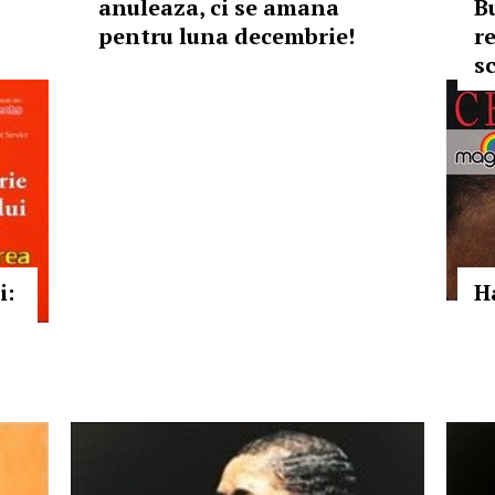
anuleaza, ci se amana
B
pentru luna decembrie!
r
sc
i:
H