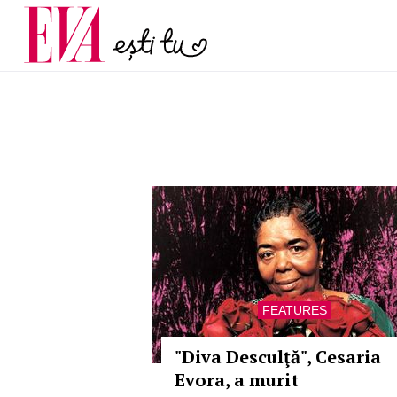
și 60 de ani. De ce te t
Carieră
pe măsură ce înaintez
Actualitate
FEATURES
"Diva Desculţă", Cesaria
Evora, a murit