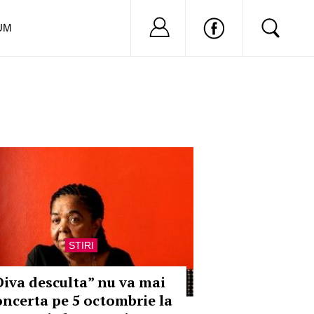
Nu ai cont?
Inregistreaza-
UM
STIRI
Diva desculta” nu va mai
oncerta pe 5 octombrie la