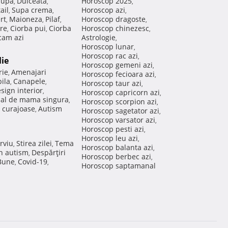
Supa
Dulceata
Horoscop 2025
,
,
,
ail
Supa crema
Horoscop azi
,
,
,
rt
Maioneza
Pilaf
Horoscop dragoste
,
,
,
,
re
Ciorba pui
Ciorba
Horoscop chinezesc
,
,
,
am azi
Astrologie
,
Horoscop lunar
,
Horoscop rac azi
,
lie
Horoscop gemeni azi
,
rie
Amenajari
,
Horoscop fecioara azi
,
ila
Canapele
,
,
Horoscop taur azi
,
sign interior
,
Horoscop capricorn azi
,
nal de mama singura
,
Horoscop scorpion azi
,
 curajoase
Autism
,
Horoscop sagetator azi
,
Horoscop varsator azi
,
Horoscop pesti azi
,
Horoscop leu azi
,
rviu
Stirea zilei
Tema
,
,
Horoscop balanta azi
,
in autism
Despărţiri
,
Horoscop berbec azi
,
 Bune
Covid-19
,
,
Horoscop saptamanal