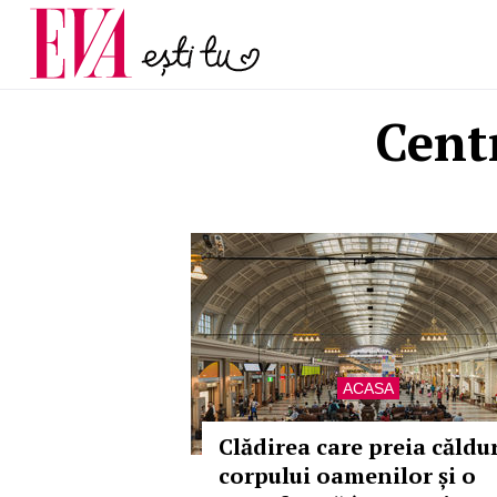
menopauză și când ar t
Carieră
la medic
Actualitate
Cent
ACASA
Clădirea care preia căldu
corpului oamenilor și o