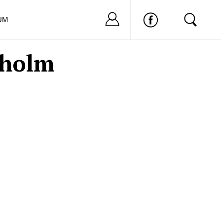
Nu ai cont?
Inregistreaza-
UM
kholm