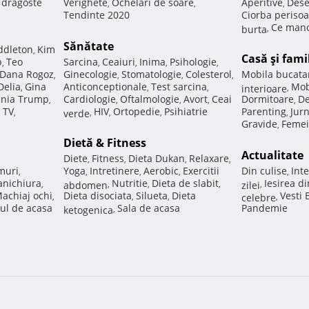
e dragoste
Verighete
Ochelari de soare
Aperitive
Dese
,
,
,
Tendinte 2020
Ciorba perisoa
Ce manc
burta
,
Sănătate
ddleton
Kim
,
Casă şi fami
p
Teo
Sarcina
Ceaiuri
Inima
Psihologie
,
,
,
,
,
Dana Rogoz
Ginecologie
Stomatologie
Colesterol
Mobila bucata
,
,
,
,
Delia
Gina
Anticonceptionale
Test sarcina
Mob
,
,
,
interioare
,
nia Trump
Cardiologie
Oftalmologie
Avort
Ceai
Dormitoare
De
,
,
,
,
,
 TV
HIV
Ortopedie
Psihiatrie
Parenting
Jur
,
verde
,
,
,
,
Gravide
Femei
,
Dietă & Fitness
Actualitate
Diete
Fitness
Dieta Dukan
Relaxare
,
,
,
,
muri
Yoga
Intretinere
Aerobic
Exercitii
Din culise
Inte
,
,
,
,
,
nichiura
Nutritie
Dieta de slabit
Iesirea d
,
abdomen
,
,
,
zilei
,
achiaj ochi
Dieta disociata
Silueta
Dieta
Vesti
,
,
,
celebre
,
ul de acasa
Sala de acasa
Pandemie
ketogenica
,