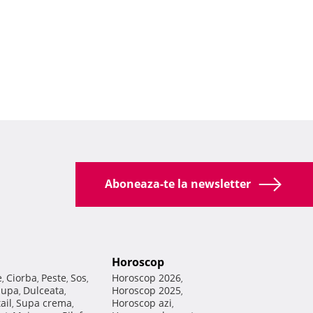
Aboneaza-te la newsletter
Horoscop
e
Ciorba
Peste
Sos
Horoscop 2026
,
,
,
,
,
Supa
Dulceata
Horoscop 2025
,
,
,
ail
Supa crema
Horoscop azi
,
,
,