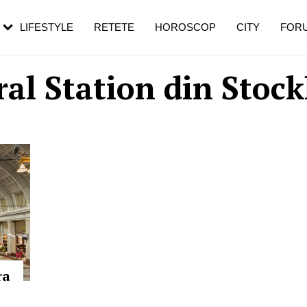
rebui să mergi
și 60 de ani. De ce te trezești mai des
pe măsură ce înaintezi în vârstă
LIFESTYLE
RETETE
HOROSCOP
CITY
FOR
ral Station din Stoc
ra