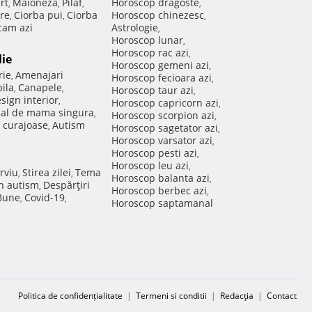
rt
Maioneza
Pilaf
Horoscop dragoste
,
,
,
,
re
Ciorba pui
Ciorba
Horoscop chinezesc
,
,
,
am azi
Astrologie
,
Horoscop lunar
,
Horoscop rac azi
,
lie
Horoscop gemeni azi
,
rie
Amenajari
,
Horoscop fecioara azi
,
ila
Canapele
,
,
Horoscop taur azi
,
sign interior
,
Horoscop capricorn azi
,
nal de mama singura
,
Horoscop scorpion azi
,
 curajoase
Autism
,
Horoscop sagetator azi
,
Horoscop varsator azi
,
Horoscop pesti azi
,
Horoscop leu azi
,
rviu
Stirea zilei
Tema
,
,
Horoscop balanta azi
,
in autism
Despărţiri
,
Horoscop berbec azi
,
 Bune
Covid-19
,
,
Horoscop saptamanal
Politica de confidențialitate
|
Termeni si conditii
|
Redacţia
|
Contact