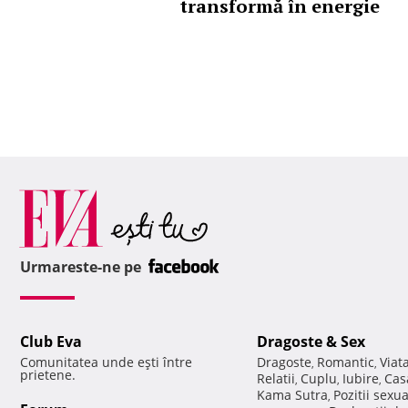
transformă în energie
Urmareste-ne pe
Club Eva
Dragoste & Sex
Comunitatea unde eşti între
Dragoste
Romantic
Viat
,
,
prietene.
Relatii
Cuplu
Iubire
Cas
,
,
,
Kama Sutra
Pozitii sexu
,