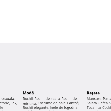
Modă
Reţete
a sexuala
Rochii
Rochii de seara
Rochii de
Mancare
Past
,
,
,
,
atorie
Sex
Costume de baie
Pantofi
Salata
Cafea
,
,
mireasa
,
,
,
,
,
ale
Rochii elegante
Inele de logodna
Tocanita
Cockt
,
,
,