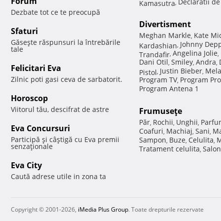
Forum
Declaratii d
Kamasutra
,
Dezbate tot ce te preocupă
Divertisment
Sfaturi
Meghan Markle
Kate Mi
,
Găseşte răspunsuri la întrebările
Johnny Dep
Kardashian
,
tale
Angelina Jolie
Trandafir
,
,
Dani Otil
Smiley
Andra
,
,
,
Felicitari Eva
Justin Bieber
Mela
Pistol
,
,
Zilnic poti gasi ceva de sarbatorit.
Program TV
Program Pro
,
Program Antena 1
Horoscop
Viitorul tău, descifrat de astre
Frumuseţe
Păr
Rochii
Unghii
Parfu
,
,
,
Eva Concursuri
Coafuri
Machiaj
Sani
Ma
,
,
,
Participă şi câştigă cu Eva premii
Sampon
Buze
Celulita
M
,
,
,
senzaţionale
Tratament celulita
Salon
,
Eva City
Caută adrese utile in zona ta
Copyright © 2001-2026,
iMedia Plus Group
. Toate drepturile rezervate