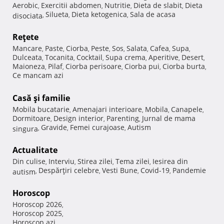
Aerobic
Exercitii abdomen
Nutritie
Dieta de slabit
Dieta
,
,
,
,
Silueta
Dieta ketogenica
Sala de acasa
disociata
,
,
,
Reţete
Mancare
Paste
Ciorba
Peste
Sos
Salata
Cafea
Supa
,
,
,
,
,
,
,
,
Dulceata
Tocanita
Cocktail
Supa crema
Aperitive
Desert
,
,
,
,
,
,
Maioneza
Pilaf
Ciorba perisoare
Ciorba pui
Ciorba burta
,
,
,
,
,
Ce mancam azi
Casă şi familie
Mobila bucatarie
Amenajari interioare
Mobila
Canapele
,
,
,
,
Dormitoare
Design interior
Parenting
Jurnal de mama
,
,
,
Gravide
Femei curajoase
Autism
singura
,
,
,
Actualitate
Din culise
Interviu
Stirea zilei
Tema zilei
Iesirea din
,
,
,
,
Despărţiri celebre
Vesti Bune
Covid-19
Pandemie
autism
,
,
,
,
Horoscop
Horoscop 2026
,
Horoscop 2025
,
Horoscop azi
,