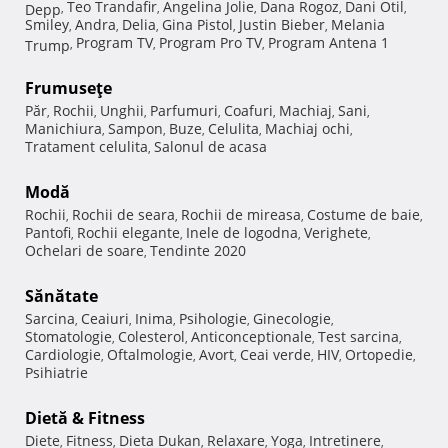
Teo Trandafir
Angelina Jolie
Dana Rogoz
Dani Otil
Depp
,
,
,
,
,
Smiley
Andra
Delia
Gina Pistol
Justin Bieber
Melania
,
,
,
,
,
Program TV
Program Pro TV
Program Antena 1
Trump
,
,
,
Frumuseţe
Păr
Rochii
Unghii
Parfumuri
Coafuri
Machiaj
Sani
,
,
,
,
,
,
,
Manichiura
Sampon
Buze
Celulita
Machiaj ochi
,
,
,
,
,
Tratament celulita
Salonul de acasa
,
Modă
Rochii
Rochii de seara
Rochii de mireasa
Costume de baie
,
,
,
,
Pantofi
Rochii elegante
Inele de logodna
Verighete
,
,
,
,
Ochelari de soare
Tendinte 2020
,
Sănătate
Sarcina
Ceaiuri
Inima
Psihologie
Ginecologie
,
,
,
,
,
Stomatologie
Colesterol
Anticonceptionale
Test sarcina
,
,
,
,
Cardiologie
Oftalmologie
Avort
Ceai verde
HIV
Ortopedie
,
,
,
,
,
,
Psihiatrie
Dietă & Fitness
Diete
Fitness
Dieta Dukan
Relaxare
Yoga
Intretinere
,
,
,
,
,
,