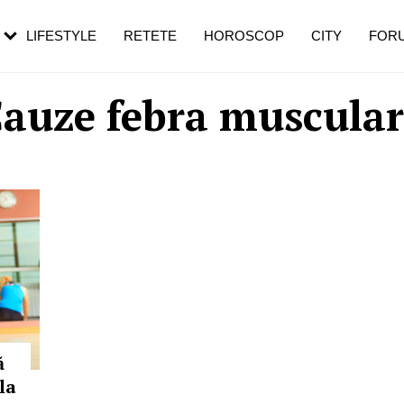
rezești mai des
Cât durează, cum te pregătești și cât
i în vârstă
de dureroasă este investigația
LIFESTYLE
RETETE
HOROSCOP
CITY
FOR
auze febra muscula
ă
la