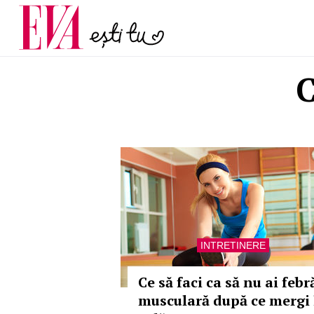
și 60 de ani. De ce te t
Carieră
pe măsură ce înaintez
Actualitate
C
INTRETINERE
Ce să faci ca să nu ai febr
musculară după ce mergi 