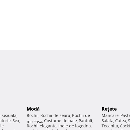
Modă
Reţete
a sexuala
Rochii
Rochii de seara
Rochii de
Mancare
Past
,
,
,
,
atorie
Sex
Costume de baie
Pantofi
Salata
Cafea
,
,
mireasa
,
,
,
,
,
ale
Rochii elegante
Inele de logodna
Tocanita
Cockt
,
,
,