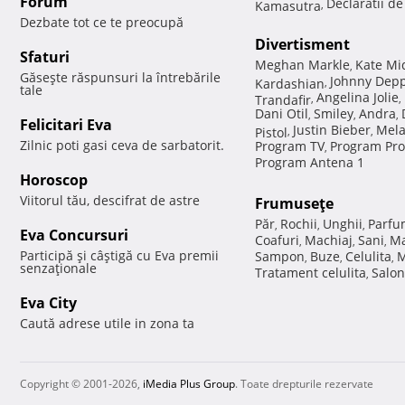
Forum
Declaratii d
Kamasutra
,
Dezbate tot ce te preocupă
Divertisment
Sfaturi
Meghan Markle
Kate Mi
,
Găseşte răspunsuri la întrebările
Johnny Dep
Kardashian
,
tale
Angelina Jolie
Trandafir
,
,
Dani Otil
Smiley
Andra
,
,
,
Felicitari Eva
Justin Bieber
Mela
Pistol
,
,
Zilnic poti gasi ceva de sarbatorit.
Program TV
Program Pro
,
Program Antena 1
Horoscop
Viitorul tău, descifrat de astre
Frumuseţe
Păr
Rochii
Unghii
Parfu
,
,
,
Eva Concursuri
Coafuri
Machiaj
Sani
Ma
,
,
,
Participă şi câştigă cu Eva premii
Sampon
Buze
Celulita
M
,
,
,
senzaţionale
Tratament celulita
Salon
,
Eva City
Caută adrese utile in zona ta
Copyright © 2001-2026,
iMedia Plus Group
. Toate drepturile rezervate