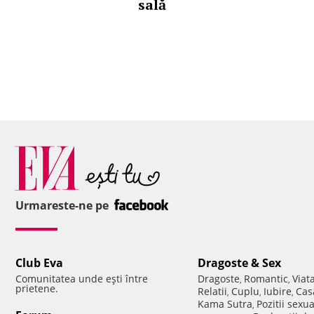
sală
Urmareste-ne pe
Club Eva
Dragoste & Sex
Comunitatea unde eşti între
Dragoste
Romantic
Viat
,
,
prietene.
Relatii
Cuplu
Iubire
Cas
,
,
,
Kama Sutra
Pozitii sexu
,