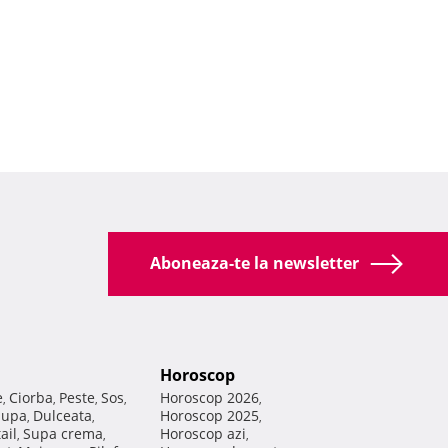
Aboneaza-te la newsletter
Horoscop
e
Ciorba
Peste
Sos
Horoscop 2026
,
,
,
,
,
Supa
Dulceata
Horoscop 2025
,
,
,
ail
Supa crema
Horoscop azi
,
,
,