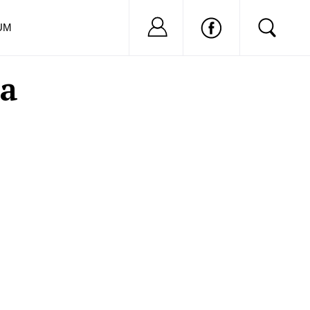
Nu ai cont?
Inregistreaza-
UM
ra