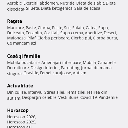
Aerobic
Exercitii abdomen
Nutritie
Dieta de slabit
Dieta
,
,
,
,
Silueta
Dieta ketogenica
Sala de acasa
disociata
,
,
,
Reţete
Mancare
Paste
Ciorba
Peste
Sos
Salata
Cafea
Supa
,
,
,
,
,
,
,
,
Dulceata
Tocanita
Cocktail
Supa crema
Aperitive
Desert
,
,
,
,
,
,
Maioneza
Pilaf
Ciorba perisoare
Ciorba pui
Ciorba burta
,
,
,
,
,
Ce mancam azi
Casă şi familie
Mobila bucatarie
Amenajari interioare
Mobila
Canapele
,
,
,
,
Dormitoare
Design interior
Parenting
Jurnal de mama
,
,
,
Gravide
Femei curajoase
Autism
singura
,
,
,
Actualitate
Din culise
Interviu
Stirea zilei
Tema zilei
Iesirea din
,
,
,
,
Despărţiri celebre
Vesti Bune
Covid-19
Pandemie
autism
,
,
,
,
Horoscop
Horoscop 2026
,
Horoscop 2025
,
Horoscop azi
,