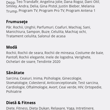
Teo Trandafir
Angelina Jolie
Dana Rogoz
Dani Otil
Depp
,
,
,
,
,
Smiley
Andra
Delia
Gina Pistol
Justin Bieber
Melania
,
,
,
,
,
Program TV
Program Pro TV
Program Antena 1
Trump
,
,
,
Frumuseţe
Păr
Rochii
Unghii
Parfumuri
Coafuri
Machiaj
Sani
,
,
,
,
,
,
,
Manichiura
Sampon
Buze
Celulita
Machiaj ochi
,
,
,
,
,
Tratament celulita
Salonul de acasa
,
Modă
Rochii
Rochii de seara
Rochii de mireasa
Costume de baie
,
,
,
,
Pantofi
Rochii elegante
Inele de logodna
Verighete
,
,
,
,
Ochelari de soare
Tendinte 2020
,
Sănătate
Sarcina
Ceaiuri
Inima
Psihologie
Ginecologie
,
,
,
,
,
Stomatologie
Colesterol
Anticonceptionale
Test sarcina
,
,
,
,
Cardiologie
Oftalmologie
Avort
Ceai verde
HIV
Ortopedie
,
,
,
,
,
,
Psihiatrie
Dietă & Fitness
Diete
Fitness
Dieta Dukan
Relaxare
Yoga
Intretinere
,
,
,
,
,
,