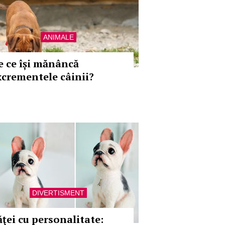
ANIMALE
e ce își mănâncă
xcrementele câinii?
DIVERTISMENT
ăţei cu personalitate: