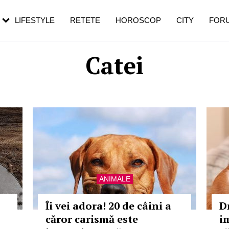
rezești mai des
Cât durează, cum te pregătești și cât
i în vârstă
de dureroasă este investigația
LIFESTYLE
RETETE
HOROSCOP
CITY
FOR
Catei
ANIMALE
Îi vei adora! 20 de câini a
D
căror carismă este
i