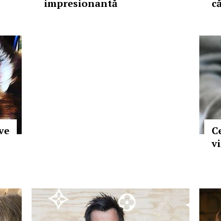
impresionantă
că
ve
Ce
vi