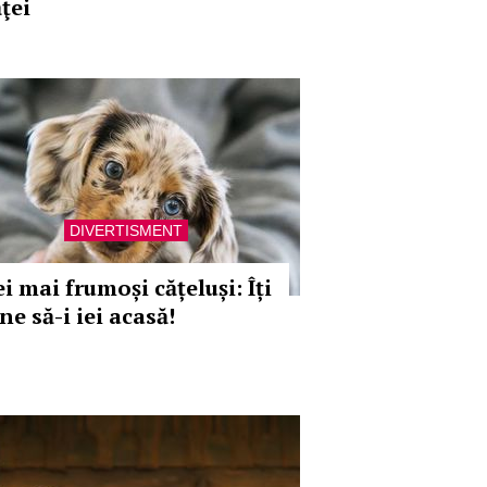
ţei
DIVERTISMENT
i mai frumoși cățeluși: Îți
ne să-i iei acasă!