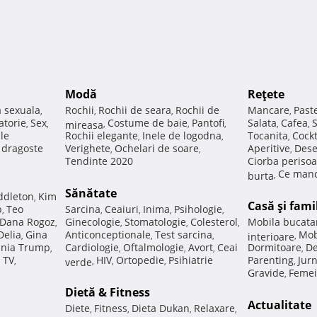
Modă
Reţete
a sexuala
Rochii
Rochii de seara
Rochii de
Mancare
Past
,
,
,
,
atorie
Sex
Costume de baie
Pantofi
Salata
Cafea
,
,
mireasa
,
,
,
,
,
ale
Rochii elegante
Inele de logodna
Tocanita
Cockt
,
,
,
e dragoste
Verighete
Ochelari de soare
Aperitive
Dese
,
,
,
Tendinte 2020
Ciorba perisoa
Ce manc
burta
,
Sănătate
ddleton
Kim
,
Casă şi fami
p
Teo
Sarcina
Ceaiuri
Inima
Psihologie
,
,
,
,
,
Dana Rogoz
Ginecologie
Stomatologie
Colesterol
Mobila bucata
,
,
,
,
Delia
Gina
Anticonceptionale
Test sarcina
Mob
,
,
,
interioare
,
nia Trump
Cardiologie
Oftalmologie
Avort
Ceai
Dormitoare
De
,
,
,
,
,
 TV
HIV
Ortopedie
Psihiatrie
Parenting
Jur
,
verde
,
,
,
,
Gravide
Femei
,
Dietă & Fitness
Actualitate
Diete
Fitness
Dieta Dukan
Relaxare
,
,
,
,