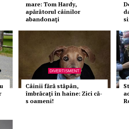
mare: Tom Hardy,
D
apărătorul câinilor
d
abandonaţi
s
DIVERTISMENT
cu
Câinii fără stăpân,
S
r
îmbrăcaţi în haine: Zici că-
a
s oameni!
R