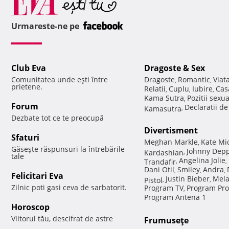
Urmareste-ne pe
Club Eva
Dragoste & Sex
Comunitatea unde eşti între
Dragoste
Romantic
Viat
,
,
prietene.
Relatii
Cuplu
Iubire
Cas
,
,
,
Kama Sutra
Pozitii sexu
,
Forum
Declaratii d
Kamasutra
,
Dezbate tot ce te preocupă
Divertisment
Sfaturi
Meghan Markle
Kate Mi
,
Găseşte răspunsuri la întrebările
Johnny Dep
Kardashian
,
tale
Angelina Jolie
Trandafir
,
,
Dani Otil
Smiley
Andra
,
,
,
Felicitari Eva
Justin Bieber
Mela
Pistol
,
,
Zilnic poti gasi ceva de sarbatorit.
Program TV
Program Pro
,
Program Antena 1
Horoscop
Viitorul tău, descifrat de astre
Frumuseţe