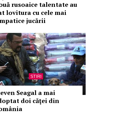
ouă rusoaice talentate au
at lovitura cu cele mai
impatice jucării
STIRI
teven Seagal a mai
doptat doi căţei din
omânia