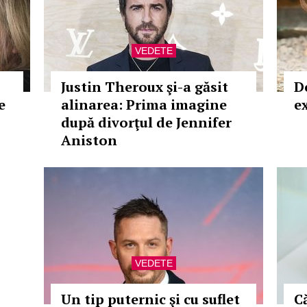
VEDETE
Justin Theroux şi-a găsit
D
e
alinarea: Prima imagine
e
după divorţul de Jennifer
Aniston
VEDETE
Un tip puternic şi cu suflet
C