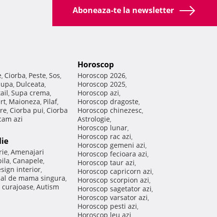
Aboneaza-te la newsletter
Horoscop
e
Ciorba
Peste
Sos
Horoscop 2026
,
,
,
,
,
Supa
Dulceata
Horoscop 2025
,
,
,
ail
Supa crema
Horoscop azi
,
,
,
rt
Maioneza
Pilaf
Horoscop dragoste
,
,
,
,
re
Ciorba pui
Ciorba
Horoscop chinezesc
,
,
,
am azi
Astrologie
,
Horoscop lunar
,
Horoscop rac azi
,
lie
Horoscop gemeni azi
,
rie
Amenajari
,
Horoscop fecioara azi
,
ila
Canapele
,
,
Horoscop taur azi
,
sign interior
,
Horoscop capricorn azi
,
nal de mama singura
,
Horoscop scorpion azi
,
 curajoase
Autism
,
Horoscop sagetator azi
,
Horoscop varsator azi
,
Horoscop pesti azi
,
Horoscop leu azi
,