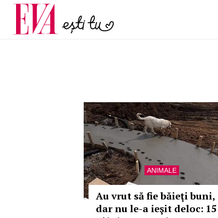
și 60 de ani. De ce te t
Carieră
pe măsură ce înaintez
Actualitate
ANIMALE
Au vrut să fie băieţi buni,
dar nu le-a ieşit deloc: 15