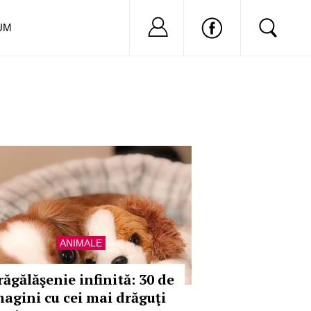
Nu ai cont?
Inregistreaza-
UM
ANIMALE
răgălăşenie infinită: 30 de
magini cu cei mai drăguţi